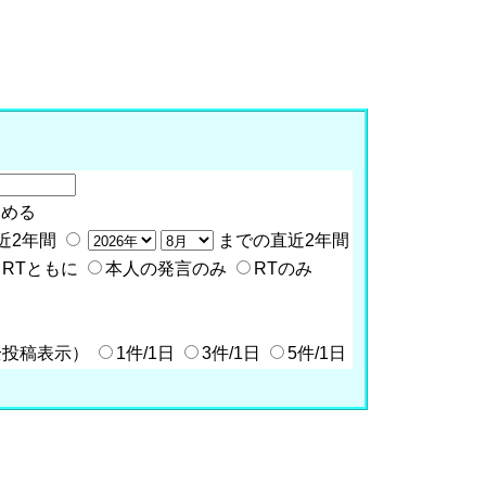
含める
近2年間
までの直近2年間
RTともに
本人の発言のみ
RTのみ
全投稿表示）
1件/1日
3件/1日
5件/1日