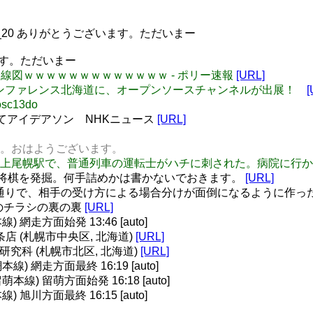
tekkin_20 ありがとうございます。ただいまー
います。ただいまー
海道の路線図ｗｗｗｗｗｗｗｗｗｗｗｗｗ - ポリー速報
[URL]
ソースカンファレンス北海道に、オープンソースチャンネルが出展！
[
c13do
てアイデアソン NHKニュース
[URL]
ます。おはようございます。
Ｒ北海道の上尾幌駅で、普通列車の運転士がハチに刺された。病院に
将棋を発掘。何手詰めかは書かないでおきます。
[URL]
はい、その通りで、相手の受け方による場合分けが面倒になるように作
roのチラシの裏の裏
[URL]
網走方面始発 13:46 [auto]
2条店 (札幌市中央区, 北海道)
[URL]
学研究科 (札幌市北区, 北海道)
[URL]
 網走方面最終 16:19 [auto]
線) 留萌方面始発 16:18 [auto]
旭川方面最終 16:15 [auto]