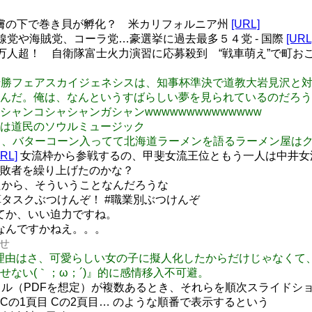
 ４歳児の皮膚の下で巻き貝が孵化？ 米カリフォルニア州
[URL]
線党や海賊党、コーラ党…豪選挙に過去最多５４党 - 国際
[URL
万人超！ 自衛隊富士火力演習に応募殺到 “戦車萌え”で町おこし
o: 土曜日、十勝フェアスカイジェネシスは、知事杯準決で道教大岩
んだ。俺は、なんというすばらしい夢を見られているのだろう
シャンコシャンコシャシャンガシャンwwwwwwwwwwwwww
も盆踊りは道民のソウルミュージック
身の後輩と、バターコーン入ってて北海道ラーメンを語るラーメン屋
URL]
女流枠から参戦するの、甲斐女流王位ともう一人は中井女
敗者を繰り上げたのかな？
から、そういうことなんだろうな
計算タスクぶつけんぞ！ #職業別ぶつけんぞ
あってか、いい迫力ですね。
からなんですかねえ。。。
ませ
これ人気の理由はさ、可愛らしい女の子に擬人化したからだけじゃ
ない(｀；ω；´)』的に感情移入不可避。
PDFを想定）が複数あるとき、それらを順次スライドショーしてくれる
… Cの1頁目 Cの2頁目… のような順番で表示するという