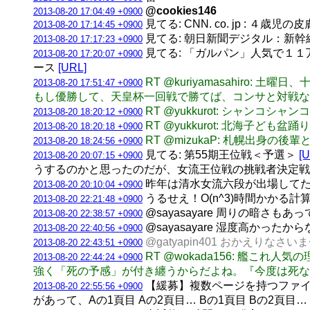
@cookies146
2013-08-20 17:04:49 +0900
見てる: CNN. co. jp :
2013-08-20 17:14:45 +0900
見てる: 朝日新聞デジタル：新幹
2013-08-20 17:17:23 +0900
見てる: 「ガルパン」人気で１１
2013-08-20 17:20:07 +0900
ース
[URL]
RT @kuriyamasahir
2013-08-20 17:51:47 +0900
もし優勝して、天皇杯一回戦で勝てば、コンサと対戦な
RT @yukkurot: シャンコ
2013-08-20 18:20:12 +0900
RT @yukkurot: 北海子ど
2013-08-20 18:20:18 +0900
RT @mizukaP: 札幌出
2013-08-20 18:24:56 +0900
見てる: 第55期王位戦＜予選＞
[
2013-08-20 20:07:15 +0900
うするのかと思ったのだが、女流王位戦の挑戦者決定戦
昨年は清水女流六段が出場してた
2013-08-20 20:10:04 +0900
うるせえ！O(n^3)時間かかる
2013-08-20 22:21:48 +0900
@sayasayare 周りの暗さも
2013-08-20 22:38:57 +0900
@sayasayare 湿度高かった
2013-08-20 22:40:56 +0900
@gatyapin401 おかえりなさい
2013-08-20 22:43:51 +0900
RT @wokada156: 艦
2013-08-20 22:44:24 +0900
強く「死の予感」が付き纏うからだよね。『今度は死なせ
【緩募】複数ページを持つファイル（
2013-08-20 22:55:56 +0900
があって、Aの1頁目 Aの2頁目… Bの1頁目 Bの2頁目