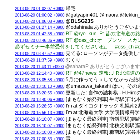
帰宅
2013-08-20 01:02:07 +0900
@gatyapin401 @maora @
2013-08-20 01:06:02 +0900
@BLSG23S
2013-08-20 01:06:08 +0900
@odahinata ありがとうござ
2013-08-20 01:27:14 +0900
RT @ryo_kun_P: 昔の北
2013-08-20 01:42:38 +0900
RT @oss_ch: オープン
2013-08-20 03:46:36 +0900
必ずセミナー事前受付をしてくださいね。 #oss_ch #os
見てる: ローソンがデータ提供し
2013-08-20 03:47:52 +0900
むくり
2013-08-20 11:37:59 +0900
@saharaP ありがとうござい
2013-08-20 11:43:11 +0900
RT @47news: 速報:Ｊ
2013-08-20 12:14:40 +0900
5月に作ってうｐしてなかった詰
2013-08-20 13:05:58 +0900
@umezawa_takeshi 
2013-08-20 13:10:10 +0900
更新した: 自作の詰将棋 - H.Hi
2013-08-20 13:20:55 +0900
[まもなく始発列車] 生野駅(石北本線) 
2013-08-20 13:40:06 +0900
I'm at ダイコクドラッグ 札幌南
2013-08-20 15:28:55 +0900
I'm at 北海道大学 大学院情報科
2013-08-20 15:56:13 +0900
[まもなく最終列車] 南斜里駅(釧網本線)
2013-08-20 16:10:07 +0900
[まもなく始発列車] 北秩父別駅(留萌本
2013-08-20 16:10:07 +0900
[まもなく最終列車] 糠南駅(宗谷本線) 
2013-08-20 16:10:08 +0900
雷
2013-08-20 17:00:33 +0900