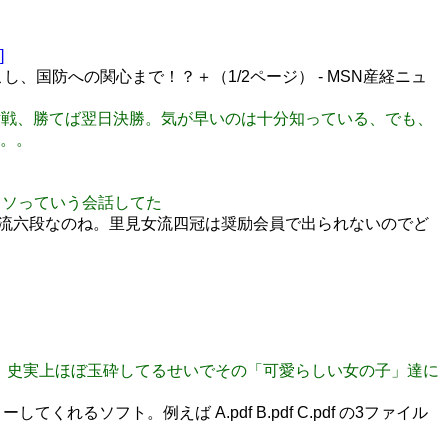
]
、国防への関心まで！？＋（1/2ページ） - MSN産経ニュ
見沢と対戦、勝てば翌日決勝。気が早いのは十分知っている、でも、
。。
はクソっていう会話してた
流六段なのね。里見女流四冠は奨励会員で出られないのでど
なくて、史実上ほぼ玉砕してるせいでその「可愛らしい女の子」達に
ソフト。例えば A.pdf B.pdf C.pdf の3ファイル