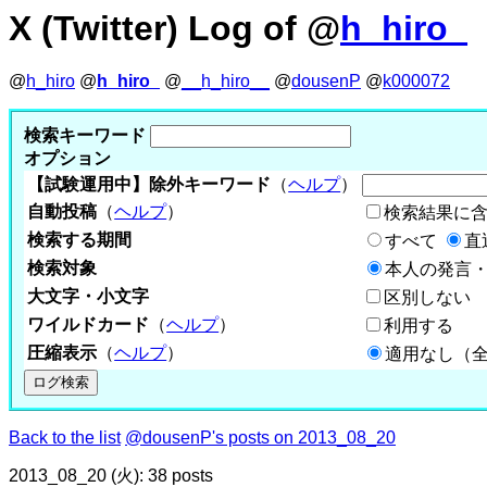
X (Twitter) Log of @
h_hiro_
@
h_hiro
@
h_hiro_
@
__h_hiro__
@
dousenP
@
k000072
検索キーワード
オプション
【試験運用中】除外キーワード
（
ヘルプ
）
自動投稿
（
ヘルプ
）
検索結果に
検索する期間
すべて
直
検索対象
本人の発言・
大文字・小文字
区別しない
ワイルドカード
（
ヘルプ
）
利用する
圧縮表示
（
ヘルプ
）
適用なし（
Back to the list
@dousenP's posts on 2013_08_20
2013_08_20 (火): 38 posts