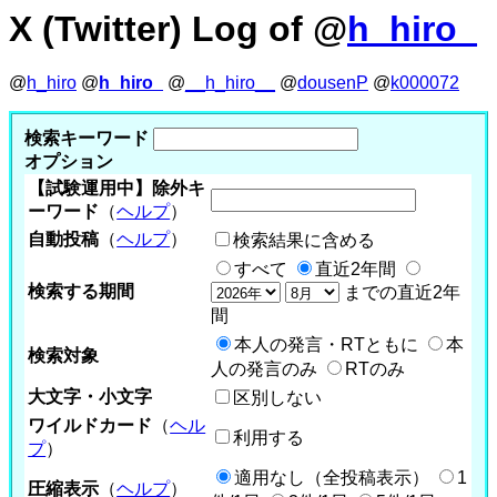
X (Twitter) Log of @
h_hiro_
@
h_hiro
@
h_hiro_
@
__h_hiro__
@
dousenP
@
k000072
検索キーワード
オプション
【試験運用中】除外キ
ーワード
（
ヘルプ
）
自動投稿
（
ヘルプ
）
検索結果に含める
すべて
直近2年間
検索する期間
までの直近2年
間
本人の発言・RTともに
本
検索対象
人の発言のみ
RTのみ
大文字・小文字
区別しない
ワイルドカード
（
ヘル
利用する
プ
）
適用なし（全投稿表示）
1
圧縮表示
（
ヘルプ
）