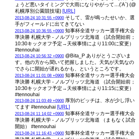
ょうど悪いタイミングで大雨になりやがって…('A`) (@
札幌厚別公園競技場)
[URL]
そして、雷が鳴ったせいか、選
2013-08-24 10:31:55 +0900
手がフィールドに出てきてない
知事杯全道サッカー選手権大会
2013-08-24 10:36:55 +0900
準決勝 札幌大学 - ノルブリッツ北海道 （試合開始前；
10:30キックオフ予定→天候事情により11:00に変更）
#tennouhai
@Bita_P ありがとうございま
2013-08-24 10:56:32 +0900
す。他の方から聞いて把握しました。天気が天気なの
でさらに開始が遅れるかも、というところです。
知事杯全道サッカー選手権大会
2013-08-24 11:01:08 +0900
準決勝 札幌大学 - ノルブリッツ北海道 （試合開始前；
10:30キックオフ予定→天候事情により11:15に変更）
#tennouhai
厚別のピッチは、水が少し浮い
2013-08-24 11:03:49 +0900
てます #tennouhai
[URL]
知事杯全道サッカー選手権大会
2013-08-24 11:14:02 +0900
準決勝 札幌大学 - ノルブリッツ北海道 （まもなく試合
開始） #tennouhai
知事杯全道サッカー選手権大会
2013-08-24 11:16:43 +0900