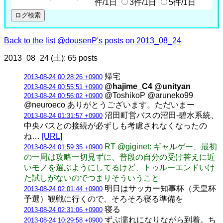
件/1日
3件/1日
5件/1日
Back to the list
@dousenP's posts on 2013_08_24
2013_08_24 (土): 65 posts
帰宅
2013-08-24 00:28:26 +0900
@hajime_C4 @unityan
2013-08-24 00:55:51 +0900
@ToshikoP @aruneko99
2013-08-24 00:56:02 +0900
@neuroeco ありがとうございます。ただいまー
沼田町営バスの沼田-碧水系統、
2013-08-24 01:31:57 +0900
中央バスとの接続が必ずしも考慮されなくなったの
ね…
[URL]
RT @giginet: ギャルゲー、最初
2013-08-24 01:59:35 +0900
の一周は攻略一切見ずに、普段の自分の受け答えに近
いモノを選ぶようにしてるけど、トゥルーエンドいけ
た試しがないのでつまりそういうこと
明日はサッカー知事杯（天皇杯
2013-08-24 02:01:44 +0900
予選）観戦に行くので、そろそろ寝る準備を
寝る
2013-08-24 02:31:06 +0900
ずぶ濡れになりながら到着。ち
2013-08-24 10:29:58 +0900