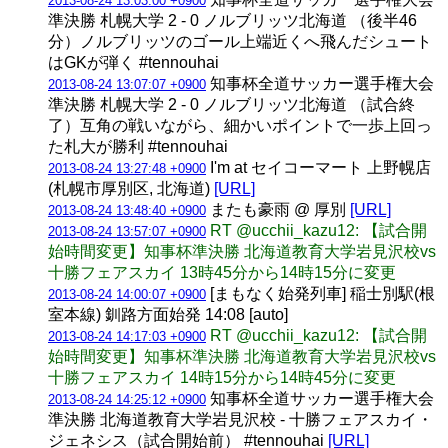
2013-08-24 13:03:00 +0900
準決勝 札幌大学 2 - 0 ノルブリッツ北海道 （後半46
分）ノルブリッツのゴール上端近くへ飛んだシュート
はGKが弾く #tennouhai
知事杯全道サッカー選手権大会
2013-08-24 13:07:07 +0900
準決勝 札幌大学 2 - 0 ノルブリッツ北海道 （試合終
了）互角の戦いながら、細かいポイントで一歩上回っ
た札大が勝利 #tennouhai
I'm at セイコーマート 上野幌店
2013-08-24 13:27:48 +0900
(札幌市厚別区, 北海道)
[URL]
またも豪雨 @ 厚別
[URL]
2013-08-24 13:48:40 +0900
RT @ucchii_kazu12: 【試合開
2013-08-24 13:57:07 +0900
始時間変更】知事杯準決勝 北海道教育大学岩見沢校vs
十勝フェアスカイ 13時45分から14時15分に変更
[まもなく始発列車] 稲士別駅(根
2013-08-24 14:00:07 +0900
室本線) 釧路方面始発 14:08 [auto]
RT @ucchii_kazu12: 【試合開
2013-08-24 14:17:03 +0900
始時間変更】知事杯準決勝 北海道教育大学岩見沢校vs
十勝フェアスカイ 14時15分から14時45分に変更
知事杯全道サッカー選手権大会
2013-08-24 14:25:12 +0900
準決勝 北海道教育大学岩見沢校 - 十勝フェアスカイ・
ジェネシス（試合開始前） #tennouhai
[URL]