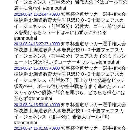
イ・ジェネシス（前半35分）岩教大のFKはゴール前の
選手に合わず #tennouhai
知事杯全道サッカー選手権大会
2013-08-24 15:24:47 +0900
準決勝 北海道教育大学岩見沢校 0 - 0 十勝フェアスカ
イ・ジェネシス（前半39分）岩教大、ゴール前でクロ
スを受けるもシュートは左にわずかに外れる
#tennouhai
知事杯全道サッカー選手権大会
2013-08-24 15:27:27 +0900
準決勝 北海道教育大学岩見沢校 0 - 0 十勝フェアスカ
イ・ジェネシス（前半42分）フェアスカイのミドルシ
ュートはGKが弾いてコーナーキックに #tennouhai
知事杯全道サッカー選手権大会
2013-08-24 15:33:03 +0900
準決勝 北海道教育大学岩見沢校 0 - 0 十勝フェアスカ
イ・ジェネシス（前半終了）雨上がりで劣悪なピッチ
状況の中、ボール運びや空中戦をうまく進めたフェア
スカイがやや優勢に試合を運ぶも、どちらも得点には
至らず #tennouhai
知事杯全道サッカー選手権大会
2013-08-24 15:53:10 +0900
準決勝 北海道教育大学岩見沢校 1 - 0 十勝フェアスカ
イ・ジェネシス（後半8分）岩教大ゴール(PK)
#tennouhai
知事杯全道サッカー選手権大会
2013-08-24 16:01:55 +0900