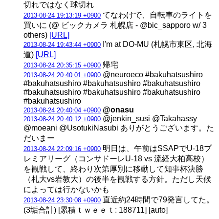
切れではなく球切れ
てなわけで、自転車のライトを
2013-08-24 19:13:19 +0900
買いに (@ ビックカメラ 札幌店 - @bic_sapporo w/ 3
others)
[URL]
I'm at DO-MU (札幌市東区, 北海
2013-08-24 19:43:44 +0900
道)
[URL]
帰宅
2013-08-24 20:35:15 +0900
@neuroeco #bakuhatsushiro
2013-08-24 20:40:01 +0900
#bakuhatsushiro #bakuhatsushiro #bakuhatsushiro
#bakuhatsushiro #bakuhatsushiro #bakuhatsushiro
#bakuhatsushiro
@onasu
2013-08-24 20:40:04 +0900
@jenkin_susi @Takahassy
2013-08-24 20:40:12 +0900
@moeani @UsotukiNasubi ありがとうございます。た
だいまー
明日は、午前はSSAPでU-18プ
2013-08-24 22:09:16 +0900
レミアリーグ（コンサドーレU-18 vs 流経大柏高校）
を観戦して、終わり次第厚別に移動して知事杯決勝
（札大vs岩教大）の後半を観戦する方針。ただし天候
によっては行かないかも
直近約24時間で79発言してた。
2013-08-24 23:30:08 +0900
(3垢合計) [累積ｔｗｅｅｔ: 188711] [auto]