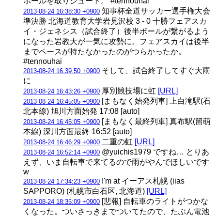
ボールを取りシュート。 #tennouhai
知事杯全道サッカー選手権大会
2013-08-24 16:38:30 +0900
準決勝 北海道教育大学岩見沢校 3 - 0 十勝フェアスカ
イ・ジェネシス（試合終了）後半ボールが繋がるよう
になった岩教大が一気に攻勢に。フェアスカイは後半
までペースが持たなかったのがつらかったか。
#tennouhai
そして、試合終了してすぐ大雨
2013-08-24 16:39:50 +0900
に
厚別競技場に虹
[URL]
2013-08-24 16:43:26 +0900
[まもなく始発列車] 上白滝駅(石
2013-08-24 16:45:05 +0900
北本線) 旭川方面始発 17:08 [auto]
[まもなく最終列車] 真布駅(留萌
2013-08-24 16:45:05 +0900
本線) 深川方面最終 16:52 [auto]
二重の虹
[URL]
2013-08-24 16:46:29 +0900
@yuichis1979 ですね… とりあ
2013-08-24 16:52:14 +0900
えず、いま自転車で来てるので雨がやんでほしいです
w
I'm at イーアス札幌 (iias
2013-08-24 17:34:23 +0900
SAPPORO) (札幌市白石区, 北海道)
[URL]
[悲報] 自転車のライトがつかな
2013-08-24 18:35:09 +0900
くなった。ついさっきまでついてたので、たぶん電池