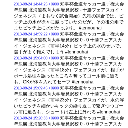
知事杯全道サッカー選手権大会
2013-08-24 14:44:25 +0900
準決勝 北海道教育大学岩見沢校 - 十勝フェアスカイ・
ジェネシス（まもなく試合開始）先程の試合では、ピ
ッチ上の水が徐々に減っていたのだが、その後の雨で
またピッチ上に水がたっぷり。 #tennouhai
知事杯全道サッカー選手権大会
2013-08-24 14:59:22 +0900
準決勝 北海道教育大学岩見沢校 0 - 0 十勝フェアスカ
イ・ジェネシス（前半14分）ピッチ上の水のせいで、
選手がよく転んでしまう #tennouhai
知事杯全道サッカー選手権大会
2013-08-24 15:04:00 +0900
準決勝 北海道教育大学岩見沢校 0 - 0 十勝フェアスカ
イ・ジェネシス（前半18分）フェアスカイが、相手が
ボール処理を誤ったところを奪ってゴール前に迫る
も、GKが体を入れてセーブ #tennouhai
知事杯全道サッカー選手権大会
2013-08-24 15:09:45 +0900
準決勝 北海道教育大学岩見沢校 0 - 0 十勝フェアスカ
イ・ジェネシス（前半23分）フェアスカイが、水の浮
いたピッチを細かいキックの繰り返しで繋ぎつつゴー
ル前に迫るも、シュートは左上に外れる #tennouhai
知事杯全道サッカー選手権大会
2013-08-24 15:20:33 +0900
準決勝 北海道教育大学岩見沢校 0 - 0 十勝フェアスカ