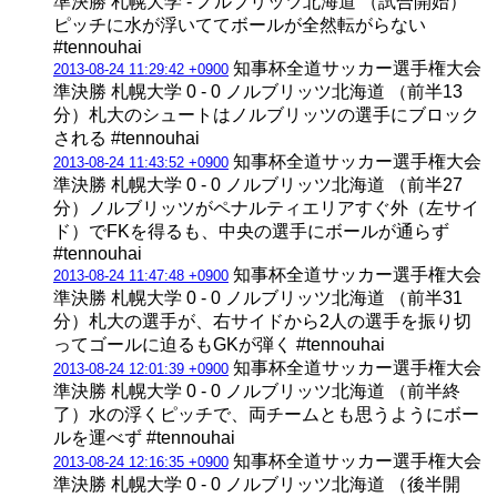
準決勝 札幌大学 - ノルブリッツ北海道 （試合開始）
ピッチに水が浮いててボールが全然転がらない
#tennouhai
知事杯全道サッカー選手権大会
2013-08-24 11:29:42 +0900
準決勝 札幌大学 0 - 0 ノルブリッツ北海道 （前半13
分）札大のシュートはノルブリッツの選手にブロック
される #tennouhai
知事杯全道サッカー選手権大会
2013-08-24 11:43:52 +0900
準決勝 札幌大学 0 - 0 ノルブリッツ北海道 （前半27
分）ノルブリッツがペナルティエリアすぐ外（左サイ
ド）でFKを得るも、中央の選手にボールが通らず
#tennouhai
知事杯全道サッカー選手権大会
2013-08-24 11:47:48 +0900
準決勝 札幌大学 0 - 0 ノルブリッツ北海道 （前半31
分）札大の選手が、右サイドから2人の選手を振り切
ってゴールに迫るもGKが弾く #tennouhai
知事杯全道サッカー選手権大会
2013-08-24 12:01:39 +0900
準決勝 札幌大学 0 - 0 ノルブリッツ北海道 （前半終
了）水の浮くピッチで、両チームとも思うようにボー
ルを運べず #tennouhai
知事杯全道サッカー選手権大会
2013-08-24 12:16:35 +0900
準決勝 札幌大学 0 - 0 ノルブリッツ北海道 （後半開