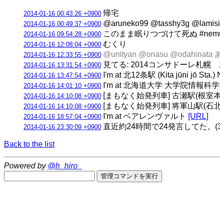
帰宅
2014-01-16 00:43:26 +0900
@aruneko99 @tasshy3g @l
2014-01-16 00:49:37 +0900
このまま眠りつづけて死ぬ #nemurits
2014-01-16 09:54:28 +0900
むくり
2014-01-16 12:08:04 +0900
@unityan @onasu @oda
2014-01-16 12:33:55 +0900
見てる: 2014コンサドーレ札幌
2014-01-16 13:31:54 +0900
I'm at 北12条駅 (Kita jūni jō S
2014-01-16 13:47:54 +0900
I'm at 北海道大学 大学院情報科学研究科
2014-01-16 14:01:10 +0900
[まもなく始発列車] 古瀬駅(根室本線) 
2014-01-16 14:10:08 +0900
[まもなく始発列車] 将軍山駅(石北本線)
2014-01-16 14:10:08 +0900
I'm at ベアレンヴァルト
[URL]
2014-01-16 18:57:04 +0900
直近約24時間で24発言してた。(3垢合計
2014-01-16 23:30:09 +0900
Back to the list
Powered by
@h_hiro_