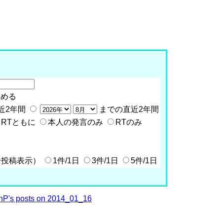
含める
近2年間
までの直近2年間
RTともに
本人の発言のみ
RTのみ
全投稿表示）
1件/1日
3件/1日
5件/1日
P's posts on 2014_01_16