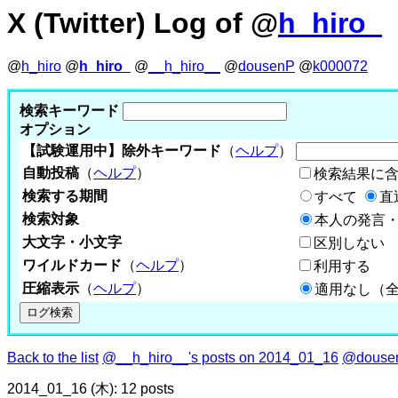
X (Twitter) Log of @
h_hiro_
@
h_hiro
@
h_hiro_
@
__h_hiro__
@
dousenP
@
k000072
検索キーワード
オプション
【試験運用中】除外キーワード
（
ヘルプ
）
自動投稿
（
ヘルプ
）
検索結果に
検索する期間
すべて
直
検索対象
本人の発言・
大文字・小文字
区別しない
ワイルドカード
（
ヘルプ
）
利用する
圧縮表示
（
ヘルプ
）
適用なし（
Back to the list
@__h_hiro__'s posts on 2014_01_16
@dousen
2014_01_16 (木): 12 posts