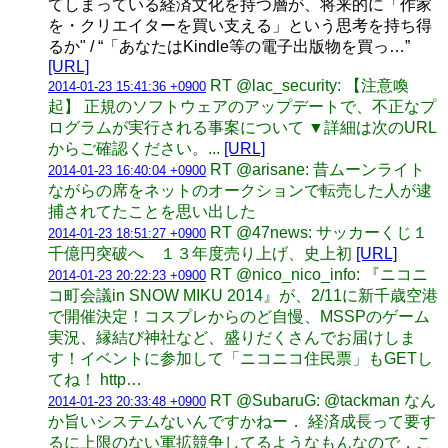
てしまっている経済文化を持つ層が、将来的に「作家
を・クリエイターを買い支える」という思考を持ち得
るか" / “「あなたはKindle等の電子出版物を買っ…”
[URL]
RT @lac_security: 【注意喚
2014-01-23 15:41:36 +0900
起】 正規のソフトウェアのアップデートで、不正なプ
ログラムが実行される事案について ▼詳細は次のURL
からご確認ください。...
[URL]
RT @arisane: 昔ムーンライト
2014-01-23 16:40:04 +0900
ながらの席をネットのオークションで転売した人が逮
捕されてたことを思い出した
RT @47news: サッカーくじ１
2014-01-23 18:51:27 +0900
千億円突破へ １３年度売り上げ、史上初
[URL]
RT @nico_nico_info: 『ニコニ
2014-01-23 20:22:23 +0900
コ町会議in SNOW MIKU 2014』が、2/11に新千歳空港
で開催決定！コスプレからのど自慢、MSSPのゲーム
実況、縁結び神社など、盛りだくさんでお届けしま
す！イベントに参加して「ニコニコ住民票」もGETし
てね！ http…
RT @SubaruG: @tackman なん
2014-01-23 20:33:48 +0900
か旨いシステムないんですかねー． 経済成長って要す
るに上限のない軍拡競争してるようなもんなので，こ