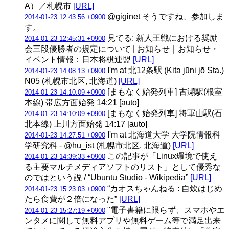
A）／札幌市
[URL]
@giginet そうですね、参加しま
2014-01-23 12:43:56 +0900
す。
見てる: 新人王戦における奨励
2014-01-23 12:45:31 +0900
会三段優勝者の規定について | お知らせ｜お知らせ・
イベント情報：日本将棋連盟
[URL]
I'm at 北12条駅 (Kita jūni jō Sta.)
2014-01-23 14:08:13 +0900
N05 (札幌市北区, 北海道)
[URL]
[まもなく始発列車] 古瀬駅(根室
2014-01-23 14:10:09 +0900
本線) 帯広方面始発 14:21 [auto]
[まもなく始発列車] 将軍山駅(石
2014-01-23 14:10:09 +0900
北本線) 上川方面始発 14:17 [auto]
I'm at 北海道大学 大学院情報科
2014-01-23 14:27:51 +0900
学研究科 - @hu_ist (札幌市北区, 北海道)
[URL]
この記事が「Linux環境で使え
2014-01-23 14:39:33 +0900
る主要マルチメディアソフトのリスト」として優秀な
のではという説 / “Ubuntu Studio - Wikipedia”
[URL]
“カオスちゃんねる : 自炊はじめ
2014-01-23 15:23:03 +0900
たら食費が２倍になった”
[URL]
"電子書籍に限らず、スマホやエ
2014-01-23 15:27:19 +0900
ンタメに関して無料アプリや無料ゲーム等で満足出来