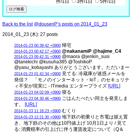
件/1日
3件/1日
5件/1日
Back to the list
@dousenP's posts on 2014_01_23
2014_01_23 (木): 27 posts
帰宅
2014-01-23 00:39:42 +0900
@nakanamiP @hajime_C4
2014-01-23 00:42:17 +0900
@maora @jenkin_susi
2014-01-23 00:42:31 +0900
@tanekichi @kusuha385 @ToshikoP
@yasu_kobayashi ありがとうございます。ただいまー
見てる: 冷蔵庫が迷惑メールを
2014-01-23 01:42:34 +0900
発信？ 「モノのインターネット・IoT」のセキュリテ
ィ不安が現実に - ITmedia エンタープライズ
[URL]
寝る
2014-01-23 04:02:09 +0900
ごはんたべたい同士を発見しま
2014-01-23 04:30:46 +0900
す。
[URL]
むくり
2014-01-23 11:18:23 +0900
地下鉄の初乗りと市電は据え置
2014-01-23 12:21:30 +0900
き、地下鉄のその他は10円値上げ 10月1日より / 見て
る: 消費税率の引上げに伴う運賃改定について（Q＆