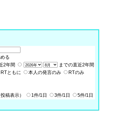
含める
近2年間
までの直近2年間
RTともに
本人の発言のみ
RTのみ
全投稿表示）
1件/1日
3件/1日
5件/1日