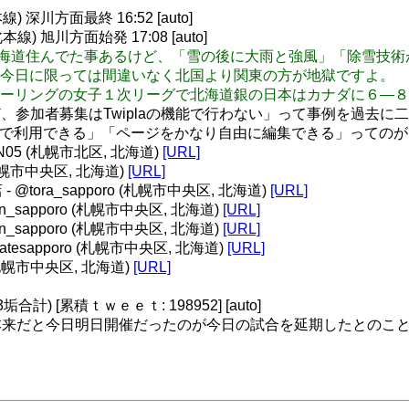
深川方面最終 16:52 [auto]
 旭川方面始発 17:08 [auto]
やしかし、北海道住んでた事あるけど、「雪の後に大雨と強風」「除
今日に限っては間違いなく北国より関東の方が地獄ですよ。
チ五輪、カーリングの女子１次リーグで北海道銀の日本はカナダに６
けど、参加者募集はTwiplaの機能で行わない」って事例を過
トだけで利用できる」「ページをかなり自由に編集できる」っての
ta.) N05 (札幌市北区, 北海道)
[URL]
07 (札幌市中央区, 北海道)
[URL]
- @tora_sapporo (札幌市中央区, 北海道)
[URL]
hin_sapporo (札幌市中央区, 北海道)
[URL]
hin_sapporo (札幌市中央区, 北海道)
[URL]
matesapporo (札幌市中央区, 北海道)
[URL]
(札幌市中央区, 北海道)
[URL]
) [累積ｔｗｅｅｔ: 198952] [auto]
来だと今日明日開催だったのが今日の試合を延期したとのこ