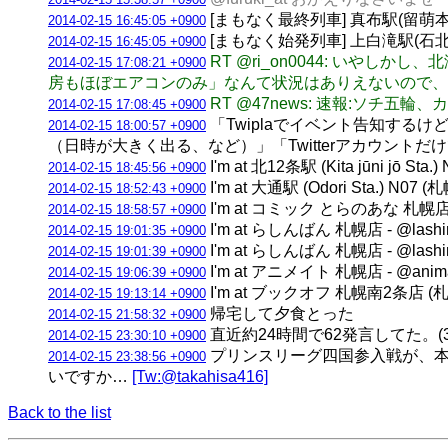
[まもなく最終列車] 真布駅(留萌本線) 
2014-02-15 16:45:05 +0900
[まもなく始発列車] 上白滝駅(石北本線)
2014-02-15 16:45:05 +0900
RT @ri_on0044: い
2014-02-15 17:08:21 +0900
房もほぼエアコンのみ」なんて状況はありえないので、
RT @47news: 速報:ソ
2014-02-15 17:08:45 +0900
「Twiplaでイベント告知する
2014-02-15 18:00:57 +0900
（日時が大きく出る、など）」「Twitterアカウン
I'm at 北12条駅 (Kita jūni jō S
2014-02-15 18:45:56 +0900
I'm at 大通駅 (Odori Sta.) N
2014-02-15 18:52:43 +0900
I'm at コミック とらのあな 札幌店 
2014-02-15 18:58:57 +0900
I'm at らしんばん 札幌店 - @las
2014-02-15 19:01:35 +0900
I'm at らしんばん 札幌店 - @las
2014-02-15 19:01:39 +0900
I'm at アニメイト 札幌店 - @ani
2014-02-15 19:06:39 +0900
I'm at ブックオフ 札幌南2条店 
2014-02-15 19:13:14 +0900
帰宅して夕食とった
2014-02-15 21:58:32 +0900
直近約24時間で62発言してた。(3垢合計
2014-02-15 23:30:10 +0900
プリンスリーグ四国参入戦が、本
2014-02-15 23:38:56 +0900
いですか…
[Tw:@takahisa416]
Back to the list