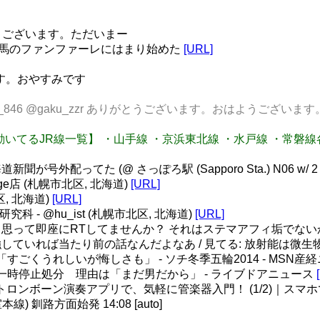
りがとうございます。ただいまー
近況] 競馬のファンファーレにはまり始めた
[URL]
ます。おやすみです
11 @kaz_846 @gaku_zzr ありがとうございます。おはようございます
 【首都圏で動いてるJR線一覧】 ・山手線 ・京浜東北線 ・水戸線 ・
配ってた (@ さっぽろ駅 (Sapporo Sta.) N06 w/ 2 ot
dge店 (札幌市北区, 北海道)
[URL]
区, 北海道)
[URL]
究科 - @hu_ist (札幌市北区, 北海道)
[URL]
思って即座にRTしてませんか？ それはステマアフィ垢でない
ていれば当たり前の話なんだよなあ / 見てる: 放射能は微
すごくうれしいが悔しさも」 - ソチ冬季五輪2014 - MSN産
一時停止処分 理由は「まだ男だから」 - ライブドアニュース
ルな音のトロンボーン演奏アプリで、気軽に管楽器入門！ (1/2)｜
 釧路方面始発 14:08 [auto]