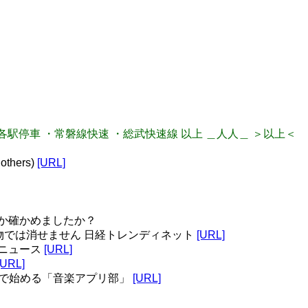
。
常磐線各駅停車 ・常磐線快速 ・総武快速線 以上 ＿人人＿ ＞以上＜
hers)
[URL]
か確かめましたか？
生物では消せません 日経トレンディネット
[URL]
経ニュース
[URL]
[URL]
スマホで始める「音楽アプリ部」
[URL]