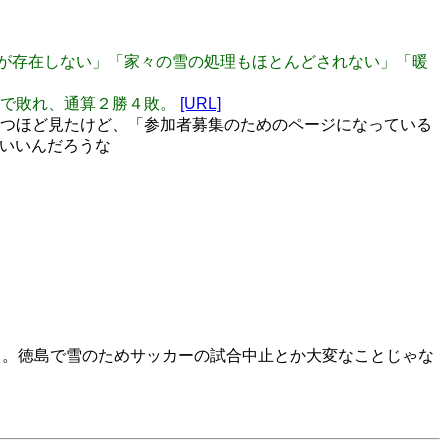
雪技術が存在しない」「家々の雪の処理もほとんどされない」「暖
―８で敗れ、通算２勝４敗。
[URL]
去に二つほど見たけど、「参加者募集のためのページになっている
がいいんだろうな
と。徳島で雪のためサッカーの試合中止とか大変なことじゃな