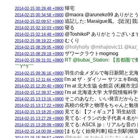
帰宅
2014-02-15 00:29:48 +0900
@maora @aruneko99 あ
2014-02-15 00:34:58 +0900
追記した: Maraigue風。:[
2014-02-15 02:09:57 +0900
寝る
2014-02-15 02:10:03 +0900
@ToshikoP ありがとうござい
2014-02-15 02:14:48 +0900
むくり
2014-02-15 08:19:22 +0900
@holyholly @mihajlovic
2014-02-15 08:29:05 +0900
ザワークラウトmogmog
2014-02-15 08:29:19 +0900
RT @bubai_Station:
2014-02-15 09:31:01 +0900
￣Y^Y￣
羽生の金メダルで毎日新聞と北海道新聞が号外
2014-02-15 09:36:16 +0900
I'm at ザ・ダイソー サツエキBri
2014-02-15 12:11:44 +0900
I'm at 北大生協 会館店 (札幌市北
2014-02-15 12:20:40 +0900
I'm at 北海道大学 大学院情報科学研
2014-02-15 12:39:37 +0900
そこのあなた、いい発言だからと
2014-02-15 13:13:16 +0900
高校の化学と物理をちゃんと勉強し
2014-02-15 13:17:22 +0900
見てる: 【フィギュア】羽生結弦「
2014-02-15 13:18:20 +0900
見てる: イランの女子代表４名が
2014-02-15 13:27:29 +0900
見てる: ASCII. jp：リア
2014-02-15 13:28:09 +0900
[まもなく始発列車] 稲士別駅(根室本線)
2014-02-15 14:00:09 +0900
@furuki_at おかえりなさいませ
2014-02-15 15:38:57 +0900