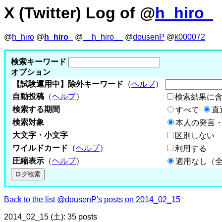
X (Twitter) Log of @
h_hiro_
@
h_hiro
@
h_hiro_
@
__h_hiro__
@
dousenP
@
k000072
検索キーワード
オプション
【試験運用中】除外キーワード
（
ヘルプ
）
自動投稿
（
ヘルプ
）
検索結果に
検索する期間
すべて
直
検索対象
本人の発言・
大文字・小文字
区別しない
ワイルドカード
（
ヘルプ
）
利用する
圧縮表示
（
ヘルプ
）
適用なし（
Back to the list
@dousenP's posts on 2014_02_15
2014_02_15 (土): 35 posts