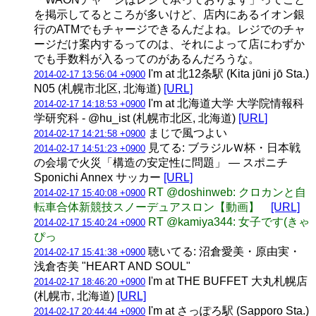
を掲示してるところが多いけど、店内にあるイオン銀
行のATMでもチャージできるんだよね。レジでのチャ
ージだけ案内するってのは、それによって店にわずか
でも手数料が入るってのがあるんだろうな。
I'm at 北12条駅 (Kita jūni jō Sta.)
2014-02-17 13:56:04 +0900
N05 (札幌市北区, 北海道)
[URL]
I'm at 北海道大学 大学院情報科
2014-02-17 14:18:53 +0900
学研究科 - @hu_ist (札幌市北区, 北海道)
[URL]
まじで風つよい
2014-02-17 14:21:58 +0900
見てる: ブラジルＷ杯・日本戦
2014-02-17 14:51:23 +0900
の会場で火災「構造の安定性に問題」 ― スポニチ
Sponichi Annex サッカー
[URL]
RT @doshinweb: クロカンと自
2014-02-17 15:40:08 +0900
転車合体新競技スノーデュアスロン【動画】
[URL]
RT @kamiya344: 女子です(きゃ
2014-02-17 15:40:24 +0900
ぴっ
聴いてる: 沼倉愛美・原由実・
2014-02-17 15:41:38 +0900
浅倉杏美 "HEART AND SOUL"
I'm at THE BUFFET 大丸札幌店
2014-02-17 18:46:20 +0900
(札幌市, 北海道)
[URL]
I'm at さっぽろ駅 (Sapporo Sta.)
2014-02-17 20:44:44 +0900