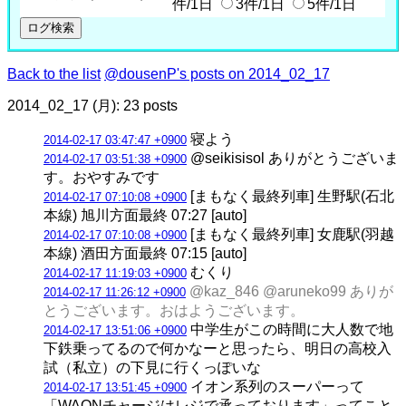
件/1日
3件/1日
5件/1日
Back to the list
@dousenP's posts on 2014_02_17
2014_02_17 (月): 23 posts
寝よう
2014-02-17 03:47:47 +0900
@seikisisol ありがとうございま
2014-02-17 03:51:38 +0900
す。おやすみです
[まもなく最終列車] 生野駅(石北
2014-02-17 07:10:08 +0900
本線) 旭川方面最終 07:27 [auto]
[まもなく最終列車] 女鹿駅(羽越
2014-02-17 07:10:08 +0900
本線) 酒田方面最終 07:15 [auto]
むくり
2014-02-17 11:19:03 +0900
@kaz_846 @aruneko99 ありが
2014-02-17 11:26:12 +0900
とうございます。おはようございます。
中学生がこの時間に大人数で地
2014-02-17 13:51:06 +0900
下鉄乗ってるので何かなーと思ったら、明日の高校入
試（私立）の下見に行くっぽいな
イオン系列のスーパーって
2014-02-17 13:51:45 +0900
「WAONチャージはレジで承っております」ってこと