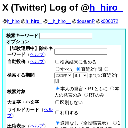
X (Twitter) Log of @
h_hiro_
@
h_hiro
@
h_hiro_
@
__h_hiro__
@
dousenP
@
k000072
検索キーワード
オプション
【試験運用中】除外キ
ーワード
（
ヘルプ
）
自動投稿
（
ヘルプ
）
検索結果に含める
すべて
直近2年間
検索する期間
までの直近2年
間
本人の発言・RTともに
本
検索対象
人の発言のみ
RTのみ
大文字・小文字
区別しない
ワイルドカード
（
ヘル
利用する
プ
）
適用なし（全投稿表示）
1
圧縮表示
（
ヘルプ
）