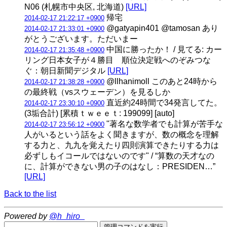
N06 (札幌市中央区, 北海道)
[URL]
帰宅
2014-02-17 21:22:17 +0900
@gatyapin401 @tamosan あり
2014-02-17 21:33:01 +0900
がとうございます。ただいまー
中国に勝ったか！ / 見てる: カー
2014-02-17 21:35:48 +0900
リング日本女子が４勝目 順位決定戦へのぞみつな
ぐ：朝日新聞デジタル
[URL]
@llhanimoll このあと24時から
2014-02-17 21:38:28 +0900
の最終戦（vsスウェーデン）を見るしか
直近約24時間で34発言してた。
2014-02-17 23:30:10 +0900
(3垢合計) [累積ｔｗｅｅｔ: 199099] [auto]
"著名な数学者でも計算が苦手な
2014-02-17 23:56:12 +0900
人がいるという話をよく聞きますが、数の概念を理解
する力と、九九を覚えたり四則演算できたりする力は
必ずしもイコールではないのです" / “算数の天才なの
に、計算ができない男の子のはなし：PRESIDEN…”
[URL]
Back to the list
Powered by
@h_hiro_