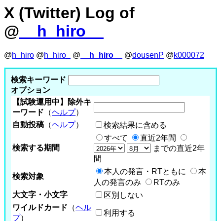
X (Twitter) Log of
@
__h_hiro__
@
h_hiro
@
h_hiro_
@
__h_hiro__
@
dousenP
@
k000072
検索キーワード
オプション
【試験運用中】除外キ
ーワード
（
ヘルプ
）
自動投稿
（
ヘルプ
）
検索結果に含める
すべて
直近2年間
検索する期間
までの直近2年
間
本人の発言・RTともに
本
検索対象
人の発言のみ
RTのみ
大文字・小文字
区別しない
ワイルドカード
（
ヘル
利用する
プ
）