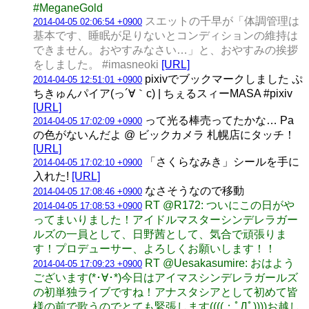
#MeganeGold
スエットの千早が「体調管理は
2014-04-05 02:06:54 +0900
基本です、睡眠が足りないとコンディションの維持は
できません。おやすみなさい…」と、おやすみの挨拶
をしました。 #imasneoki
[URL]
pixivでブックマークしました ぷ
2014-04-05 12:51:01 +0900
ちきゅんパイア(っ´∀｀c) | ちぇるスィーMASA #pixiv
[URL]
って光る棒売ってたかな… Pa
2014-04-05 17:02:09 +0900
の色がないんだよ @ ビックカメラ 札幌店にタッチ！
[URL]
「さくらなみき」シールを手に
2014-04-05 17:02:10 +0900
入れた!
[URL]
なさそうなので移動
2014-04-05 17:08:46 +0900
RT @R172: ついにこの日がや
2014-04-05 17:08:53 +0900
ってまいりました！アイドルマスターシンデレラガー
ルズの一員として、日野茜として、気合で頑張りま
す！プロデューサー、よろしくお願いします！！
RT @Uesakasumire: おはよう
2014-04-05 17:09:23 +0900
ございます(*･∀･*)今日はアイマスシンデレラガールズ
の初単独ライブですね！アナスタシアとして初めて皆
様の前で歌うのでとても緊張します((((；ﾟДﾟ))))お越し