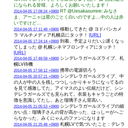
になられる皆様、よろしくお願いいたします！
RT @Uesakasumire: みなさ
2014-04-05 17:09:24 +0900
ま、アーニャは星のごとく白いのですよ…中の人は赤
いですけど…
移動してきた @ ヨドバシカメ
2014-04-05 17:11:48 +0900
ラ マルチメディア札幌店にタッチ！
[URL]
到着。予定よりだいぶ遅くなっ
2014-04-05 17:24:14 +0900
てしまった @ 札幌シネマフロンティアにタッチ！
[URL]
シンデレラガールズライブ、札
2014-04-05 17:49:59 +0900
幌LV待機
携帯の電源切ろう
2014-04-05 17:58:12 +0900
シンデレラガールズライブ、中
2014-04-05 20:57:21 +0900
の人が中の人を残しつつしっかりキャラになってるの
を見て感激してた。アイマスのよい伝統だけど、シン
デレラガールズでも見られて。衣装もキャラごとの特
徴を意識してたし。あと瑠璃子さん背高い。
シンデレラガールズライブの細
2014-04-05 21:05:53 +0900
かい点：瑠璃子さんの背が高かった、はっしーがへご
らなかった、みくにゃんのファンになります
札幌LVで気づいたこと：デレラ
2014-04-05 21:25:48 +0900