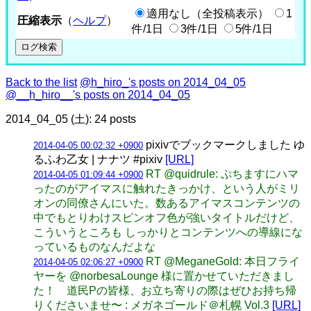
適用なし（全投稿表示）
1
圧縮表示
（
ヘルプ
）
件/1日
3件/1日
5件/1日
Back to the list
@h_hiro_'s posts on 2014_04_05
@__h_hiro__'s posts on 2014_04_05
2014_04_05 (土): 24 posts
pixivでブックマークしました ゆ
2014-04-05 00:02:32 +0900
るふわ乙女 | ナナツ #pixiv
[URL]
RT @quidrule: ぷちますにハマ
2014-04-05 01:09:44 +0900
ったのがアイマスに触れたきっかけ、という人がミリ
オンの同僚さんにいた。数あるアイマスコンテンツの
中でもとりわけスピンオフ色が強いタイトルだけど、
こういうところも しっかりとコンテンツへの導線にな
っているものなんだよな
RT @MeganeGold: 本日フライ
2014-04-05 02:06:27 +0900
ヤーを @norbesaLounge 様に置かせていただきまし
た！ 道民Pの皆様、お立ち寄りの際はぜひお持ち帰
りくださいませ〜 : メガネゴールド＠札幌 Vol.3
[URL]