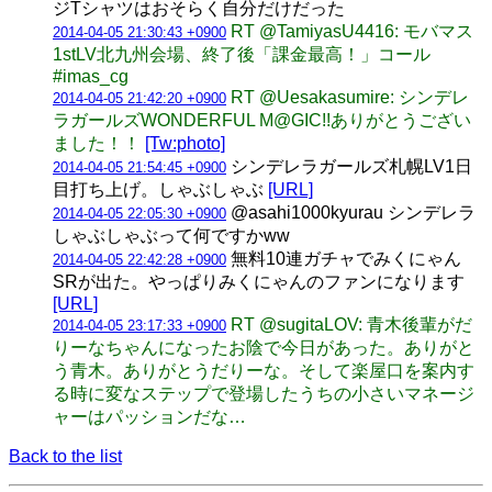
ジTシャツはおそらく自分だけだった
RT @TamiyasU4416: モバマス
2014-04-05 21:30:43 +0900
1stLV北九州会場、終了後「課金最高！」コール
#imas_cg
RT @Uesakasumire: シンデレ
2014-04-05 21:42:20 +0900
ラガールズWONDERFUL M@GIC!!ありがとうござい
ました！！
[Tw:photo]
シンデレラガールズ札幌LV1日
2014-04-05 21:54:45 +0900
目打ち上げ。しゃぶしゃぶ
[URL]
@asahi1000kyurau シンデレラ
2014-04-05 22:05:30 +0900
しゃぶしゃぶって何ですかww
無料10連ガチャでみくにゃん
2014-04-05 22:42:28 +0900
SRが出た。やっぱりみくにゃんのファンになります
[URL]
RT @sugitaLOV: 青木後輩がだ
2014-04-05 23:17:33 +0900
りーなちゃんになったお陰で今日があった。ありがと
う青木。ありがとうだりーな。そして楽屋口を案内す
る時に変なステップで登場したうちの小さいマネージ
ャーはパッションだな…
Back to the list