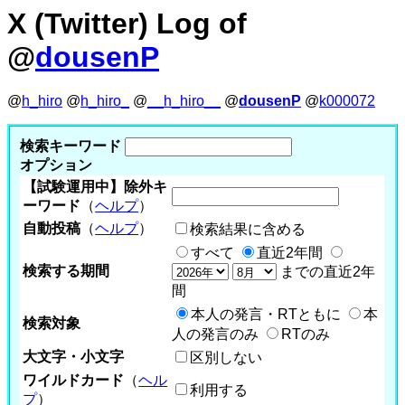
X (Twitter) Log of
@
dousenP
@
h_hiro
@
h_hiro_
@
__h_hiro__
@
dousenP
@
k000072
検索キーワード
オプション
【試験運用中】除外キ
ーワード
（
ヘルプ
）
自動投稿
（
ヘルプ
）
検索結果に含める
すべて
直近2年間
検索する期間
までの直近2年
間
本人の発言・RTともに
本
検索対象
人の発言のみ
RTのみ
大文字・小文字
区別しない
ワイルドカード
（
ヘル
利用する
プ
）