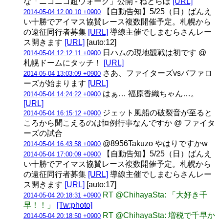
な「ニコニコ超ウォーク」公開 - ねとらぼ
[URL]
【自動告知】5/25（日）ばんえ
2014-05-04 12:00:10 +0900
い十勝でアイマス協賛レース複数開催予定。札幌から
の遠征同行者募集
[URL]
導線主催でしまむらさんレー
ス開きます
[URL]
[auto:12]
日ハムの現地観戦は初です @
2014-05-04 12:12:11 +0900
札幌ドームにタッチ！
[URL]
さあ、ファイターズvsバファロ
2014-05-04 13:03:09 +0900
ーズが始まります
[URL]
はぁ… 福原香織ちゃん…。
2014-05-04 14:24:22 +0900
[URL]
ジェット風船の破裂音が至ると
2014-05-04 16:15:12 +0900
ころから聞こえるのは恒例行事なんですか @ ファイタ
ーズの試合
@8956Takuzo やはりですかw
2014-05-04 16:43:58 +0900
【自動告知】5/25（日）ばんえ
2014-05-04 17:00:09 +0900
い十勝でアイマス協賛レース複数開催予定。札幌から
の遠征同行者募集
[URL]
導線主催でしまむらさんレー
ス開きます
[URL]
[auto:17]
RT @ChihayaSta: 「大好き千
2014-05-04 20:18:31 +0900
早！！」
[Tw:photo]
RT @ChihayaSta: 増税で千早か
2014-05-04 20:18:50 +0900