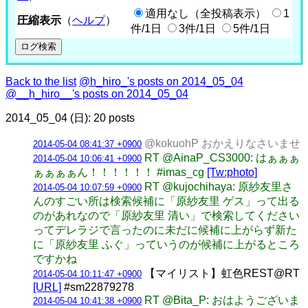
適用なし（全投稿表示）
1
圧縮表示
（
ヘルプ
）
件/1日
3件/1日
5件/1日
Back to the list
@h_hiro_'s posts on 2014_05_04
@__h_hiro__'s posts on 2014_05_04
2014_05_04 (日): 20 posts
@kokuohP おかえりなさいませ
2014-05-04 08:41:37 +0900
RT @AinaP_CS3000: はぁぁぁ
2014-05-04 10:06:41 +0900
ぁぁぁぁん！！！！！！ #imas_cg
[Tw:photo]
RT @kujochihaya: 原紗友里さ
2014-05-04 10:07:59 +0900
んのすごい所は検索候補に「原紗友里 ゲス」って出る
のがあれなので「原紗友里 清い」で検索してください
ってデレラジで言ったのに未だに候補に上がらず新た
に「原紗友里 ふぐ」っていうのが候補に上がるところ
ですかね
【マイリスト】虹色REST@RT
2014-05-04 10:11:47 +0900
[URL]
#sm22879278
RT @Bita_P: おはようございま
2014-05-04 10:41:38 +0900