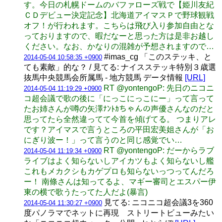
す。今日の札幌ドームのバファローズ戦で【姫川友紀
ＣＤデビュー決定記念】北海道アイマスＰで野球観戦
オフ！が行われます。こちらは飛び入り参加自由とな
っておりますので、暇だなーと思った方は是非お越し
ください。なお、かなりの混雑が予想されますので…
#imas_cg 「このステッキ、と
2014-05-04 10:58:35 +0900
ても素敵」的な？ / 見てる: ナイスステッキ特別３歳選
抜馬中央競馬会所属馬 - 地方競馬 データ情報
[URL]
RT @yontengoP: 先日のニコニ
2014-05-04 11:19:29 +0900
コ超会議で歌の後に「にっこにっこにー」って言って
たお姉さんが噂の矢澤ﾅﾝﾄｶちゃんの声優さんなのだと
思ってたら全然違ってて今首を傾げてる。 つまりアレ
です？アイマスで言うところの平田宏美姐さんが「お
にぎり波ー！」って言うのと同じ感覚でい…
RT @yontengoP: だーからラブ
2014-05-04 11:19:34 +0900
ライブはよく知らないしアイカツもよく知らないし艦
これもメカクシもカゲプロも知らないっつってんだろ
ー！ 南條さんは知ってるよ、マギー審司とエスパー伊
東の横で歌うたってた人だよ(暴言)
見てる: ニコニコ超会議3を360
2014-05-04 11:30:27 +0900
度パノラマでネットに再現 ストリートビューみたい