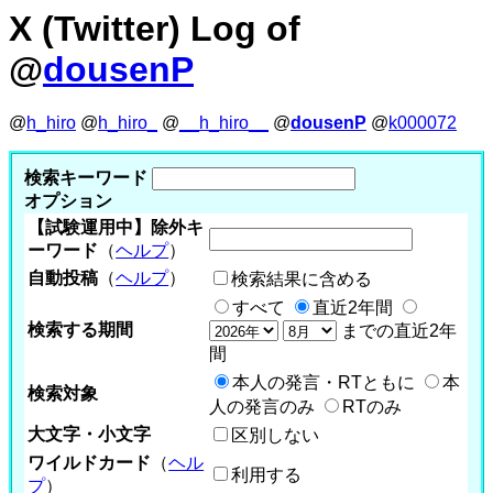
X (Twitter) Log of
@
dousenP
@
h_hiro
@
h_hiro_
@
__h_hiro__
@
dousenP
@
k000072
検索キーワード
オプション
【試験運用中】除外キ
ーワード
（
ヘルプ
）
自動投稿
（
ヘルプ
）
検索結果に含める
すべて
直近2年間
検索する期間
までの直近2年
間
本人の発言・RTともに
本
検索対象
人の発言のみ
RTのみ
大文字・小文字
区別しない
ワイルドカード
（
ヘル
利用する
プ
）