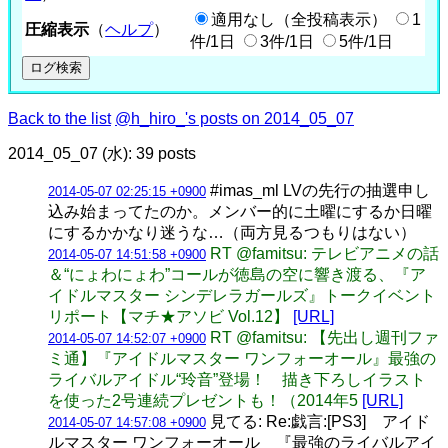
適用なし（全投稿表示）
1
圧縮表示
（
ヘルプ
）
件/1日
3件/1日
5件/1日
Back to the list
@h_hiro_'s posts on 2014_05_07
2014_05_07 (水): 39 posts
#imas_ml LVの先行の抽選申し
2014-05-07 02:25:15 +0900
込み始まってたのか。メンバー的に土曜にするか日曜
にするかかなり迷うな…（両方見るつもりはない）
RT @famitsu: テレビアニメの話
2014-05-07 14:51:58 +0900
＆“にょわにょわ”コールが徳島の空に響き渡る、『ア
イドルマスター シンデレラガールズ』トークイベント
リポート【マチ★アソビ Vol.12】
[URL]
RT @famitsu: 【先出し週刊ファ
2014-05-07 14:52:07 +0900
ミ通】『アイドルマスター ワンフォーオール』最強の
ライバルアイドル“玲音”登場！ 描き下ろしイラスト
を使った2号連続プレゼントも！（2014年5
[URL]
見てる: Re:戯言:[PS3] アイド
2014-05-07 14:57:08 +0900
ルマスター ワンフォーオール 『最強のライバルアイ