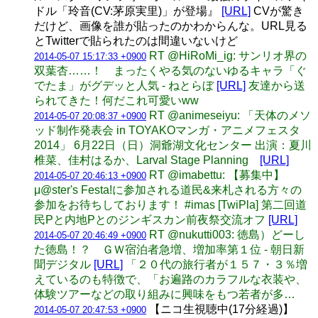
ドル「玲音(CV:茅原実里)」が登場』
[URL]
CVが驚き
だけど、画像を誰が貼ったのかわからんな。URL見る
とTwitterで貼られたのは間違いないけど
RT @HiRoMi_ig: サンリオ界の
2014-05-07 15:17:33 +0900
双葉杏……！ まったくやる気のないゆるキャラ「ぐ
でたま」がグデッと人気 - ねとらぼ
[URL]
友達から送
られてきた！何だこれ可愛いww
RT @animeseiyu: 「天体のメソ
2014-05-07 20:08:37 +0900
ッド制作発表会 in TOYAKOマンガ・アニメフェスタ
2014」 6月22日（日）洞爺湖文化センター 出演：夏川
椎菜、佳村はるか、Larval Stage Planning
[URL]
RT @imabettu: 【募集中】
2014-05-07 20:46:13 +0900
μ@ster's Festa!に参加される道民&来札される方々の
参加をお待ちしております！ #imas [TwiPla] 第二回道
民Pと内地Pとのジンギスカン前夜祭交流オフ
[URL]
RT @nukutti003: 徳島）どーし
2014-05-07 20:46:49 +0900
た徳島！？ ＧＷ宿泊者急増、増加率第１位 - 朝日新
聞デジタル
[URL]
「２０代の旅行者が１５７・３％増
えているのも特徴で、「お遍路のカラフルな衣装や、
体験ツアーなどの取り組みに興味をもつ若者が多…
【ニコ生視聴中(17分経過)】
2014-05-07 20:47:53 +0900