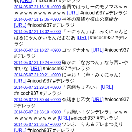
戦
[URL]
#nicoch937 #デレラジ
全員ではっしーのモノマネｗｗ
2014-05-07 21:16:18 +0900
ｗｗｗｗｗｗｗｗｗｗｗ
[URL]
#nicoch937 #デレラジ
神谷の奈緒か横山の奈緒か
2014-05-07 21:17:36 +0900
[URL]
#nicoch937 #デレラジ
「～にゃん」は、みくにゃんと
2014-05-07 21:18:02 +0900
はるにゃんがいるんだよなあ
[URL]
#nicoch937 #デレ
ラジ
ゴッドナオｗ
[URL]
#nicoch937
2014-05-07 21:18:27 +0900
#デレラジ
確かに「なおつん」なら言いや
2014-05-07 21:19:24 +0900
すいな
[URL]
#nicoch937 #デレラジ
にゃお！（声：みくにゃん）
2014-05-07 21:20:21 +0900
[URL]
#nicoch937 #デレラジ
「奈緒ちょろい」
[URL]
2014-05-07 21:29:14 +0900
#nicoch937 #デレラジ
奈緒まじ乙女
[URL]
#nicoch937
2014-05-07 21:30:44 +0900
#デレラジ
「お願い！ツンデレラ」ｗｗｗ
2014-05-07 21:33:19 +0900
ｗｗｗｗｗｗｗｗｗ
[URL]
#nicoch937 #デレラジ
ツンふーりん＆デレまつえり
2014-05-07 21:36:57 +0900
[URL]
#nicoch937 #デレラジ