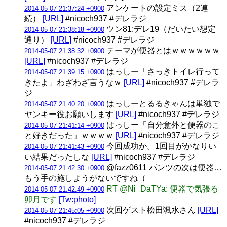
アンケートの設定ミス（2連
2014-05-07 21:37:24 +0900
続）
[URL]
#nicoch937 #デレラジ
ツン81:デレ19（だいたい想定
2014-05-07 21:38:18 +0900
通り）
[URL]
#nicoch937 #デレラジ
テーマが便器とはｗｗｗｗｗｗ
2014-05-07 21:38:32 +0900
[URL]
#nicoch937 #デレラジ
はっしー「さっきトイレ行って
2014-05-07 21:39:15 +0900
きたよ」わざわざ言うなｗ
[URL]
#nicoch937 #デレラ
ジ
はっしーとるるきゃんは単独で
2014-05-07 21:40:20 +0900
ヤンキー役お願いします
[URL]
#nicoch937 #デレラジ
はっしー「自分意外と便器のこ
2014-05-07 21:41:14 +0900
と好きだった」ｗｗｗｗ
[URL]
#nicoch937 #デレラジ
今回成功か。1回目がかなりい
2014-05-07 21:41:43 +0900
い結果だったしな
[URL]
#nicoch937 #デレラジ
@fazz0611 パンツの次は便器…
2014-05-07 21:42:30 +0900
もう手の施しようがないですね（
RT @Ni_DaTYa: 便器で気張る
2014-05-07 21:42:49 +0900
卯月です
[Tw:photo]
次回ゲスト松田颯水さん
[URL]
2014-05-07 21:45:05 +0900
#nicoch937 #デレラジ