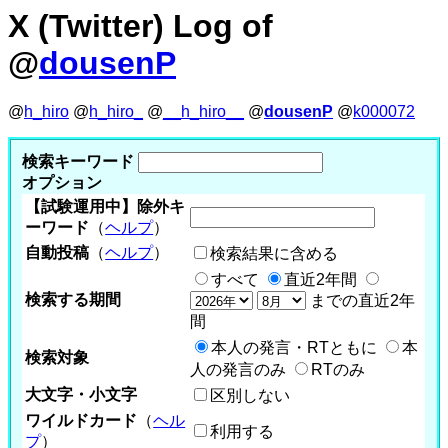
X (Twitter) Log of
@
dousenP
@
h_hiro
@
h_hiro_
@
__h_hiro__
@
dousenP
@
k000072
検索キーワード
オプション
【試験運用中】除外キ
ーワード
（
ヘルプ
）
自動投稿
（
ヘルプ
）
検索結果に含める
すべて
直近2年間
検索する期間
までの直近2年
間
本人の発言・RTともに
本
検索対象
人の発言のみ
RTのみ
大文字・小文字
区別しない
ワイルドカード
（
ヘル
利用する
プ
）