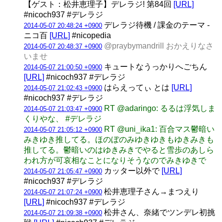
【ゲスト：松井恵理子】デレラジ! 第84回
[URL]
#nicoch937 #デレラジ
デレラジ待機 / 課金のテーマ -
2014-05-07 20:48:24 +0900
ニコ百
[URL]
#nicopedia
@praybymandrill おかえりなさ
2014-05-07 20:48:37 +0900
いませ
キュートなうっかりへごちん
2014-05-07 21:00:50 +0900
[URL]
#nicoch937 #デレラジ
はらえってぃ とは
[URL]
2014-05-07 21:02:43 +0900
#nicoch937 #デレラジ
RT @adaringo: るるは浮気しま
2014-05-07 21:03:47 +0900
くりやな、 #デレラジ
RT @uni_ika1: 百合マス鬱暗い
2014-05-07 21:05:12 +0900
みきゆき推してる。ほのぼのみゆきゆきもゆきみきも
推してる。鬱暗いのはゆきみきでやると雪歩のあしら
われ方が可哀相なことになりそうなのでみきゆきで
カッター以外で
[URL]
2014-05-07 21:05:47 +0900
#nicoch937 #デレラジ
松井恵理子さん→まつえり
2014-05-07 21:07:24 +0900
[URL]
#nicoch937 #デレラジ
松井さん、奈緒でツンデレ初挑
2014-05-07 21:09:38 +0900