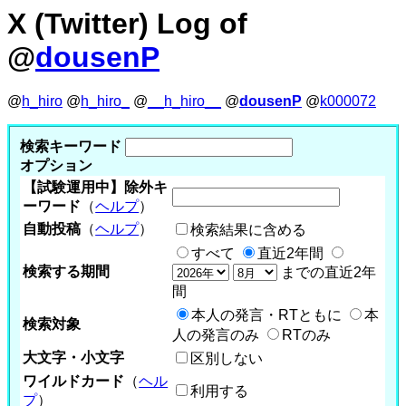
X (Twitter) Log of
@
dousenP
@
h_hiro
@
h_hiro_
@
__h_hiro__
@
dousenP
@
k000072
検索キーワード
オプション
【試験運用中】除外キ
ーワード
（
ヘルプ
）
自動投稿
（
ヘルプ
）
検索結果に含める
すべて
直近2年間
検索する期間
までの直近2年
間
本人の発言・RTともに
本
検索対象
人の発言のみ
RTのみ
大文字・小文字
区別しない
ワイルドカード
（
ヘル
利用する
プ
）