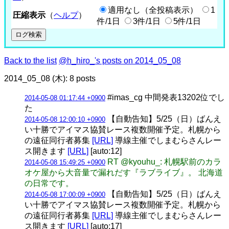
適用なし（全投稿表示）
1
圧縮表示
（
ヘルプ
）
件/1日
3件/1日
5件/1日
Back to the list
@h_hiro_'s posts on 2014_05_08
2014_05_08 (木): 8 posts
#imas_cg 中間発表13202位でし
2014-05-08 01:17:44 +0900
た
【自動告知】5/25（日）ばんえ
2014-05-08 12:00:10 +0900
い十勝でアイマス協賛レース複数開催予定。札幌から
の遠征同行者募集
[URL]
導線主催でしまむらさんレー
ス開きます
[URL]
[auto:12]
RT @kyouhu_: 札幌駅前のカラ
2014-05-08 15:49:25 +0900
オケ屋から大音量で漏れだす『ラブライブ』。 北海道
の日常です。
【自動告知】5/25（日）ばんえ
2014-05-08 17:00:09 +0900
い十勝でアイマス協賛レース複数開催予定。札幌から
の遠征同行者募集
[URL]
導線主催でしまむらさんレー
ス開きます
[URL]
[auto:17]