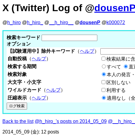
X (Twitter) Log of @
dousen
@
h_hiro
@
h_hiro_
@
__h_hiro__
@
dousenP
@
k000072
検索キーワード
オプション
【試験運用中】除外キーワード
（
ヘルプ
）
自動投稿
（
ヘルプ
）
検索結果に
検索する期間
すべて
直
検索対象
本人の発言・
大文字・小文字
区別しない
ワイルドカード
（
ヘルプ
）
利用する
圧縮表示
（
ヘルプ
）
適用なし（
Back to the list
@h_hiro_'s posts on 2014_05_09
@__h_hiro__
2014_05_09 (金): 12 posts