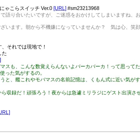
ゃこらスイッチ Ver.0
[URL]
#sm23213968
まで語り合いたいですが、ご迷惑をおかけしてしまいますね、
ございます。朝から不機嫌になっていませんか？ 気は心、笑顔
います、それでは現地で！
した
]
艦これもモバマスも、こんな数覚えらんないよバーカバーカ！って思
使った気がするの。
どっちかというと、艦これやモバマスの名前記憶は、くもん式に近い
i: さて、今から収録だ！頑張ろう！夜からは急遽ミリラジにゲスト
URL]