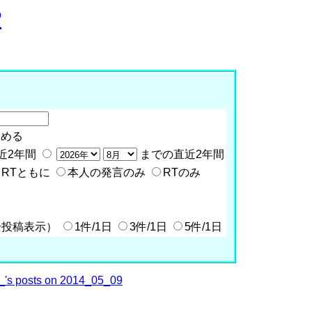
P
含める
近2年間
までの直近2年間
RTともに
本人の発言のみ
RTのみ
全投稿表示）
1件/1日
3件/1日
5件/1日
's posts on 2014_05_09