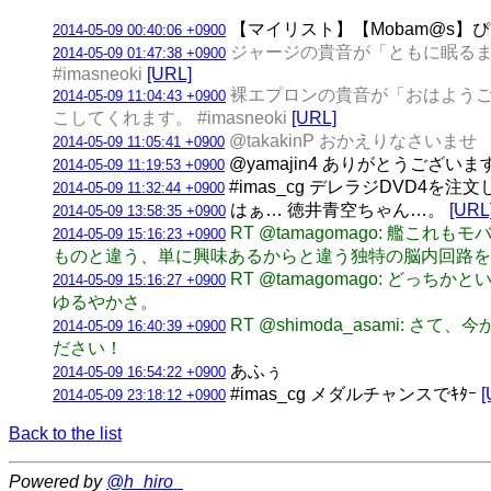
【マイリスト】【Mobam@s】ぴに
2014-05-09 00:40:06 +0900
ジャージの貴音が「ともに眠る
2014-05-09 01:47:38 +0900
#imasneoki
[URL]
裸エプロンの貴音が「おはよう
2014-05-09 11:04:43 +0900
こしてくれます。 #imasneoki
[URL]
@takakinP おかえりなさいませ
2014-05-09 11:05:41 +0900
@yamajin4 ありがとうござ
2014-05-09 11:19:53 +0900
#imas_cg デレラジDVD4を注文
2014-05-09 11:32:44 +0900
はぁ… 徳井青空ちゃん…。
[URL
2014-05-09 13:58:35 +0900
RT @tamagomago: 
2014-05-09 15:16:23 +0900
ものと違う、単に興味あるからと違う独特の脳内回路を
RT @tamagomago: 
2014-05-09 15:16:27 +0900
ゆるやかさ。
RT @shimoda_asam
2014-05-09 16:40:39 +0900
ださい！
あふぅ
2014-05-09 16:54:22 +0900
#imas_cg メダルチャンスでｷﾀｰ
[
2014-05-09 23:18:12 +0900
Back to the list
Powered by
@h_hiro_