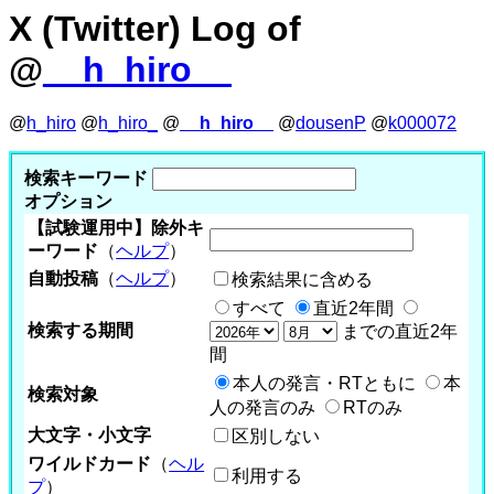
X (Twitter) Log of
@
__h_hiro__
@
h_hiro
@
h_hiro_
@
__h_hiro__
@
dousenP
@
k000072
検索キーワード
オプション
【試験運用中】除外キ
ーワード
（
ヘルプ
）
自動投稿
（
ヘルプ
）
検索結果に含める
すべて
直近2年間
検索する期間
までの直近2年
間
本人の発言・RTともに
本
検索対象
人の発言のみ
RTのみ
大文字・小文字
区別しない
ワイルドカード
（
ヘル
利用する
プ
）