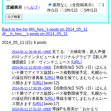
適用なし（全投稿表示）
1
圧縮表示
（
ヘルプ
）
件/1日
3件/1日
5件/1日
Back to the list
@h_hiro_'s posts on 2014_05_11
@__h_hiro__'s posts on 2014_05_11
2014_05_11 (日): 6 posts
見てる: 「大橋彩香」新人声優
2014-05-11 09:08:45 +0900
のロングインタビュー＆オリジナルグラビア【新人声
優図鑑】 | ダ・ヴィンチニュース
[URL]
【自動告知】5/25（日）ばんえ
2014-05-11 12:00:09 +0900
い十勝でアイマス協賛レース複数開催予定。札幌から
の遠征同行者募集
[URL]
導線主催でしまむらさんレー
ス開きます
[URL]
[auto:12]
【自動告知】5/25（日）ばんえ
2014-05-11 17:00:09 +0900
い十勝でアイマス協賛レース複数開催予定。札幌から
の遠征同行者募集
[URL]
導線主催でしまむらさんレー
ス開きます
[URL]
[auto:17]
導線Pを亜美が「おかえり
2014-05-11 17:51:52 +0900