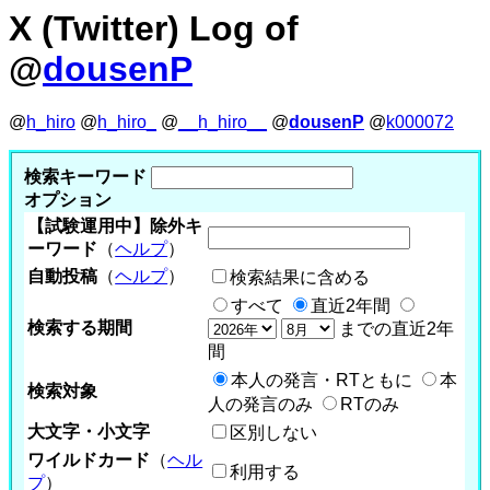
X (Twitter) Log of
@
dousenP
@
h_hiro
@
h_hiro_
@
__h_hiro__
@
dousenP
@
k000072
検索キーワード
オプション
【試験運用中】除外キ
ーワード
（
ヘルプ
）
自動投稿
（
ヘルプ
）
検索結果に含める
すべて
直近2年間
検索する期間
までの直近2年
間
本人の発言・RTともに
本
検索対象
人の発言のみ
RTのみ
大文字・小文字
区別しない
ワイルドカード
（
ヘル
利用する
プ
）