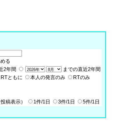
含める
近2年間
までの直近2年間
RTともに
本人の発言のみ
RTのみ
全投稿表示）
1件/1日
3件/1日
5件/1日