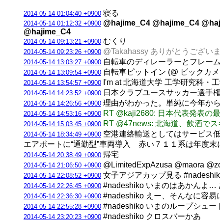
寝る
2014-05-14 01:04:40 +0900
@hajime_C4 @hajime_C4 @haj
2014-05-14 01:12:32 +0900
@hajime_C4
むくり
2014-05-14 09:13:21 +0900
@Takahassy ありがとうご
2014-05-14 09:23:26 +0900
自転車のディレーラーとフレーム
2014-05-14 13:03:27 +0900
自転車ピットイン (@ ビックカメラ 札幌
2014-05-14 13:09:54 +0900
I'm at 北海道大学 工学研究科・
2014-05-14 13:54:57 +0900
日本クラブユースサッカー選手権
2014-05-14 14:23:52 +0900
理由がわかった。単純に今年から全
2014-05-14 14:26:56 +0900
RT @kaji2680: 日本
2014-05-14 14:53:16 +0900
RT @47news: 北海道、飲
2014-05-14 15:03:45 +0900
空港連絡輸送としてはサービス低
2014-05-14 18:34:49 +0900
エアポートに“通勤型”車両導入 赤い７１１系は年度末に
帰宅
2014-05-14 20:38:49 +0900
@LimitedExpAzusa @mao
2014-05-14 21:06:50 +0900
女子アジアカップ見る #nadeshik
2014-05-14 22:08:52 +0900
#nadeshiko いまのはあかん
2014-05-14 22:26:45 +0900
#nadeshiko えー、そんなに
2014-05-14 22:36:30 +0900
#nadeshiko いまのループシュ
2014-05-14 22:55:28 +0900
#nadeshiko クロスバーかあ
2014-05-14 23:20:23 +0900