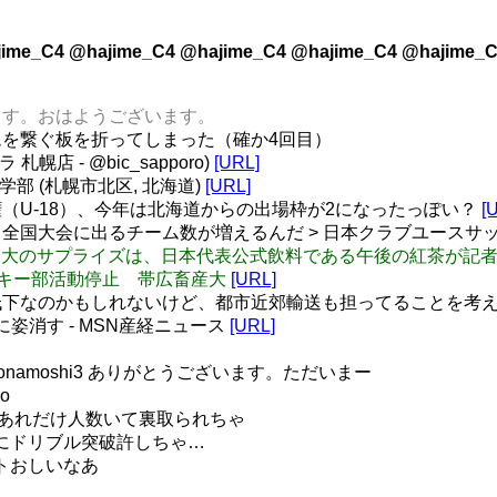
ime_C4 @hajime_C4 @hajime_C4 @hajime_C4 @hajime_C
ざいます。おはようございます。
を繋ぐ板を折ってしまった（確か4回目）
店 - @bic_sapporo)
[URL]
工学部 (札幌市北区, 北海道)
[URL]
（U-18）、今年は北海道からの出場枠が2になったっぽい？
[
国大会に出るチーム数が増えるんだ > 日本クラブユースサッ
代表発表の最大のサプライズは、日本代表公式飲料である午後の紅茶が
酒でスキー部活動停止 帯広畜産大
[URL]
下なのかもしれないけど、都市近郊輸送も担ってることを考える
姿消す - MSN産経ニュース
[URL]
ra @zonamoshi3 ありがとうございます。ただいまー
o
よ… あれだけ人数いて裏取られちゃ
容易にドリブル突破許しちゃ…
ートおしいなあ