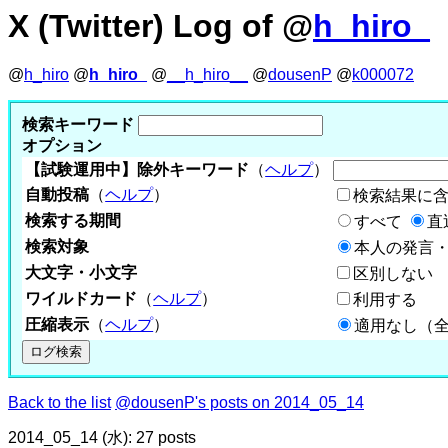
X (Twitter) Log of @
h_hiro_
@
h_hiro
@
h_hiro_
@
__h_hiro__
@
dousenP
@
k000072
検索キーワード
オプション
【試験運用中】除外キーワード
（
ヘルプ
）
自動投稿
（
ヘルプ
）
検索結果に
検索する期間
すべて
直
検索対象
本人の発言・
大文字・小文字
区別しない
ワイルドカード
（
ヘルプ
）
利用する
圧縮表示
（
ヘルプ
）
適用なし（
Back to the list
@dousenP's posts on 2014_05_14
2014_05_14 (水): 27 posts