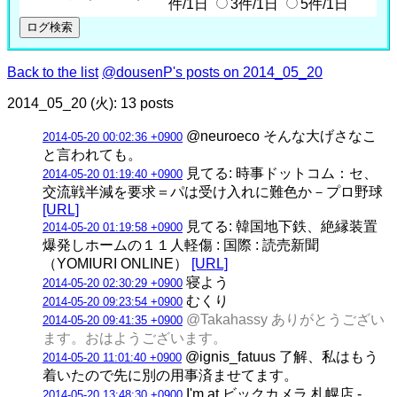
件/1日
3件/1日
5件/1日
Back to the list
@dousenP's posts on 2014_05_20
2014_05_20 (火): 13 posts
@neuroeco そんな大げさなこ
2014-05-20 00:02:36 +0900
と言われても。
見てる: 時事ドットコム：セ、
2014-05-20 01:19:40 +0900
交流戦半減を要求＝パは受け入れに難色か－プロ野球
[URL]
見てる: 韓国地下鉄、絶縁装置
2014-05-20 01:19:58 +0900
爆発しホームの１１人軽傷 : 国際 : 読売新聞
（YOMIURI ONLINE）
[URL]
寝よう
2014-05-20 02:30:29 +0900
むくり
2014-05-20 09:23:54 +0900
@Takahassy ありがとうござい
2014-05-20 09:41:35 +0900
ます。おはようございます。
@ignis_fatuus 了解、私はもう
2014-05-20 11:01:40 +0900
着いたので先に別の用事済ませてます。
I'm at ビックカメラ 札幌店 -
2014-05-20 13:48:30 +0900