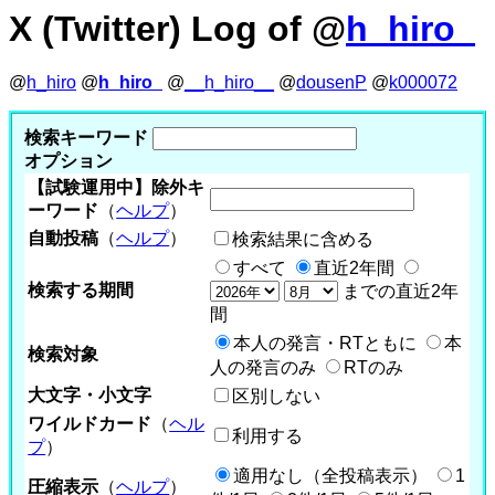
X (Twitter) Log of @
h_hiro_
@
h_hiro
@
h_hiro_
@
__h_hiro__
@
dousenP
@
k000072
検索キーワード
オプション
【試験運用中】除外キ
ーワード
（
ヘルプ
）
自動投稿
（
ヘルプ
）
検索結果に含める
すべて
直近2年間
検索する期間
までの直近2年
間
本人の発言・RTともに
本
検索対象
人の発言のみ
RTのみ
大文字・小文字
区別しない
ワイルドカード
（
ヘル
利用する
プ
）
適用なし（全投稿表示）
1
圧縮表示
（
ヘルプ
）