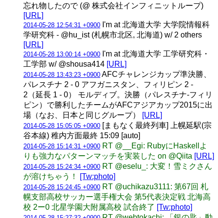
忘れ物したので (@ 株式会社インフィニットループ)
[URL]
I'm at 北海道大学 大学院情報科
2014-05-28 12:54:31 +0900
学研究科 - @hu_ist (札幌市北区, 北海道) w/ 2 others
[URL]
I'm at 北海道大学 工学研究科・
2014-05-28 13:00:14 +0900
工学部 w/ @shousa414
[URL]
AFCチャレンジカップ準決勝、
2014-05-28 13:43:23 +0900
パレスチナ 2 - 0 アフガニスタン、フィリピン 2 -
2（延長 1 - 0） モルディブ。決勝（パレスチナ-フィリ
ピン）で勝利したチームがAFCアジアカップ2015に出
場（なお、日本と同じグループ）
[URL]
[まもなく最終列車] 上幌延駅(宗
2014-05-28 15:05:05 +0900
谷本線) 稚内方面最終 15:09 [auto]
RT @__Egi: RubyにHaskellよ
2014-05-28 15:14:31 +0900
りも強力なパターンマッチを実装した on @Qiita
[URL]
RT @eselu_: 大変！雪ミクさん
2014-05-28 15:24:34 +0900
が溶けちゃう！
[Tw:photo]
RT @uchikazu3111: 第67回 札
2014-05-28 15:24:45 +0900
幌支部高校サッカー選手権大会 第5代表決定戦 北海高
校 2ー0 北星学園大附属高校 試合終了
[Tw:photo]
RT @webtokachi: 「銀の匙」動
2014-05-28 15:27:32 +0900