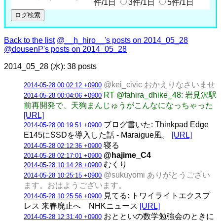
件/1日
3件/1日
5件/1日
Back to the list
@__h_hiro__'s posts on 2014_05_28
@dousenP's posts on 2014_05_28
2014_05_28 (水): 38 posts
@kei_civic おかえりなさいませ
2014-05-28 00:02:12 +0900
RT @fahira_dhike_48: 岩見沢駅
2014-05-28 00:04:06 +0900
前再開発で、天狗まんじゅうがこんなになっちゃった
[URL]
ブログ書いた: Thinkpad Edge
2014-05-28 00:19:51 +0900
E145にSSDを導入した話 - Maraigue風。
[URL]
寝る
2014-05-28 02:12:36 +0900
@hajime_C4
2014-05-28 02:17:01 +0900
むくり
2014-05-28 10:14:28 +0900
@sukuyomi ありがとうござい
2014-05-28 10:25:15 +0900
ます。おはようございます。
見てる: トワイライトエクスプ
2014-05-28 10:25:56 +0900
レス 来春廃止へ NHKニュース
[URL]
おとといの数学勉強会のときに
2014-05-28 12:31:40 +0900