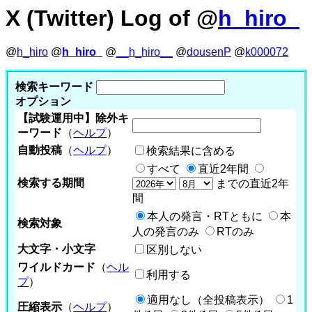
X (Twitter) Log of @
h_hiro_
@
h_hiro
@
h_hiro_
@
__h_hiro__
@
dousenP
@
k000072
検索キーワード
オプション
【試験運用中】除外キ
ーワード
（
ヘルプ
）
自動投稿
（
ヘルプ
）
検索結果に含める
すべて
直近2年間
検索する期間
までの直近2年
間
本人の発言・RTともに
本
検索対象
人の発言のみ
RTのみ
大文字・小文字
区別しない
ワイルドカード
（
ヘル
利用する
プ
）
適用なし（全投稿表示）
1
圧縮表示
（
ヘルプ
）