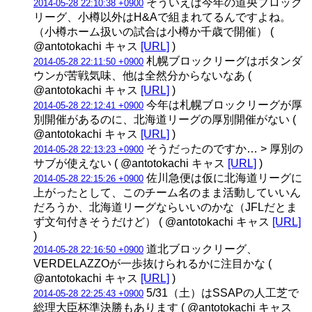
そういえば今年の道央ブロック
2014-05-28 22:10:38 +0900
リーグ、小樽以外はH&Aで組まれてるんですよね。
（小樽ホーム扱いの試合は小樽か千歳で開催） (
@antotokachi キャス
[URL]
)
札幌ブロックリーグはボタンダ
2014-05-28 22:11:50 +0900
ウンが苦戦気味、他は全然分からないなあ (
@antotokachi キャス
[URL]
)
今年は札幌ブロックリーグが厚
2014-05-28 22:12:41 +0900
別開催があるのに、北海道リーグの厚別開催がない (
@antotokachi キャス
[URL]
)
そうだったのですか… > 厚別の
2014-05-28 22:13:23 +0900
サブが使えない ( @antotokachi キャス
[URL]
)
佐川急便は仮に北海道リーグに
2014-05-28 22:15:26 +0900
上がったとして、このチーム名のまま活動していいん
だろうか、北海道リーグならいいのかな（JFLだとま
ず文句付きそうだけど） ( @antotokachi キャス
[URL]
)
道北ブロックリーグ、
2014-05-28 22:16:50 +0900
VERDELAZZOが一歩抜けられるかに注目かな (
@antotokachi キャス
[URL]
)
5/31（土）はSSAPの人工芝で
2014-05-28 22:25:43 +0900
総理大臣杯準決勝もあります ( @antotokachi キャス