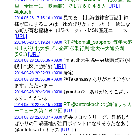
員 全国一に 映画館別で１万６０４８人
[URL]
#tokachi
見てる: 【北海道神宮百話】神
2014-05-28 17:15:16 +0900
様が口にするコメは「ゆめぴりか」だった！ 絵にな
る町が育む稲穂＋（1/2ページ） - MSN産経ニュース
[URL]
RT @bemall_sapporo: 毎年大盛
2014-05-28 17:19:24 +0900
り上がり 北大祭プレ企画 仮装行列 北大〜大通公園
(5/31)
[URL]
I'm at 北大生協中央店購買部 (札
2014-05-28 18:55:35 +0900
幌市北区, 北海道)
[URL]
帰宅
2014-05-28 20:32:33 +0900
@Takahassy ありがとうござい
2014-05-28 20:36:38 +0900
ます。ただいまー
@moha721 ありがとうござい
2014-05-28 20:45:09 +0900
ます。ただいまー
RT @antotokachi: 北海道サッカ
2014-05-28 22:05:15 +0900
ーニュース第１６２回
[URL]
道央ブロックリーグ、昇格した
2014-05-28 22:09:07 +0900
ばかりの千歳基地が注目ポイントになりそうだなあ (
@antotokachi キャス
[URL]
)