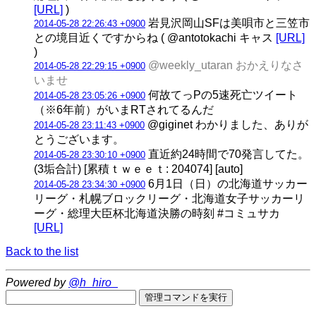
[URL]
)
岩見沢岡山SFは美唄市と三笠市
2014-05-28 22:26:43 +0900
との境目近くですからね ( @antotokachi キャス
[URL]
)
@weekly_utaran おかえりなさ
2014-05-28 22:29:15 +0900
いませ
何故てっPの5速死亡ツイート
2014-05-28 23:05:26 +0900
（※6年前）がいまRTされてるんだ
@giginet わかりました、ありが
2014-05-28 23:11:43 +0900
とうございます。
直近約24時間で70発言してた。
2014-05-28 23:30:10 +0900
(3垢合計) [累積ｔｗｅｅｔ: 204074] [auto]
6月1日（日）の北海道サッカー
2014-05-28 23:34:30 +0900
リーグ・札幌ブロックリーグ・北海道女子サッカーリ
ーグ・総理大臣杯北海道決勝の時刻 #コミュサカ
[URL]
Back to the list
Powered by
@h_hiro_