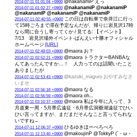
@nakanamiP えっ
2014-07-11 01:01:04 +0900
@nakanamiP @nakanamiP
2014-07-11 01:02:27 +0900
@nakanamiP @nakanamiP @nakanamiP
この日は自転車で奈井江に行っ
2014-07-11 02:40:55 +0900
て15時ごろまで滞在予定なんだが、帰りに岩見沢17時
なら間に合うし寄ってくか / 見てる: 【イベント】
7/13 岩見沢場外イベント-ばんえい十勝オフィシャル
ホームページ
[URL]
@maora お？
2014-07-11 02:49:03 +0900
@maora トラクターBANBAな
2014-07-11 02:52:21 +0900
んてあったんですか…！ 人力ってのは話聞いたこと
ありましたが
@kazuki_maguro おやすみなさ
2014-07-11 02:53:43 +0900
いませ
@maora なる
2014-07-11 02:56:18 +0900
@maora oh...
2014-07-11 02:56:59 +0900
@maora 私は今年に入って、3
2014-07-11 03:10:37 +0900
月道東一周・5月帯広遠征・6月帯広洞爺湖遠征でひい
ひい言ってますが、まだまだそんなこと言ってられな
いですね←
ひるゆきほーぺろぺろ
2014-07-11 12:06:37 +0900
@makoujinP @TokkyP (´・ω・
2014-07-11 12:13:40 +0900