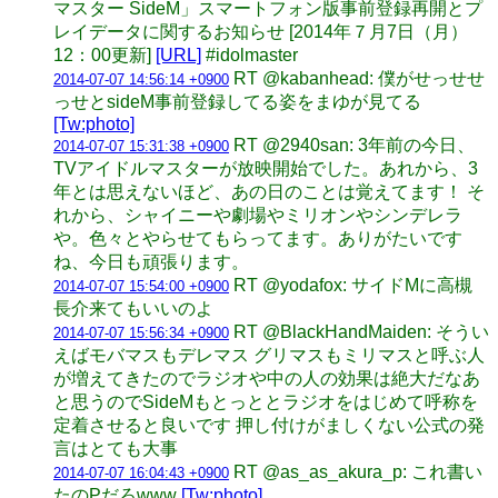
マスター SideM」スマートフォン版事前登録再開とプ
レイデータに関するお知らせ [2014年７月7日（月）
12：00更新]
[URL]
#idolmaster
RT @kabanhead: 僕がせっせせ
2014-07-07 14:56:14 +0900
っせとsideM事前登録してる姿をまゆが見てる
[Tw:photo]
RT @2940san: 3年前の今日、
2014-07-07 15:31:38 +0900
TVアイドルマスターが放映開始でした。あれから、3
年とは思えないほど、あの日のことは覚えてます！ そ
れから、シャイニーや劇場やミリオンやシンデレラ
や。色々とやらせてもらってます。ありがたいです
ね、今日も頑張ります。
RT @yodafox: サイドMに高槻
2014-07-07 15:54:00 +0900
長介来てもいいのよ
RT @BlackHandMaiden: そうい
2014-07-07 15:56:34 +0900
えばモバマスもデレマス グリマスもミリマスと呼ぶ人
が増えてきたのでラジオや中の人の効果は絶大だなあ
と思うのでSideMもとっととラジオをはじめて呼称を
定着させると良いです 押し付けがましくない公式の発
言はとても大事
RT @as_as_akura_p: これ書い
2014-07-07 16:04:43 +0900
たのPだろwww
[Tw:photo]