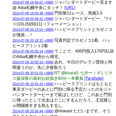
ジャパンダートダービー見ます
2014-07-09 19:59:02 +0900
@ Aiba札幌中央にタッチ！
[URL]
門別第11レース、馬複2-3
2014-07-09 19:59:38 +0900
ジャパンダートダービー、ワイ
2014-07-09 20:09:31 +0900
ド(10)-(5)(9)(11)（フォーメーション）
ハッピースプリントとカゼノコ
2014-07-09 20:13:53 +0900
が僅差…！
写真判定でカゼノコ1着、ハッ
2014-07-09 20:18:32 +0900
ピースプリント2着
てことで、400円投入170円払戻
2014-07-09 20:50:14 +0900
のAiba札幌中央から帰宅。
あれ、今日のデレラジ普段と時
2014-07-09 20:50:33 +0900
間違うのか。先に夕食取ろう
RT @kirara0: 七夕ー！ #ミリマ
2014-07-09 20:51:02 +0900
ス版深夜の真剣お絵描き60分一本勝負
[Tw:photo]
ハッピースプリントはもともと
2014-07-09 20:55:43 +0900
東京ダービーのあとに門別に帰る予定だったのをジャ
パンダートダービーまで延ばしたけど、このあと門別
に帰ったとして次走はどこにするんだろう。王冠賞じ
ゃ間隔狭すぎる気もするし
@moeani ただいまです。そう
2014-07-09 20:56:44 +0900