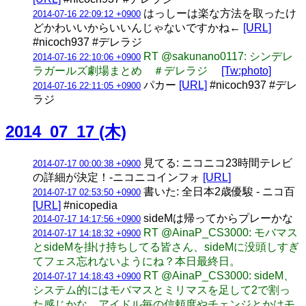
はっしーは楽な方法を取ったけ
2014-07-16 22:09:12 +0900
どかわいいからいいんじゃないですかね←
[URL]
#nicoch937 #デレラジ
RT @sakunano0117: シンデレ
2014-07-16 22:10:06 +0900
ラガールズ劇場まとめ ＃デレラジ
[Tw:photo]
パカー
[URL]
#nicoch937 #デレ
2014-07-16 22:11:05 +0900
ラジ
2014_07_17 (木)
見てる: ニコニコ23時間テレビ
2014-07-17 00:00:38 +0900
の詳細が決定！‐ニコニコインフォ
[URL]
書いた: 全日本2歳優駿 - ニコ百
2014-07-17 02:53:50 +0900
[URL]
#nicopedia
sideMは帰ってからプレーかな
2014-07-17 14:17:56 +0900
RT @AinaP_CS3000: モバマス
2014-07-17 14:18:32 +0900
とsideMを掛け持ちしてる皆さん、sideMに没頭しすぎ
てフェス忘れないようにね？本日最終日。
RT @AinaP_CS3000: sideM、
2014-07-17 14:18:43 +0900
システム的にはモバマスとミリマスを足して2で割っ
た感じかな。アイドル毎の信頼度やチェンジとかはモ