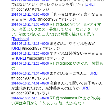
ではない"というディレクションを受けた」
[URL]
#nicoch937 #デレラジ
「真っ赤はすみぺ」言うなｗｗ
2014-07-16 21:40:59 +0900
ｗｗｗｗ
[URL]
#nicoch937 #デレラジ
RT @takakinP: ツール×アイマ
2014-07-16 21:41:35 +0900
ス。今回はリクエスト募集してだりーなとナターリ
ア。初めて描いた二人だけど可愛く描けたと思う
[Tw:photo]
まきのん、やさぐれを否定
2014-07-16 21:42:18 +0900
[URL]
#nicoch937 #デレラジ
てさぐれは関係ないｗｗｗｗｗ
2014-07-16 21:42:20 +0900
ｗ
[URL]
#nicoch937 #デレラジ
RT @gigilog: やさぐれ！牧野も
2014-07-16 21:42:28 +0900
の
まきのん＆へごちん…
[URL]
2014-07-16 21:43:34 +0900
#nicoch937 #デレラジ
高森さんって聞いて藍子ちゃん
2014-07-16 21:44:01 +0900
が連想されたけど、奈津美さんのほうか
[URL]
#nicoch937 #デレラジ
RT @mobamasuP: まゆPの笑
2014-07-16 21:44:18 +0900
い声は今日から「うふふ♪」統一だからな！