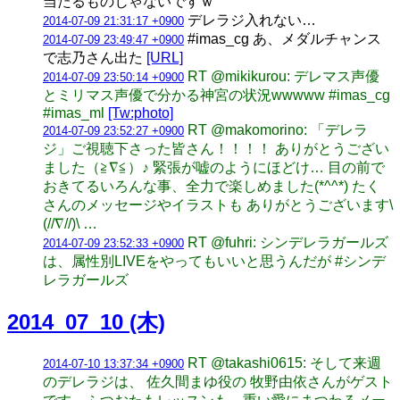
当たるものじゃないですｗ
デレラジ入れない…
2014-07-09 21:31:17 +0900
#imas_cg あ、メダルチャンス
2014-07-09 23:49:47 +0900
で志乃さん出た
[URL]
RT @mikikurou: デレマス声優
2014-07-09 23:50:14 +0900
とミリマス声優で分かる神宮の状況wwwww #imas_cg
#imas_ml
[Tw:photo]
RT @makomorino: 「デレラ
2014-07-09 23:52:27 +0900
ジ」ご視聴下さった皆さん！！！！ ありがとうござい
ました（≧∇≦）♪ 緊張が嘘のようにほどけ… 目の前で
おきてるいろんな事、全力で楽しめました(*^^*) たく
さんのメッセージやイラストも ありがとうございます\
(//∇//)\ …
RT @fuhri: シンデレラガールズ
2014-07-09 23:52:33 +0900
は、属性別LIVEをやってもいいと思うんだが #シンデ
レラガールズ
2014_07_10 (木)
RT @takashi0615: そして来週
2014-07-10 13:37:34 +0900
のデレラジは、 佐久間まゆ役の 牧野由依さんがゲスト