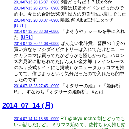
3着どっちだ！？10か3か
2014-07-13 20:15:37 +0900
3着は10番オイドンだったので
2014-07-13 20:20:46 +0900
的中。今日の合計は500円投入の670円払い戻しでした
離脱 @ Aiba江別にタッチ！
2014-07-13 20:33:07 +0900
[URL]
「よそうや」シールを手に入れ
2014-07-13 20:33:08 +0900
た!
[URL]
ばんえい北斗賞、普段の自分の
2014-07-13 20:44:08 +0900
買い方ならフジダイビクトリーは入れてたけどニュー
タカラコマは買ってたかどうかも怪しかった。ハロン
ズ岩見沢に貼られてたばんえい金太郎（メインレース
のみ；公式サイトにも掲載）がニュータカラコマを推
してて、信じようという気分だったので入れたら的中
したのです
「オタサーの姫」＋「姫解析
2014-07-13 23:27:45 +0900
P」、すなわち「オタサーの姫解析」 #とは
2014_07_14 (月)
RT @bkyuuocha: 割とどうでも
2014-07-14 14:13:56 +0900
いい話しだけど。 ミリマス始めて、佐竹ちゃん推し始