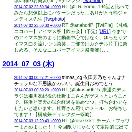
凛の梅のお蕎麦('ω'*) #デレラジ
[Tw:photo]
RT @ILR_Rimu: 194話と比べて
2014-07-02 22:39:34 +0900
みたら想像以上にパターンだった…ありがとう熊ジャ
スティス先生
[Tw:photo]
RT @anahoriP: [TwiPla] 【札幌
2014-07-02 23:59:30 +0900
ニコバー】アイマス祭【飲み会】(予定)
[URL]
今まで
のアイマス祭のように動画中心ではなく、ゆったりア
イマス曲を流しつつ談笑、二部ではカクテル片手に楽
しめる、そんなニコバーアイマス祭開催し…
2014_07_03 (木)
#imas_cg 依田芳乃ちゃんはナ
2014-07-03 00:27:21 +0900
チュラルな不思議かわいい。誕生日おめでとう
RT @takashi0615: 来週のデレ
2014-07-03 00:39:20 +0900
ラジは姫川友紀役の杜野まこさんがゲストということ
で、横浜と楽天の試合経過を眺めつつ、打ち合わせを
したいと思います。杜野さん宛てのメール、お待ちし
てます！【構成兼ディレクター篠崎】
RT @rosi7ksk1: チーム・フラワ
2014-07-03 12:20:43 +0900
ーまとめました！！ 今回限りじゃなくて定期的に出て