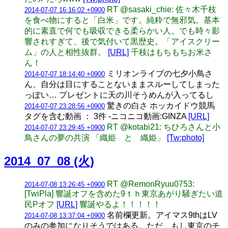
RT @sasaki_chie: 佐々木千枝
2014-07-07 16:16:02 +0900
を食べ物にすると「白米」です。純粋で無邪気。基本
的に素直で何でも吸収できる柔らかい人。でも時々影
響されすぎて、後で気付いて黒歴史。「アイスクリー
ム」の人と相性抜群。
[URL]
千枝はもちもちお米さ
ん！
ミリオンライブの七夕小鳥さ
2014-07-07 18:14:40 +0900
ん、自分は目にすることないままスルーしてしまった
っぽい… プレゼントに天の川そうめんが入ってるし
驚きの白さ ホッカイドウ競馬
2014-07-07 23:28:56 +0900
タグを含む動画 ： 3件 -ニコニコ動画:GINZA
[URL]
RT @kotabi21: ちひろさんと小
2014-07-07 23:29:45 +0900
鳥さんの夢の共演 「織姫 と 織姫」
[Tw:photo]
2014_07_08 (火)
RT @RemonRyuu0753:
2014-07-08 13:26:45 +0900
[TwiPla] 響誕オフを含めた9ｔｈ東京あがり騒ぎたい道
民Pオフ
[URL]
響誕やるよ！！！！！
名前欄更新。アイマス9thはLV
2014-07-08 13:37:04 +0900
のみの参加になりそうではある。ただ、もし東京のチ