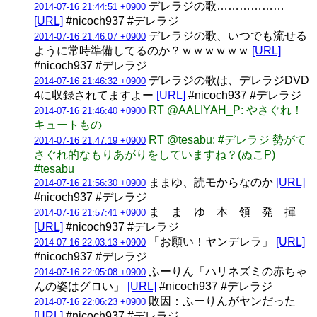
デレラジの歌………………
2014-07-16 21:44:51 +0900
[URL]
#nicoch937 #デレラジ
デレラジの歌、いつでも流せる
2014-07-16 21:46:07 +0900
ように常時準備してるのか？ｗｗｗｗｗｗ
[URL]
#nicoch937 #デレラジ
デレラジの歌は、デレラジDVD
2014-07-16 21:46:32 +0900
4に収録されてますよー
[URL]
#nicoch937 #デレラジ
RT @AALIYAH_P: やさぐれ！
2014-07-16 21:46:40 +0900
キュートもの
RT @tesabu: #デレラジ 勢がて
2014-07-16 21:47:19 +0900
さぐれ的なもりあがりをしていますね？(ぬこP)
#tesabu
ままゆ、読モからなのか
[URL]
2014-07-16 21:56:30 +0900
#nicoch937 #デレラジ
ま ま ゆ 本 領 発 揮
2014-07-16 21:57:41 +0900
[URL]
#nicoch937 #デレラジ
「お願い！ヤンデレラ」
[URL]
2014-07-16 22:03:13 +0900
#nicoch937 #デレラジ
ふーりん「ハリネズミの赤ちゃ
2014-07-16 22:05:08 +0900
んの姿はグロい」
[URL]
#nicoch937 #デレラジ
敗因：ふーりんがヤンだった
2014-07-16 22:06:23 +0900
[URL]
#nicoch937 #デレラジ