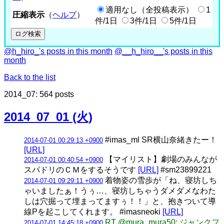
適用なし（全投稿表示）
1
圧縮表示
（
ヘルプ
）
件/1日
3件/1日
5件/1日
@h_hiro_'s posts in this month
@__h_hiro__'s posts in this
month
Back to the list
2014_07: 564 posts
2014_07_01 (火)
#imas_ml SR横山奈緒きたー！
2014-07-01 00:29:13 +0900
[URL]
【マイリスト】劇場のみんなが
2014-07-01 00:40:54 +0900
スパドリのＣＭをするそうです
[URL]
#sm23899221
着物姿の雪歩が「ね、寝坊しち
2014-07-01 09:29:11 +0900
ゃいましたぁ！うぅ…、寝坊しちゃうダメダメなわた
しは穴掘って埋まってますぅ！！」と、抱きついて導
線Pを起こしてくれます。 #imasneoki
[URL]
RT @mura_mura50: ジャンクフ
2014-07-01 14:45:18 +0900