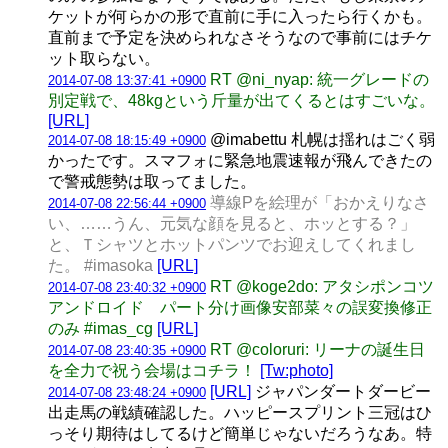
ケットが何らかの形で直前に手に入ったら行くかも。
直前まで予定を決められなさそうなので事前にはチケ
ット取らない。
RT @ni_nyap: 統一グレードの
2014-07-08 13:37:41 +0900
別定戦で、48kgという斤量が出てくるとはすごいな。
[URL]
@imabettu 札幌は揺れはごく弱
2014-07-08 18:15:49 +0900
かったです。スマフォに緊急地震速報が飛んできたの
で警戒態勢は取ってました。
導線Pを絵理が「おかえりなさ
2014-07-08 22:56:44 +0900
い、……うん、元気な顔を見ると、ホッとする？」
と、Ｔシャツとホットパンツでお迎えしてくれまし
た。 #imasoka
[URL]
RT @koge2do: アタシポンコツ
2014-07-08 23:40:32 +0900
アンドロイド パート分け画像安部菜々の誤変換修正
のみ #imas_cg
[URL]
RT @coloruri: リーナの誕生日
2014-07-08 23:40:35 +0900
を全力で祝う会場はコチラ！
[Tw:photo]
[URL]
ジャパンダートダービー
2014-07-08 23:48:24 +0900
出走馬の戦績確認した。ハッピースプリント三冠はひ
っそり期待はしてるけど簡単じゃないだろうなあ。特