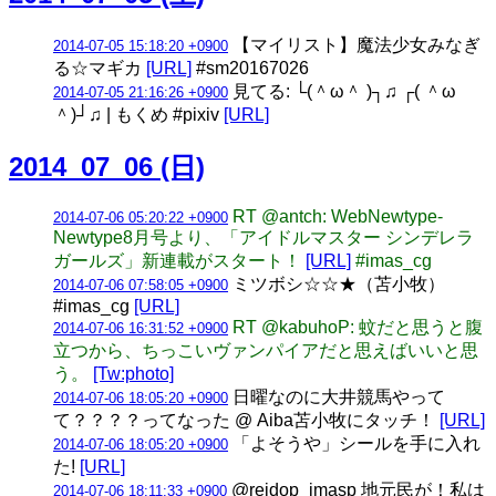
【マイリスト】魔法少女みなぎ
2014-07-05 15:18:20 +0900
る☆マギカ
[URL]
#sm20167026
見てる: └(＾ω＾ )┐♫ ┌( ＾ω
2014-07-05 21:16:26 +0900
＾)┘♫ | もくめ #pixiv
[URL]
2014_07_06 (日)
RT @antch: WebNewtype-
2014-07-06 05:20:22 +0900
Newtype8月号より、「アイドルマスター シンデレラ
ガールズ」新連載がスタート！
[URL]
#imas_cg
ミツボシ☆☆★（苫小牧）
2014-07-06 07:58:05 +0900
#imas_cg
[URL]
RT @kabuhoP: 蚊だと思うと腹
2014-07-06 16:31:52 +0900
立つから、ちっこいヴァンパイアだと思えばいいと思
う。
[Tw:photo]
日曜なのに大井競馬やって
2014-07-06 18:05:20 +0900
て？？？？ってなった @ Aiba苫小牧にタッチ！
[URL]
「よそうや」シールを手に入れ
2014-07-06 18:05:20 +0900
た!
[URL]
@reidop_imasp 地元民が！私は
2014-07-06 18:11:33 +0900