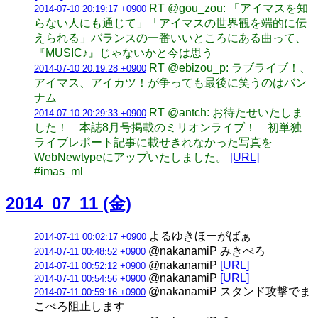
RT @gou_zou: 「アイマスを知
2014-07-10 20:19:17 +0900
らない人にも通じて」「アイマスの世界観を端的に伝
えられる」バランスの一番いいところにある曲って、
『MUSIC♪』じゃないかと今は思う
RT @ebizou_p: ラブライブ！、
2014-07-10 20:19:28 +0900
アイマス、アイカツ！が争っても最後に笑うのはバン
ナム
RT @antch: お待たせいたしま
2014-07-10 20:29:33 +0900
した！ 本誌8月号掲載のミリオンライブ！ 初単独
ライブレポート記事に載せきれなかった写真を
WebNewtypeにアップいたしました。
[URL]
#imas_ml
2014_07_11 (金)
よるゆきほーがばぁ
2014-07-11 00:02:17 +0900
@nakanamiP みきぺろ
2014-07-11 00:48:52 +0900
@nakanamiP
[URL]
2014-07-11 00:52:12 +0900
@nakanamiP
[URL]
2014-07-11 00:54:56 +0900
@nakanamiP スタンド攻撃でま
2014-07-11 00:59:16 +0900
こぺろ阻止します