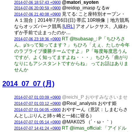
@matori_syoten
2014-07-06 18:57:43 +0900
@reidop_imasp なるw
2014-07-06 20:00:59 +0900
見てる: こと座特別オープン・
2014-07-06 21:40:08 +0900
Ａ１混合｜2014年7月6日(日) 帯広 10R映像｜地方競馬
ならオッズパーク競馬
[URL]
アオノレクサス、入線わ
ずか手前で止まったのか…
RT @tsubasap_: P「ちひろさ
2014-07-06 23:18:36 +0900
ん、μ'sって知ってます？」 ちひろ「えぇ、たしか今年
のラブライブ優勝チームですよ」 P「毎度毎度思うん
ですが、よく知ってますよね・・・」 ちひろ「曲がり
なりにもアシスタントですからね」 ってお話はありま
せんか
2014_07_07 (月)
@reichi_P おやすみなさいませ
2014-07-07 01:03:09 +0900
@Real_analysis おやす姫
2014-07-07 01:03:12 +0900
おやすーん（意訳：しまむらさ
2014-07-07 01:04:05 +0900
んとしぶりんと姉ヶ崎と一緒に寝る）
@MAK025 （´・ω・｀）
2014-07-07 01:05:14 +0900
RT @imas_official: 「アイドル
2014-07-07 14:41:24 +0900