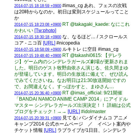
#imas_cg あれ、フェスの次戦
2014-07-15 18:18:59 +0900
は20時からなのか。初日は変則スケジュールってこと
か
RT @takagaki_kaede: なにこれ
2014-07-15 18:23:08 +0900
かわいい
[Tw:photo]
な、なるほど… / スクロールス
2014-07-15 18:30:18 +0900
コア - ニコ百
[URL]
#nicopedia
ルキトレ に空目 #imas_cg
2014-07-15 18:58:09 +0900
RT @takashi0615: 【デレラ
2014-07-15 19:48:40 +0900
ジ】ゲーム内のシンデレラガールズ劇場が更新されま
した。明日のゲスト牧野由依さん演じる、佐久間まゆ
が登場しています。明日の生放送に備えて、ぜひ読ん
でみてくださいね。なお明日は21:30放送開始ですの
で、お間違えなく。すっぽかすと、まゆさん…
RT @imas_official: 9/21開催
2014-07-15 20:36:40 +0900
「BANDAI NAMCO ANIME CAMP 2014」にアイドル
マスター シンデレラガールズ出演決定！！ 詳細は公式
ブログをチェック！→→
[URL]
#idolmaster
見てる: バンダイナムコ アニメ
2014-07-15 20:39:31 +0900
キャンプ2014 公式ホームページ ／ イベント案内や
チケット情報
[URL]
ラブライブが1日目、シンデレラ