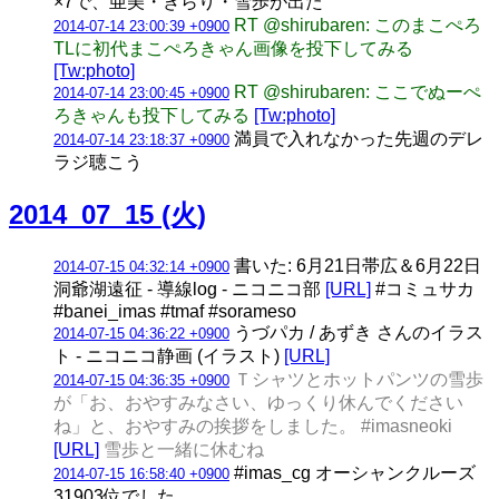
×7で、亜美・きらり・雪歩が出た
RT @shirubaren: このまこぺろ
2014-07-14 23:00:39 +0900
TLに初代まこぺろきゃん画像を投下してみる
[Tw:photo]
RT @shirubaren: ここでぬーぺ
2014-07-14 23:00:45 +0900
ろきゃんも投下してみる
[Tw:photo]
満員で入れなかった先週のデレ
2014-07-14 23:18:37 +0900
ラジ聴こう
2014_07_15 (火)
書いた: 6月21日帯広＆6月22日
2014-07-15 04:32:14 +0900
洞爺湖遠征 - 導線log - ニコニコ部
[URL]
#コミュサカ
#banei_imas #tmaf #sorameso
うづパカ / あずき さんのイラス
2014-07-15 04:36:22 +0900
ト - ニコニコ静画 (イラスト)
[URL]
Ｔシャツとホットパンツの雪歩
2014-07-15 04:36:35 +0900
が「お、おやすみなさい、ゆっくり休んでください
ね」と、おやすみの挨拶をしました。 #imasneoki
[URL]
雪歩と一緒に休むね
#imas_cg オーシャンクルーズ
2014-07-15 16:58:40 +0900
31903位でした