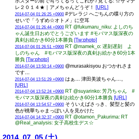
ポスターの前で写ってるってこれか / 見てる: ☆サマデ
レ２０１４★｜アメちゃんどうぞ！
[URL]
#デレラジ へごちんの喋り方の
2014-07-04 01:26:25 +0900
せいで「うずめ☆オトメ」に空耳
RT @fukumaru_niku: よしのち
2014-07-04 01:26:44 +0900
ゃん誕生日おめでとうございます #モバマス版深夜の
真剣お絵かき60分1本勝負
[Tw:photo]
RT @mamek_o: 遅刻遅刻 よ
2014-07-04 01:26:51 +0900
しのちゃん #モバマス版深夜の真剣お絵かき60分1本
勝負
[Tw:photo]
@murasakisyou おつかれさま
2014-07-04 13:50:14 +0900
です…
はぁ… 津田美波ちゃん…。
2014-07-04 13:51:29 +0900
[URL]
RT @suyarinko: 芳乃ちゃん #
2014-07-04 13:52:24 +0900
モバマス版深夜の真剣お絵かき60分1本勝負
[URL]
そういえばさっき、髪型と髪の
2014-07-04 13:54:57 +0900
色が桃華ちゃまっぽい人を見かけた
RT @otamon_Pakurima: RT
2014-07-04 14:32:37 +0900
@Real_analysis: 女子高校生デス☆
2014_07_05 (土)