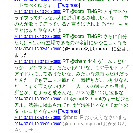
ード食べるゆきまこ
[Tw:photo]
RT @dora_TMGR: アイマスの
2014-07-01 15:10:20 +0900
ライブって知らない人に説明するの難しいよな……中
の人が歌って踊っていると言えばそれまでだが、キャ
ラとはまた別なんだよ
RT @dora_TMGR: さらに自分
2014-07-01 15:10:23 +0900
たちはPという立場であるのが余計にややこしくなる
@Enihco やよいpero に空目し
2014-07-01 15:32:45 +0900
ました
RT @chami444: ゲーム…とい
2014-07-01 16:02:03 +0900
うか、アケマスは、ただかわいいな、この子をトップ
アイドルにしてあげたいな、みたいな気持ちだけだっ
たんだ。でもアニマス観たら、気持ちがこっち側なん
だ。うまく言えないけど、一人一人の過去とか目指す
所とか、ちょっと被るんだ。バスで思い出し泣きな…
RT @doriP8: Coolのキービジュ
2014-07-01 18:39:20 +0900
アル。渋谷に掲出されてたけど渋谷じゃなくて新宿の
タワレコじゃないの
[Tw:photo]
@fanta_P おかえりなさいませ
2014-07-01 18:59:47 +0900
@europeanspread おかえりな
2014-07-01 19:00:00 +0900
さいませ