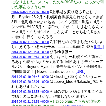
になりました。スフィアだのA-RISEだの、どっかで聞
いた事あるようなｗ
#上半期を振り返る Pとして 1
2014-07-02 02:29:07 +0900
月：Elysian26 2月：札幌舞台挨拶見られなくてぐぎぎ
3月：北海道のやよい地名コンプ（根室・釧路） 4月：
シンデレラLV 5月：μ@Fes、メガゴ、しまむらさんレ
ース 6月：ミリオンLV、ころあず、とかちむらKさん
に会いに行く、なんるる
7月2日なので来ました / 久しぶ
2014-07-02 11:55:43 +0900
りに見てる: つるぺた千早 - ニコニコ動画:GINZA
[URL]
ひるゆきほー
2014-07-02 12:01:31 +0900
え、はっしー札幌イベの前日こ
2014-07-02 19:02:47 +0900
ろあず札幌イベなのか / 見てる: 田所あずさデビューア
ルバム「Beyond Myself!」発売記念イベント全国各地
で開催決定！ | News | Lantis web site
[URL]
@kikuchi_765 なんという…ｗ
2014-07-02 19:26:46 +0900
@above_blue @kikuchi_765 そ
2014-07-02 20:02:01 +0900
れもありましたか…
今日のデレラジはリアルタイム
2014-07-02 20:12:53 +0900
で聴くのは見送りかな。作業しないとまずい
RT @coloruri: こちらが渋谷の
2014-07-02 21:28:53 +0900