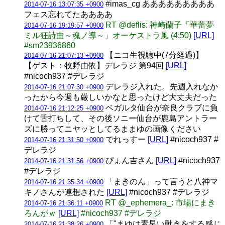
#imas_cg あああああああああ
2014-07-16 13:07:35 +0900
フェス忘れてたああああ
RT @deflis: 神崎蘭子「華蕾夢
2014-07-16 19:19:57 +0900
ミル狂詩曲～魂ノ導～」オーケストラ風 (4:50)
[URL]
#sm23936860
【ニコ生視聴中(7分経過)】
2014-07-16 21:07:13 +0900
【ゲスト：牧野由依】デレラジ 第94回
[URL]
#nicoch937 #デレラジ
デレラジ入れた。先週入れなか
2014-07-16 21:07:30 +0900
ったから今週も厳しいかなと思ったけど大丈夫だった
ベガルタ仙台が奈良クラブに負
2014-07-16 21:12:25 +0900
けて舌打ちして、その後ソニー仙台が鹿島アントラー
ズに勝ってニヤッとしてるままゆの画像ください
でれっすー
[URL]
#nicoch937 #
2014-07-16 21:31:50 +0900
デレラジ
ぴょん吉さん
[URL]
#nicoch937
2014-07-16 21:31:56 +0900
#デレラジ
「まきのん」って言うと八神マ
2014-07-16 21:35:34 +0900
キノさんが連想された
[URL]
#nicoch937 #デレラジ
RT @_ephemera_: 市場にまき
2014-07-16 21:36:11 +0900
ろんがｗ
[URL]
#nicoch937 #デレラジ
「"まゆは素早い動きをする感じ
2014-07-16 21:38:26 +0900