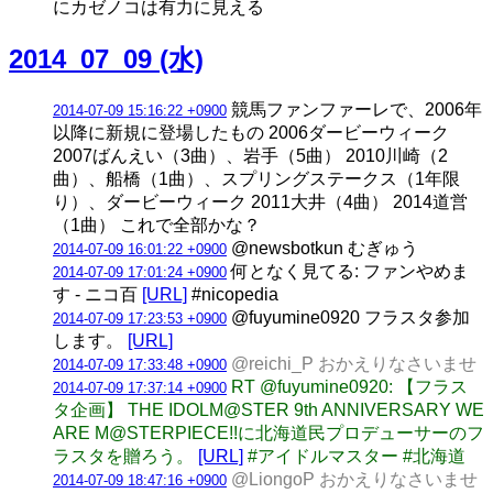
にカゼノコは有力に見える
2014_07_09 (水)
競馬ファンファーレで、2006年
2014-07-09 15:16:22 +0900
以降に新規に登場したもの 2006ダービーウィーク
2007ばんえい（3曲）、岩手（5曲） 2010川崎（2
曲）、船橋（1曲）、スプリングステークス（1年限
り）、ダービーウィーク 2011大井（4曲） 2014道営
（1曲） これで全部かな？
@newsbotkun むぎゅう
2014-07-09 16:01:22 +0900
何となく見てる: ファンやめま
2014-07-09 17:01:24 +0900
す - ニコ百
[URL]
#nicopedia
@fuyumine0920 フラスタ参加
2014-07-09 17:23:53 +0900
します。
[URL]
@reichi_P おかえりなさいませ
2014-07-09 17:33:48 +0900
RT @fuyumine0920: 【フラス
2014-07-09 17:37:14 +0900
タ企画】 THE IDOLM@STER 9th ANNIVERSARY WE
ARE M@STERPIECE!!に北海道民プロデューサーのフ
ラスタを贈ろう。
[URL]
#アイドルマスター #北海道
@LiongoP おかえりなさいませ
2014-07-09 18:47:16 +0900