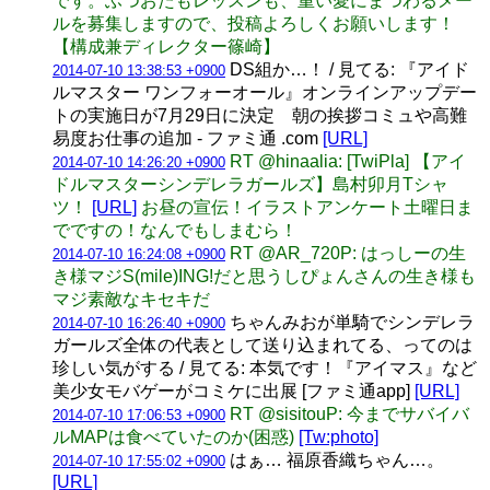
です。ふつおたもレッスンも、重い愛にまつわるメー
ルを募集しますので、投稿よろしくお願いします！
【構成兼ディレクター篠崎】
DS組か…！ / 見てる: 『アイド
2014-07-10 13:38:53 +0900
ルマスター ワンフォーオール』オンラインアップデー
トの実施日が7月29日に決定 朝の挨拶コミュや高難
易度お仕事の追加 - ファミ通 .com
[URL]
RT @hinaalia: [TwiPla] 【アイ
2014-07-10 14:26:20 +0900
ドルマスターシンデレラガールズ】島村卯月Tシャ
ツ！
[URL]
お昼の宣伝！イラストアンケート土曜日ま
でですの！なんでもしまむら！
RT @AR_720P: はっしーの生
2014-07-10 16:24:08 +0900
き様マジS(mile)ING!だと思うしぴょんさんの生き様も
マジ素敵なキセキだ
ちゃんみおが単騎でシンデレラ
2014-07-10 16:26:40 +0900
ガールズ全体の代表として送り込まれてる、ってのは
珍しい気がする / 見てる: 本気です！『アイマス』など
美少女モバゲーがコミケに出展 [ファミ通app]
[URL]
RT @sisitouP: 今までサバイバ
2014-07-10 17:06:53 +0900
ルMAPは食べていたのか(困惑)
[Tw:photo]
はぁ… 福原香織ちゃん…。
2014-07-10 17:55:02 +0900
[URL]