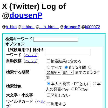
X (Twitter) Log of
@
dousenP
@
h_hiro
@
h_hiro_
@
__h_hiro__
@
dousenP
@
k000072
検索キーワード
オプション
【試験運用中】除外キ
ーワード
（
ヘルプ
）
自動投稿
（
ヘルプ
）
検索結果に含める
すべて
直近2年間
検索する期間
までの直近2年
間
本人の発言・RTともに
本
検索対象
人の発言のみ
RTのみ
大文字・小文字
区別しない
ワイルドカード
（
ヘル
利用する
プ
）