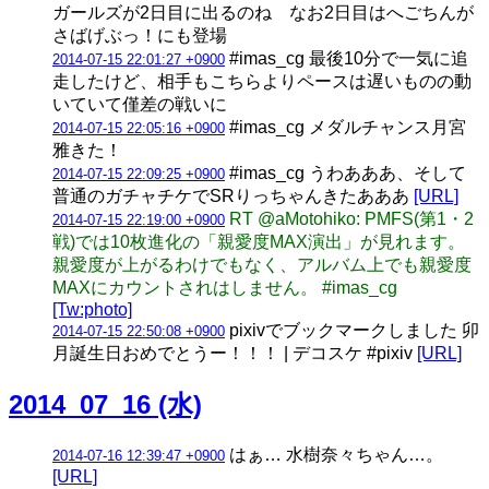
ガールズが2日目に出るのね なお2日目はへごちんが
さばげぶっ！にも登場
#imas_cg 最後10分で一気に追
2014-07-15 22:01:27 +0900
走したけど、相手もこちらよりペースは遅いものの動
いていて僅差の戦いに
#imas_cg メダルチャンス月宮
2014-07-15 22:05:16 +0900
雅きた！
#imas_cg うわあああ、そして
2014-07-15 22:09:25 +0900
普通のガチャチケでSRりっちゃんきたあああ
[URL]
RT @aMotohiko: PMFS(第1・2
2014-07-15 22:19:00 +0900
戦)では10枚進化の「親愛度MAX演出」が見れます。
親愛度が上がるわけでもなく、アルバム上でも親愛度
MAXにカウントされはしません。 #imas_cg
[Tw:photo]
pixivでブックマークしました 卯
2014-07-15 22:50:08 +0900
月誕生日おめでとうー！！！ | デコスケ #pixiv
[URL]
2014_07_16 (水)
はぁ… 水樹奈々ちゃん…。
2014-07-16 12:39:47 +0900
[URL]