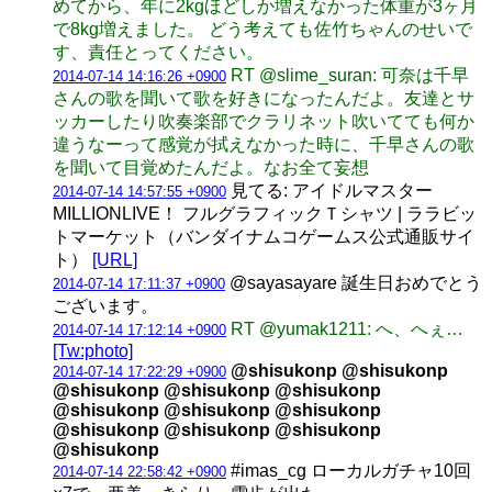
めてから、年に2kgほどしか増えなかった体重が3ヶ月
で8kg増えました。 どう考えても佐竹ちゃんのせいで
す、責任とってください。
RT @slime_suran: 可奈は千早
2014-07-14 14:16:26 +0900
さんの歌を聞いて歌を好きになったんだよ。友達とサ
ッカーしたり吹奏楽部でクラリネット吹いてても何か
違うなーって感覚が拭えなかった時に、千早さんの歌
を聞いて目覚めたんだよ。なお全て妄想
見てる: アイドルマスター
2014-07-14 14:57:55 +0900
MILLIONLIVE！ フルグラフィックＴシャツ | ララビッ
トマーケット（バンダイナムコゲームス公式通販サイ
ト）
[URL]
@sayasayare 誕生日おめでとう
2014-07-14 17:11:37 +0900
ございます。
RT @yumak1211: へ、へぇ…
2014-07-14 17:12:14 +0900
[Tw:photo]
@shisukonp @shisukonp
2014-07-14 17:22:29 +0900
@shisukonp @shisukonp @shisukonp
@shisukonp @shisukonp @shisukonp
@shisukonp @shisukonp @shisukonp
@shisukonp
#imas_cg ローカルガチャ10回
2014-07-14 22:58:42 +0900