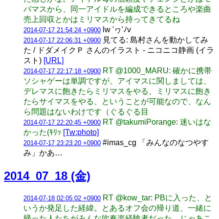
バマスから、同一アイドルを編成できるところや楽曲
売上回収とかはミリマスから持ってきてるね
lw 'ヮ'ﾉv
2014-07-17 21:54:24 +0900
見てる: 島村さんを動かしてみ
2014-07-17 22:06:31 +0900
た / ドダメイクＰ さんのイラスト - ニコニコ静画 (イラ
スト)
[URL]
RT @1000_MARU: 確かに携帯
2014-07-17 22:17:18 +0900
ソシャゲーは単調ですが、アイマスに関しましては、
デレマスに飽きたらミリマスをやる、ミリマスに飽き
たらサイマスをやる、ということが可能なので、なん
ら問題はないわけです（ぐるぐる目
RT @takumiPorange: 迷いはな
2014-07-17 22:20:45 +0900
かった(ｷﾘｯ
[Tw:photo]
#imas_cg 「みんなのなつやす
2014-07-17 23:23:20 +0900
み」かあ…
2014_07_18 (金)
RT @kow_tar: PBに入った、と
2014-07-18 02:05:02 +0900
いうか発足した経緯。とあるオフ会の帰り道、一緒に
帰った人たちがみんな吹奏楽経験者だった。じゃあこ