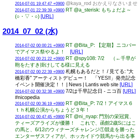
@kaya_rod おかえりなさいませ
2014-07-01 19:47:47 +0900
RT @a_sterisk: もちょだよ～
2014-07-01 22:39:39 +0900
(○・▽・○)
[URL]
2014_07_02 (水)
RT @Bita_P: 【定期】ニコバー
2014-07-02 00:00:21 +0900
でアイマス祭やるよ！
[URL]
RT @spy108: 7/2 （←千早が
2014-07-02 00:21:22 +0900
鞄をたすき掛けしてる様に見える
札幌もあるだと！ / 見てる: “大
2014-07-02 00:22:39 +0900
橋彩香” アーティストデビュー！ 「YES!!」発売記念
イベント開催決定！！ | News | Lantis web site
[URL]
7/2は千早記念日 - ニコ百
[URL]
2014-07-02 00:32:38 +0900
#nicopedia
RT @Bita_P: 7/2！アイマス６
2014-07-02 00:36:19 +0900
ｔｈ札幌公演からちょうど３年！
RT @ni_nyap: 門別の栄冠賞、
2014-07-02 00:47:45 +0900
ティーズアライズが優勝！ これで、函館2歳Sにはこ
の馬と、6/12のウィナーズチャレンジ①競走を勝った
エンターザスフィアが、ホッカイドウ競馬から出る事