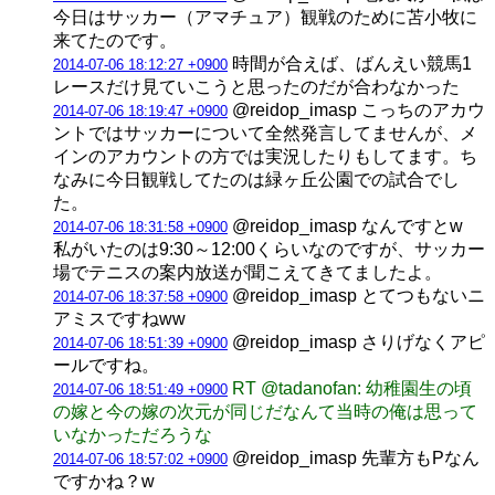
今日はサッカー（アマチュア）観戦のために苫小牧に
来てたのです。
時間が合えば、ばんえい競馬1
2014-07-06 18:12:27 +0900
レースだけ見ていこうと思ったのだが合わなかった
@reidop_imasp こっちのアカウ
2014-07-06 18:19:47 +0900
ントではサッカーについて全然発言してませんが、メ
インのアカウントの方では実況したりもしてます。ち
なみに今日観戦してたのは緑ヶ丘公園での試合でし
た。
@reidop_imasp なんですとw
2014-07-06 18:31:58 +0900
私がいたのは9:30～12:00くらいなのですが、サッカー
場でテニスの案内放送が聞こえてきてましたよ。
@reidop_imasp とてつもないニ
2014-07-06 18:37:58 +0900
アミスですねww
@reidop_imasp さりげなくアピ
2014-07-06 18:51:39 +0900
ールですね。
RT @tadanofan: 幼稚園生の頃
2014-07-06 18:51:49 +0900
の嫁と今の嫁の次元が同じだなんて当時の俺は思って
いなかっただろうな
@reidop_imasp 先輩方もPなん
2014-07-06 18:57:02 +0900
ですかね？w