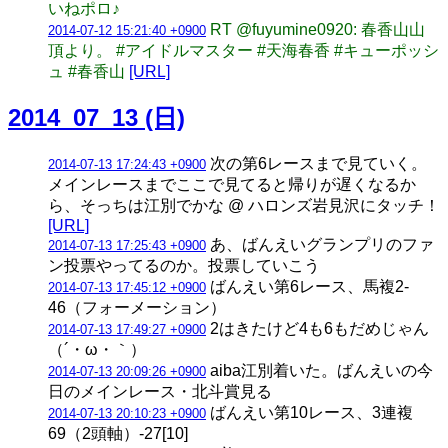
いねポロ♪
RT @fuyumine0920: 春香山山
2014-07-12 15:21:40 +0900
頂より。 #アイドルマスター #天海春香 #キューポッシ
ュ #春香山
[URL]
2014_07_13 (日)
次の第6レースまで見ていく。
2014-07-13 17:24:43 +0900
メインレースまでここで見てると帰りが遅くなるか
ら、そっちは江別でかな @ ハロンズ岩見沢にタッチ！
[URL]
あ、ばんえいグランプリのファ
2014-07-13 17:25:43 +0900
ン投票やってるのか。投票していこう
ばんえい第6レース、馬複2-
2014-07-13 17:45:12 +0900
46（フォーメーション）
2はきたけど4も6もだめじゃん
2014-07-13 17:49:27 +0900
（´・ω・｀）
aiba江別着いた。ばんえいの今
2014-07-13 20:09:26 +0900
日のメインレース・北斗賞見る
ばんえい第10レース、3連複
2014-07-13 20:10:23 +0900
69（2頭軸）-27[10]