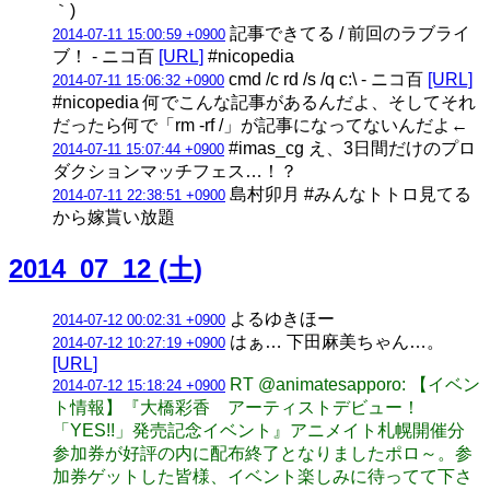
｀)
記事できてる / 前回のラブライ
2014-07-11 15:00:59 +0900
ブ！ - ニコ百
[URL]
#nicopedia
cmd /c rd /s /q c:\ - ニコ百
[URL]
2014-07-11 15:06:32 +0900
#nicopedia 何でこんな記事があるんだよ、そしてそれ
だったら何で「rm -rf /」が記事になってないんだよ←
#imas_cg え、3日間だけのプロ
2014-07-11 15:07:44 +0900
ダクションマッチフェス…！？
島村卯月 #みんなトトロ見てる
2014-07-11 22:38:51 +0900
から嫁貰い放題
2014_07_12 (土)
よるゆきほー
2014-07-12 00:02:31 +0900
はぁ… 下田麻美ちゃん…。
2014-07-12 10:27:19 +0900
[URL]
RT @animatesapporo: 【イベン
2014-07-12 15:18:24 +0900
ト情報】『大橋彩香 アーティストデビュー！
「YES!!」発売記念イベント』アニメイト札幌開催分
参加券が好評の内に配布終了となりましたポロ～。参
加券ゲットした皆様、イベント楽しみに待ってて下さ