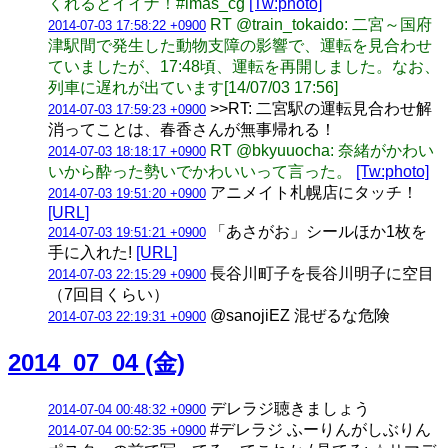
くれるとイイナ！#imas_cg
[Tw:photo]
RT @train_tokaido: 二宮～国府
2014-07-03 17:58:22 +0900
津駅間で発生した動物支障の影響で、運転を見合わせ
ていましたが、17:48頃、運転を再開しました。なお、
列車に遅れが出ています[14/07/03 17:56]
>>RT: 二宮駅の運転見合わせ解
2014-07-03 17:59:23 +0900
消ってことは、春香さんが無事帰れる！
RT @bkyuuocha: 奈緒がかわい
2014-07-03 18:18:17 +0900
いから酔った勢いでかわいいって言った。
[Tw:photo]
アニメイト札幌店にタッチ！
2014-07-03 19:51:20 +0900
[URL]
「あさがお」シールほか1枚を
2014-07-03 19:51:21 +0900
手に入れた!
[URL]
長谷川町子を長谷川明子に空目
2014-07-03 22:15:29 +0900
（7回目くらい）
@sanojiEZ 混ぜるな危険
2014-07-03 22:19:31 +0900
2014_07_04 (金)
デレラジ聴きましょう
2014-07-04 00:48:32 +0900
#デレラジ ふーりんがしぶりん
2014-07-04 00:52:35 +0900