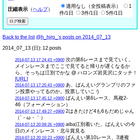
適用なし（全投稿表示）
1
圧縮表示
（
ヘルプ
）
件/1日
3件/1日
5件/1日
Back to the list
@h_hiro_'s posts on 2014_07_13
2014_07_13 (日): 12 posts
次の第6レースまで見ていく。
2014-07-13 17:24:43 +0900
メインレースまでここで見てると帰りが遅くなるか
ら、そっちは江別でかな @ ハロンズ岩見沢にタッチ！
[URL]
あ、ばんえいグランプリのファ
2014-07-13 17:25:43 +0900
ン投票やってるのか。投票していこう
ばんえい第6レース、馬複2-
2014-07-13 17:45:12 +0900
46（フォーメーション）
2はきたけど4も6もだめじゃん
2014-07-13 17:49:27 +0900
（´・ω・｀）
aiba江別着いた。ばんえいの今
2014-07-13 20:09:26 +0900
日のメインレース・北斗賞見る
ばんえい第10レース、3連複
2014-07-13 20:10:23 +0900