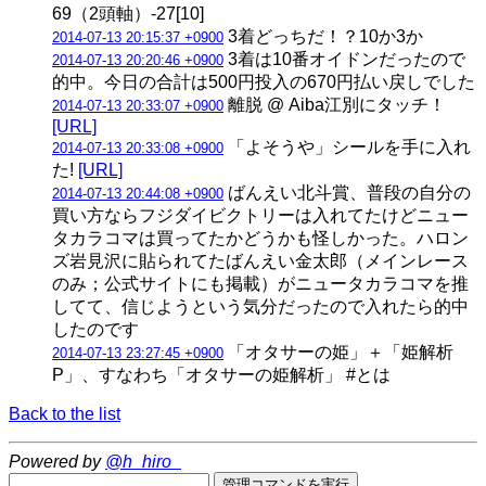
69（2頭軸）-27[10]
3着どっちだ！？10か3か
2014-07-13 20:15:37 +0900
3着は10番オイドンだったので
2014-07-13 20:20:46 +0900
的中。今日の合計は500円投入の670円払い戻しでした
離脱 @ Aiba江別にタッチ！
2014-07-13 20:33:07 +0900
[URL]
「よそうや」シールを手に入れ
2014-07-13 20:33:08 +0900
た!
[URL]
ばんえい北斗賞、普段の自分の
2014-07-13 20:44:08 +0900
買い方ならフジダイビクトリーは入れてたけどニュー
タカラコマは買ってたかどうかも怪しかった。ハロン
ズ岩見沢に貼られてたばんえい金太郎（メインレース
のみ；公式サイトにも掲載）がニュータカラコマを推
してて、信じようという気分だったので入れたら的中
したのです
「オタサーの姫」＋「姫解析
2014-07-13 23:27:45 +0900
P」、すなわち「オタサーの姫解析」 #とは
Back to the list
Powered by
@h_hiro_