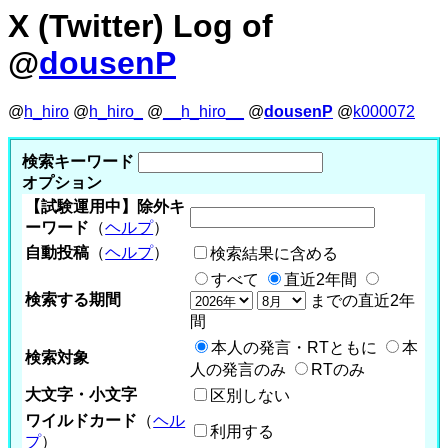
X (Twitter) Log of
@
dousenP
@
h_hiro
@
h_hiro_
@
__h_hiro__
@
dousenP
@
k000072
検索キーワード
オプション
【試験運用中】除外キ
ーワード
（
ヘルプ
）
自動投稿
（
ヘルプ
）
検索結果に含める
すべて
直近2年間
検索する期間
までの直近2年
間
本人の発言・RTともに
本
検索対象
人の発言のみ
RTのみ
大文字・小文字
区別しない
ワイルドカード
（
ヘル
利用する
プ
）