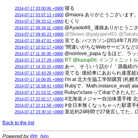
寝る
2014-07-17 03:00:06 +0900
@maora ありがとうございます
2014-07-17 03:07:13 +0900
むくり
2014-07-17 09:33:12 +0900
@Ayaoto69_ 連絡ありがと
2014-07-17 09:34:11 +0900
@5bows @gatyapin401 
2014-07-17 09:45:23 +0900
見てる: ハツカソン(2014年7月20日
2014-07-17 09:47:01 +0900
“間違いがちなWebサービスなどの
2014-07-17 10:52:17 +0900
@nonlove_papa なるほ
2014-07-17 11:30:38 +0900
RT @kazup0n: インフ
2014-07-17 14:27:29 +0900
あー、そういう話か / 「源義経の
2014-07-17 14:33:15 +0900
見てる: 後続車にあおられ速度超過は「
2014-07-17 15:43:29 +0900
I'm at 北大生協工学部購買 (札幌
2014-07-17 16:00:05 +0900
Rubyで、Math.instance_eva
2014-07-17 16:58:41 +0900
Rubyのclassってdupできたんだ…。 / 
2014-07-17 21:53:11 +0900
#北海道メジャー自治体選手権 
2014-07-17 22:02:17 +0900
#全日本無くなっちゃった駅選手
2014-07-17 22:11:58 +0900
直近約24時間で27発言してた。(3垢合計
2014-07-17 23:30:10 +0900
Back to the list
Powered by
@h_hiro_