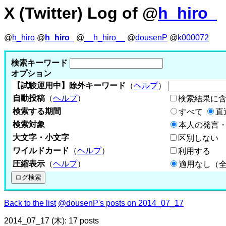
X (Twitter) Log of @
h_hiro_
@
h_hiro
@
h_hiro_
@
__h_hiro__
@
dousenP
@
k000072
検索キーワード
オプション
【試験運用中】除外キーワード
（
ヘルプ
）
自動投稿
（
ヘルプ
）
検索結果に
検索する期間
すべて
直
検索対象
本人の発言・
大文字・小文字
区別しない
ワイルドカード
（
ヘルプ
）
利用する
圧縮表示
（
ヘルプ
）
適用なし（
Back to the list
@dousenP's posts on 2014_07_17
2014_07_17 (木): 17 posts