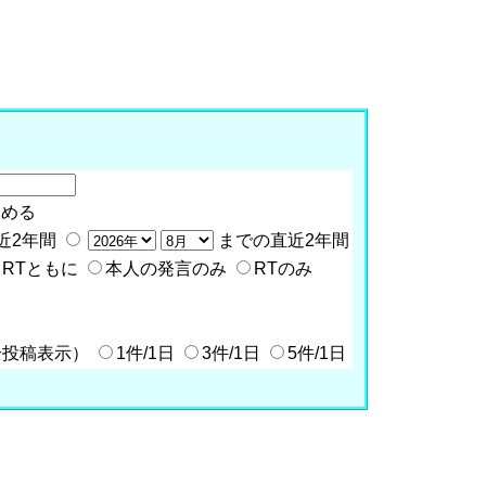
含める
近2年間
までの直近2年間
RTともに
本人の発言のみ
RTのみ
全投稿表示）
1件/1日
3件/1日
5件/1日