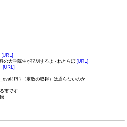
。
[URL]
学科の大学院生が説明するよ - ねとらぼ
[URL]
）
[URL]
nce_eval{ PI } （定数の取得）は通らないのか
れる市です
憶