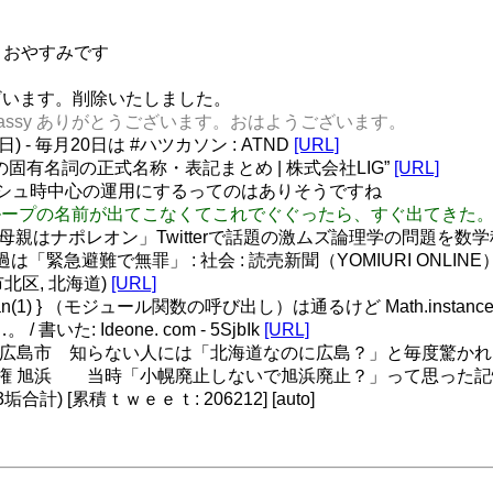
。おやすみです
うございます。削除いたしました。
@Takahassy ありがとうございます。おはようございます。
) - 毎月20日は #ハツカソン : ATND
[URL]
固有名詞の正式名称・表記まとめ | 株式会社LIG”
[URL]
ど、ラッシュ時中心の運用にするってのはありそうですね
ィニットループの名前が出てこなくてこれでぐぐったら、すぐ出てきた
母親はナポレオン」Twitterで話題の激ムズ論理学の問題を数
緊急避難で無罪」 : 社会 : 読売新聞（YOMIURI ONLINE
市北区, 北海道)
[URL]
l{ atan(1) } （モジュール関数の呼び出し）は通るけど Math.insta
書いた: Ideone. com - 5SjbIk
[URL]
北広島市 知らない人には「北海道なのに広島？」と毎度驚か
権 旭浜 当時「小幌廃止しないで旭浜廃止？」って思った記
) [累積ｔｗｅｅｔ: 206212] [auto]