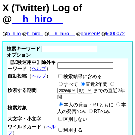
X (Twitter) Log of
@
__h_hiro__
@
h_hiro
@
h_hiro_
@
__h_hiro__
@
dousenP
@
k000072
検索キーワード
オプション
【試験運用中】除外キ
ーワード
（
ヘルプ
）
自動投稿
（
ヘルプ
）
検索結果に含める
すべて
直近2年間
検索する期間
までの直近2年
間
本人の発言・RTともに
本
検索対象
人の発言のみ
RTのみ
大文字・小文字
区別しない
ワイルドカード
（
ヘル
利用する
プ
）