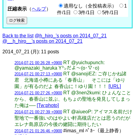
適用なし（全投稿表示）
1
圧縮表示
（
ヘルプ
）
件/1日
3件/1日
5件/1日
Back to the list
@h_hiro_'s posts on 2014_07_21
@__h_hiro__'s posts on 2014_07_21
2014_07_21 (月): 11 posts
RT @yuichupunch:
2014-07-21 00:26:28 +0900
@yamazaki_haruka Y㌧だよ～(o･∇･o)
RT @sanojiEZ: ご存じかね諸
2014-07-21 00:27:13 +0900
君 北海道小樽にある「春香山」 そこには「ゆり
園」が有るのだよ 春香山に！ゆり園！！！
[URL]
RT @3nen2kumi: ひょんなこと
2014-07-21 00:27:26 +0900
から、春香山に並ぶ、もちょの聖地を発見してしまっ
た俺は──
[Tw:photo]
RT @aiueoP: アイマス名前だけ
2014-07-21 00:27:39 +0900
聖地で一番強いのはやよい軒高槻店だとは思うのだが
エレナ島原店の今後の健闘に期待したい
#imas_ml ﾊﾟｶｰ（最上静香）
2014-07-21 01:26:46 +0900