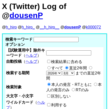
X (Twitter) Log of
@
dousenP
@
h_hiro
@
h_hiro_
@
__h_hiro__
@
dousenP
@
k000072
検索キーワード
オプション
【試験運用中】除外キ
ーワード
（
ヘルプ
）
自動投稿
（
ヘルプ
）
検索結果に含める
すべて
直近2年間
検索する期間
までの直近2年
間
本人の発言・RTともに
本
検索対象
人の発言のみ
RTのみ
大文字・小文字
区別しない
ワイルドカード
（
ヘル
利用する
プ
）