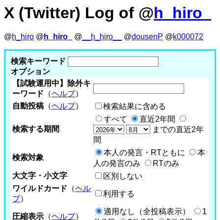
X (Twitter) Log of @
h_hiro_
@
h_hiro
@
h_hiro_
@
__h_hiro__
@
dousenP
@
k000072
検索キーワード
オプション
【試験運用中】除外キ
ーワード
（
ヘルプ
）
自動投稿
（
ヘルプ
）
検索結果に含める
すべて
直近2年間
検索する期間
までの直近2年
間
本人の発言・RTともに
本
検索対象
人の発言のみ
RTのみ
大文字・小文字
区別しない
ワイルドカード
（
ヘル
利用する
プ
）
適用なし（全投稿表示）
1
圧縮表示
（
ヘルプ
）