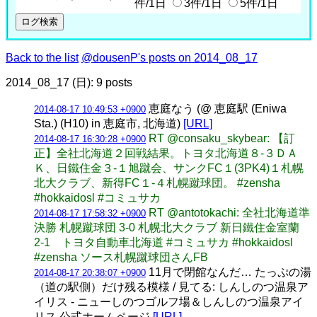
件/1日
3件/1日
5件/1日
Back to the list
@dousenP's posts on 2014_08_17
2014_08_17 (日): 9 posts
恵庭なう (@ 恵庭駅 (Eniwa
2014-08-17 10:49:53 +0900
Sta.) (H10) in 恵庭市, 北海道)
[URL]
RT @consaku_skybear: 【訂
2014-08-17 16:30:28 +0900
正】全社北海道２回戦結果。トヨタ北海道８-３ＤＡ
Ｋ、日鐵住金３-１旭蹴会、サンクFC１(3PK4)１札幌
北大クラブ、新得FC１-４札幌蹴球団。 #zensha
#hokkaidosl #コミュサカ
RT @antotokachi: 全社北海道準
2014-08-17 17:58:32 +0900
決勝 札幌蹴球団 3-0 札幌北大クラブ 新日鐵住金室蘭
2-1 トヨタ自動車北海道 #コミュサカ #hokkaidosl
#zensha ソース札幌蹴球団さんFB
11月で閉館なんだ… たっぷの湯
2014-08-17 20:38:07 +0900
（道の駅側）だけ残る模様 / 見てる: しんしのつ温泉ア
イリス - ニューしのつゴルフ場＆しんしのつ温泉アイ
リス 公式ホームページ
[URL]