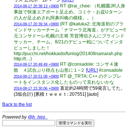
RT @rai_chee: （札幌圏JR人身
2014-08-17 20:38:13 +0900
事故で快速エアポート足止め。コミケ・お盆Uターン
の人が足止めされ阿鼻叫喚の模様。。）
(RT @katuka2: 北海道初のブラ
2014-08-17 20:39:34 +0900
インドサッカーチーム「ナマーラ北海道」がデビュー!!
元コンサドーレ札幌の主将 芳賀博信さんにブラインド
サッカー、チーム、8/21のデビュー戦についてインタ
ビューしました！
http://pucchi.net/hokkaido/funlog/201408namarah.php
http://t…)
RT @consadole: コンサ４連
2014-08-17 20:49:49 +0900
敗 ４試合ぶり得点も山形に１−２
[URL]
#consadole
RT @_TRTA: C++ のテンプレ
2014-08-17 20:51:08 +0900
ートをインスタンス化したものって見れないかな
直近約24時間で59発言してた。
2014-08-17 23:30:06 +0900
(3垢合計) [累積ｔｗｅｅｔ: 207551] [auto]
Back to the list
Powered by
@h_hiro_