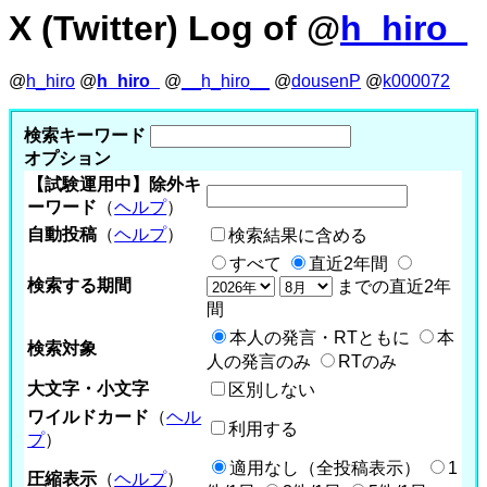
X (Twitter) Log of @
h_hiro_
@
h_hiro
@
h_hiro_
@
__h_hiro__
@
dousenP
@
k000072
検索キーワード
オプション
【試験運用中】除外キ
ーワード
（
ヘルプ
）
自動投稿
（
ヘルプ
）
検索結果に含める
すべて
直近2年間
検索する期間
までの直近2年
間
本人の発言・RTともに
本
検索対象
人の発言のみ
RTのみ
大文字・小文字
区別しない
ワイルドカード
（
ヘル
利用する
プ
）
適用なし（全投稿表示）
1
圧縮表示
（
ヘルプ
）