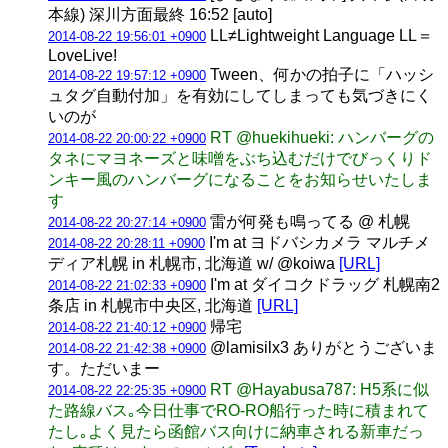
本線) 深川方面最終 16:52 [auto]
LL≠Lightweight Language LL＝
2014-08-22 19:56:01 +0900
LoveLive!
Tween、何かの拍子に「ハッシ
2014-08-22 19:57:12 +0900
ュタグ自動付加」を有効にしてしまっても気づきにく
いのが
RT @huekihueki: ハンバーグの
2014-08-22 20:00:22 +0900
タネにマヨネーズと味噌をぶち込むだけでびっくりド
ンキー風のハンバーグになることをお知らせいたしま
す
雷が何発も鳴ってる @ 札幌
2014-08-22 20:27:14 +0900
I'm at ヨドバシカメラ マルチメ
2014-08-22 20:28:11 +0900
ディア札幌 in 札幌市, 北海道 w/ @koiwa
[URL]
I'm at ダイコクドラッグ 札幌南2
2014-08-22 21:02:33 +0900
条店 in 札幌市中央区, 北海道
[URL]
帰宅
2014-08-22 21:40:12 +0900
@lamisilx3 ありがとうございま
2014-08-22 21:42:38 +0900
す。ただいまー
RT @Hayabusa787: H5系に似
2014-08-22 22:25:35 +0900
た路線バス｡今日仕事でRO-RO船行った時に積まれて
たし｡よく見たら函館バス向けに納車される新車だっ