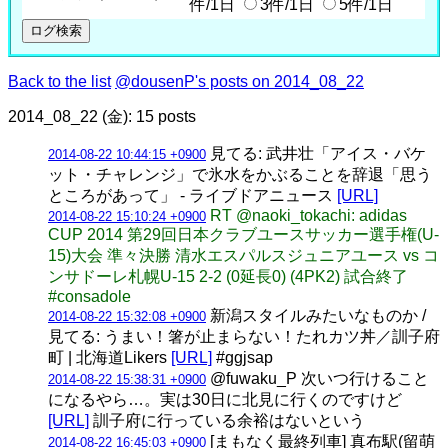
件/1日
3件/1日
5件/1日
Back to the list
@dousenP's posts on 2014_08_22
2014_08_22 (金): 15 posts
見てる: 武井壮「アイス・バケ
2014-08-22 10:44:15 +0900
ット・チャレンジ」で氷水をかぶることを辞退「思う
ところがあって」 - ライブドアニュース
[URL]
RT @naoki_tokachi: adidas
2014-08-22 15:10:24 +0900
CUP 2014 第29回日本クラブユースサッカー選手権(U-
15)大会 準々決勝 清水エスパルスジュニアユース vs コ
ンサドーレ札幌U-15 2-2 (0延長0) (4PK2) 試合終了
#consadole
新潟スタイルみたいなものか /
2014-08-22 15:32:08 +0900
見てる: うまい！箸が止まらない！たれカツ丼／訓子府
町 | 北海道Likers
[URL]
#ggjsap
@fuwaku_P 次いつ行けること
2014-08-22 15:38:31 +0900
になるやら…。実は30日に北見に行くのですけど
[URL]
訓子府に行っている余裕はないという
[まもなく最終列車] 真布駅(留萌
2014-08-22 16:45:03 +0900