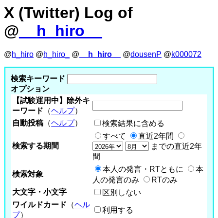
X (Twitter) Log of
@
__h_hiro__
@
h_hiro
@
h_hiro_
@
__h_hiro__
@
dousenP
@
k000072
検索キーワード
オプション
【試験運用中】除外キ
ーワード
（
ヘルプ
）
自動投稿
（
ヘルプ
）
検索結果に含める
すべて
直近2年間
検索する期間
までの直近2年
間
本人の発言・RTともに
本
検索対象
人の発言のみ
RTのみ
大文字・小文字
区別しない
ワイルドカード
（
ヘル
利用する
プ
）