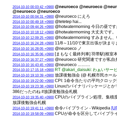
@neuroeco @neuroeco @neur
2014-10-10 00:03:42 +0900
@neuroeco @neuroeco
@neuroeco にえろ
2014-10-10 00:04:31 +0900
@tetetep hai...
2014-10-10 00:49:18 +0900
@hotwatermorning 今日
2014-10-10 09:44:26 +0900
@hotwatermorning 大丈夫です。
2014-10-10 10:18:12 +0900
@hotwatermorning すみ
2014-10-10 12:09:25 +0900
11/8～11/10で東京出張が決ま
2014-10-10 16:24:28 +0900
@neuroeco ノ
2014-10-10 16:28:05 +0900
[まもなく最終列車] 羽帯駅(根室本線) 
2014-10-10 16:35:06 +0900
@neuroeco 研究関連ですが
2014-10-10 16:37:27 +0900
@neuroeco ………
2014-10-10 16:43:45 +0900
RT @akari_daisuki: わ
2014-10-10 17:15:18 +0900
放課後勉強会 (@ 札幌市民ホール 
2014-10-10 19:10:39 +0900
CPI: 1命令当たりの平均クロッ
2014-10-10 19:22:00 +0900
Linuxのバイナリパッケージとか
2014-10-10 19:23:38 +0900
386だったのね #放課後勉強会札幌
CPUのパイプライン処理。集積度
2014-10-10 19:35:40 +0900
放課後勉強会札幌
命令パイプライン - Wikipedia
[U
2014-10-10 19:41:11 +0900
CPUが命令を区分してパイプラ
2014-10-10 19:58:09 +0900