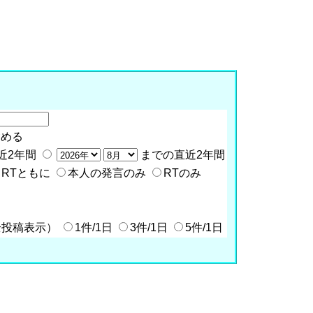
含める
近2年間
までの直近2年間
RTともに
本人の発言のみ
RTのみ
全投稿表示）
1件/1日
3件/1日
5件/1日