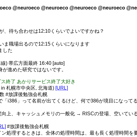
oeco @neuroeco @neuroeco @neuroeco @neuroeco @ne
の昼ですが、待ち合わせは12:10くらいでよいですかね？
ません、いま職場出るので12:15くらいになります
りました
帯広方面最終 16:40 [auto]
私自身が進めた研究ではないです。
ぁいサービス終了 あかりサービス終了大好き
in 札幌市中央区, 北海道)
[URL]
ク数 #放課後勉強会札幌
で「i386」って名前が出てくるけど、何で386が境目になってる
向上、キャッシュメモリの一般化 → RISCの登場、空いている
RL]
#放課後勉強会札幌
イン処理するときは、全体の処理時間は、最も長く処理時間を要