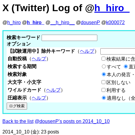
X (Twitter) Log of @
h_hiro_
@
h_hiro
@
h_hiro_
@
__h_hiro__
@
dousenP
@
k000072
検索キーワード
オプション
【試験運用中】除外キーワード
（
ヘルプ
）
自動投稿
（
ヘルプ
）
検索結果に
検索する期間
すべて
直
検索対象
本人の発言・
大文字・小文字
区別しない
ワイルドカード
（
ヘルプ
）
利用する
圧縮表示
（
ヘルプ
）
適用なし（
Back to the list
@dousenP's posts on 2014_10_10
2014_10_10 (金): 23 posts