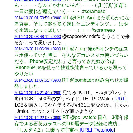
ん・・・・なんてかわいいんだ・・・(´Д` )(´Д` )(´Д` )
一日の疲れが癒えていく・・・ #sorameso
RT @LSP_Airi: また明らかにな
2014-10-20 01:59:59 +0900
る真実、そして謎を多く残したエンディング。。はや
く来週になってほしいーーー！！！ #sorameso
@sapporowindsfc もうここで来
2014-10-20 08:48:11 +0900
るか！って思いました…
RT @7_eq: 俺が5インチの泥ス
2014-10-20 11:05:09 +0900
マホ使っていた時に「そんなデカいスマホ使いづらい
だろ、iPhone安定だわ」と言ってきた奴が今は
iPhone6Plusを使って快適快適言っているから殴って
やりたい
RT @bombtter: 組み合わせが爆
2014-10-20 11:07:51 +0900
発しました。
見てる: KDDI、PC/タブレット
2014-10-20 14:21:49 +0900
向け1GB 1,500円のプリペイドLTE - PC Watch
[URL]
1GBを購入してから使えるのは31日間なのか。じゃあ
IIJmioに比べてメリットが薄いような
RT @pc_watch: 日立、3億年保
2014-10-20 14:22:07 +0900
存できる石英ガラスへの100層データ記録に成功～
「しんえん2」に乗って宇宙へ
[URL]
[Tw:photo]