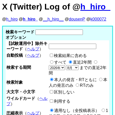
X (Twitter) Log of @
h_hiro_
@
h_hiro
@
h_hiro_
@
__h_hiro__
@
dousenP
@
k000072
検索キーワード
オプション
【試験運用中】除外キ
ーワード
（
ヘルプ
）
自動投稿
（
ヘルプ
）
検索結果に含める
すべて
直近2年間
検索する期間
までの直近2年
間
本人の発言・RTともに
本
検索対象
人の発言のみ
RTのみ
大文字・小文字
区別しない
ワイルドカード
（
ヘル
利用する
プ
）
適用なし（全投稿表示）
1
圧縮表示
（
ヘルプ
）