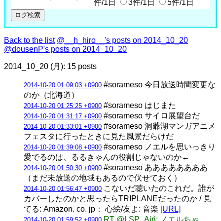
件/1日
3件/1日
5件/1日
Back to the list
@__h_hiro__'s posts on 2014_10_20
@dousenP's posts on 2014_10_20
2014_10_20 (月): 15 posts
#sorameso 今日放送時間変更な
2014-10-20 01:09:03 +0900
のか（北海道）
#sorameso はじまた
2014-10-20 01:25:25 +0900
#sorameso サイロ展望台だ
2014-10-20 01:31:17 +0900
#sorameso 洞爺湖マンガアニメ
2014-10-20 01:33:01 +0900
フェスタに行ったときに見た風景だらけだ
#sorameso ノエルを思いっきり
2014-10-20 01:39:08 +0900
愛でるのは、るるきゃんの役割じゃないのか←
#sorameso ああああああああ
2014-10-20 01:50:30 +0900
（まだ未放送の地域もあるので伏せておく）
こないだ聴いたのこれだ。誰が
2014-10-20 01:56:47 +0900
カバーしたのかと思ったらTRIPLANEだったのか / 見
てる: Amazon. co. jp： 心絵/友よ: 音楽
[URL]
RT @LSP_Airi: ノエルちゃ
2014-10-20 01:59:52 +0900