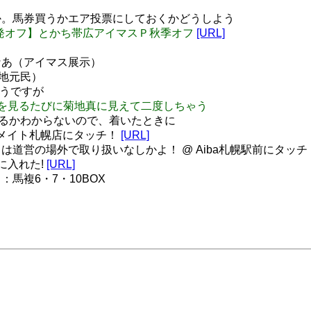
。馬券買うかエア投票にしておくかどうしよう
Pla] 【突発オフ】とかち帯広アイマスＰ秋季オフ
[URL]
なあ（アイマス展示）
（地元民）
そうですが
う文字を見るたびに菊地真に見えて二度しちゃう
うなるかわからないので、着いたときに
ニメイト札幌店にタッチ！
[URL]
道営の場外で取り扱いなしかよ！ @ Aiba札幌駅前にタッチ
に入れた!
[URL]
馬複6・7・10BOX