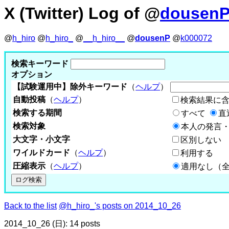
X (Twitter) Log of @
dousen
@
h_hiro
@
h_hiro_
@
__h_hiro__
@
dousenP
@
k000072
検索キーワード
オプション
【試験運用中】除外キーワード
（
ヘルプ
）
自動投稿
（
ヘルプ
）
検索結果に
検索する期間
すべて
直
検索対象
本人の発言・
大文字・小文字
区別しない
ワイルドカード
（
ヘルプ
）
利用する
圧縮表示
（
ヘルプ
）
適用なし（
Back to the list
@h_hiro_'s posts on 2014_10_26
2014_10_26 (日): 14 posts