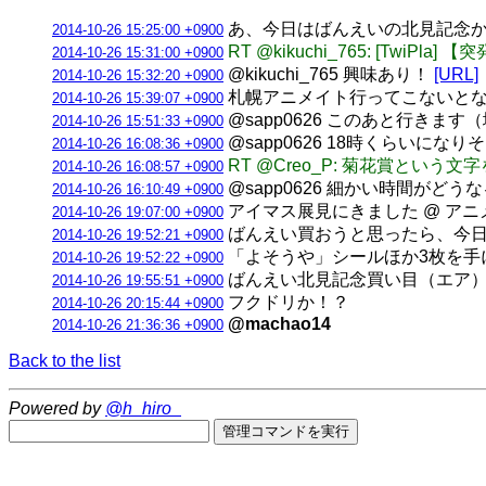
あ、今日はばんえいの北見記念か
2014-10-26 15:25:00 +0900
RT @kikuchi_765: [Twi
2014-10-26 15:31:00 +0900
@kikuchi_765 興味あり！
[URL]
2014-10-26 15:32:20 +0900
札幌アニメイト行ってこないと
2014-10-26 15:39:07 +0900
@sapp0626 このあと行きます
2014-10-26 15:51:33 +0900
@sapp0626 18時くらいになり
2014-10-26 16:08:36 +0900
RT @Creo_P: 菊花賞とい
2014-10-26 16:08:57 +0900
@sapp0626 細かい時間がど
2014-10-26 16:10:49 +0900
アイマス展見にきました @ ア
2014-10-26 19:07:00 +0900
ばんえい買おうと思ったら、今日は
2014-10-26 19:52:21 +0900
「よそうや」シールほか3枚を手
2014-10-26 19:52:22 +0900
ばんえい北見記念買い目（エア）：
2014-10-26 19:55:51 +0900
フクドリか！？
2014-10-26 20:15:44 +0900
@machao14
2014-10-26 21:36:36 +0900
Back to the list
Powered by
@h_hiro_