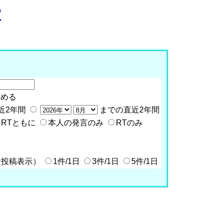
P
含める
近2年間
までの直近2年間
RTともに
本人の発言のみ
RTのみ
全投稿表示）
1件/1日
3件/1日
5件/1日