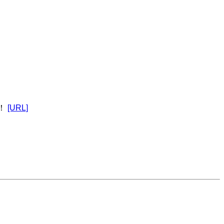
！
[URL]