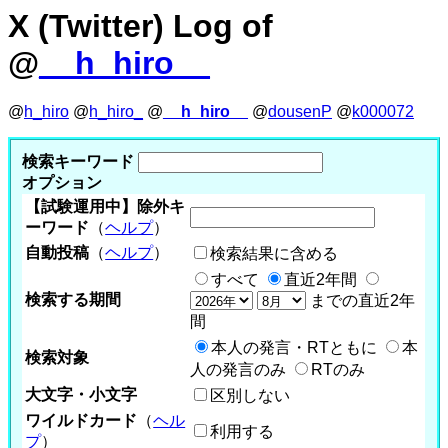
X (Twitter) Log of
@
__h_hiro__
@
h_hiro
@
h_hiro_
@
__h_hiro__
@
dousenP
@
k000072
検索キーワード
オプション
【試験運用中】除外キ
ーワード
（
ヘルプ
）
自動投稿
（
ヘルプ
）
検索結果に含める
すべて
直近2年間
検索する期間
までの直近2年
間
本人の発言・RTともに
本
検索対象
人の発言のみ
RTのみ
大文字・小文字
区別しない
ワイルドカード
（
ヘル
利用する
プ
）