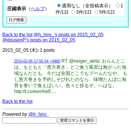
適用なし（全投稿表示）
1
圧縮表示
（
ヘルプ
）
件/1日
3件/1日
5件/1日
Back to the list
@h_hiro_'s posts on 2015_02_05
@dousenP's posts on 2015_02_05
2015_02_05 (木): 1 posts
RT @neiger_akita: おらんとこ
2015-02-05 17:55:54 +0900
は、もともと「恵方巻き」どご食う風習は無がった地
域なんだども、今だば全国どこでもブームだなや。 も
し恵方巻きを予約しそびれたのなら、味噌たんぽに海
苔を巻いで食えばいい。色々と捗るぞ。へばな。
http://t.co/ewrAleE…
Back to the list
Powered by
@h_hiro_