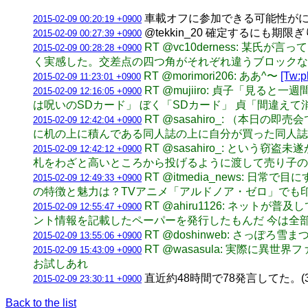
車載オフに参加できる可能性が
2015-02-09 00:20:19 +0900
@tekkin_20 確定するにも
2015-02-09 00:27:39 +0900
RT @vc10derness:
2015-02-09 00:28:28 +0900
く実感した。交差点の四つ角がそれぞれ違うブロックな
RT @morimori206: ああ^〜
[Tw:p
2015-02-09 11:23:01 +0900
RT @mujiiro: 貞子「見
2015-02-09 12:16:05 +0900
は呪いのSDカード」 ぼく「SDカード」 貞「間違え
RT @sasahiro_: （
2015-02-09 12:42:04 +0900
に机の上に積んである同人誌の上に自分が買った同人誌
RT @sasahiro_: と
2015-02-09 12:42:12 +0900
札をわざと高いところから投げるように渡して売り子の
RT @itmedia_news
2015-02-09 12:49:33 +0900
の特徴と魅力は？TVアニメ「アルドノア・ゼロ」でも
RT @ahiru1126: ネ
2015-02-09 12:55:47 +0900
ント情報を記載したペーパーを発行したもんだ 今は全
RT @doshinweb: さっ
2015-02-09 13:55:06 +0900
RT @wasasula: 実際
2015-02-09 15:43:09 +0900
お試しあれ
直近約48時間で78発言してた。(3垢合計) 
2015-02-09 23:30:11 +0900
Back to the list