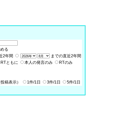
含める
近2年間
までの直近2年間
RTともに
本人の発言のみ
RTのみ
全投稿表示）
1件/1日
3件/1日
5件/1日