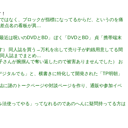
す！
りの名前ではなく、ブロックが指標になってるからだ、というのを痛
差点名の看板が異…
為最近は呪いのDVDとBD」 ぼく「DVDとBD」 貞「携帯端末
報告です） 同人誌を買う→万札を出して売り子が釣銭用意してる間
同人誌までまとめ…
は売り子さんが腕掴んで奪い返したので被害ありませんでした） お
まいをデジタルでも」と、横書きに特化して開発された「TP明朝」
、同人誌に謎のトークページや対談ページを作り、通販や参加イベ
メートル法使ってやる」ってなれるのであのへんに疑問持ってる方は