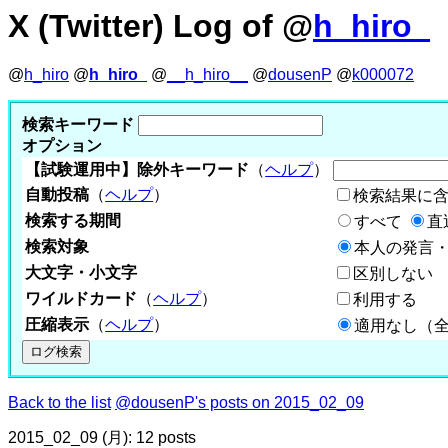
X (Twitter) Log of @
h_hiro_
@
h_hiro
@
h_hiro_
@
__h_hiro__
@
dousenP
@
k000072
検索キーワード
オプション
【試験運用中】除外キーワード
（
ヘルプ
）
自動投稿
（
ヘルプ
）
検索結果に
検索する期間
すべて
直
検索対象
本人の発言・
大文字・小文字
区別しない
ワイルドカード
（
ヘルプ
）
利用する
圧縮表示
（
ヘルプ
）
適用なし（
Back to the list
@dousenP's posts on 2015_02_09
2015_02_09 (月): 12 posts