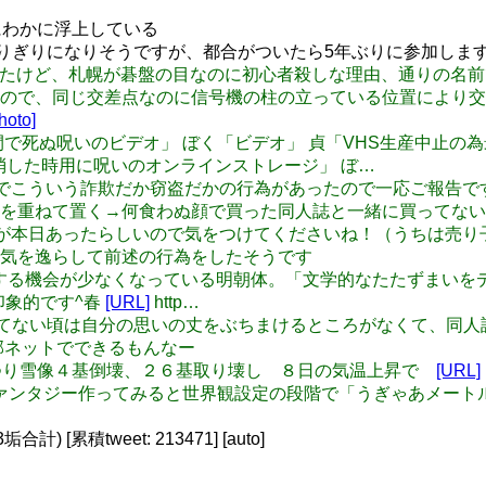
にわかに浮上している
期限ぎりぎりになりそうですが、都合がついたら5年ぶりに参加しま
 某氏が言ってたけど、札幌が碁盤の目なのに初心者殺しな理由、通
ので、同じ交差点なのに信号機の柱の立っている位置により交
hoto]
ると一週間で死ぬ呪いのビデオ」 ぼく「ビデオ」 貞「VHS生産中止の
て消した時用に呪いのオンラインストレージ」 ぼ…
本日の即売会でこういう詐欺だか窃盗だかの行為があったので一応ご
を重ねて置く→何食わぬ顔で買った同人誌と一緒に買ってない
いう窃盗未遂が本日あったらしいので気をつけてくださいね！（うち
気を逸らして前述の行為をしたそうです
: 日常で目にする機会が少なくなっている明朝体。「文学的なたたず
印象的です^春
[URL]
http…
ットが普及してない頃は自分の思いの丈をぶちまけるところがなくて
部ネットでできるもんなー
ぽろ雪まつり雪像４基倒壊、２６基取り壊し ８日の気温上昇で
[URL]
に異世界ファンタジー作ってみると世界観設定の段階で「うぎゃあ
[累積tweet: 213471] [auto]