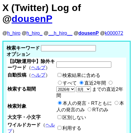
X (Twitter) Log of
@
dousenP
@
h_hiro
@
h_hiro_
@
__h_hiro__
@
dousenP
@
k000072
検索キーワード
オプション
【試験運用中】除外キ
ーワード
（
ヘルプ
）
自動投稿
（
ヘルプ
）
検索結果に含める
すべて
直近2年間
検索する期間
までの直近2年
間
本人の発言・RTともに
本
検索対象
人の発言のみ
RTのみ
大文字・小文字
区別しない
ワイルドカード
（
ヘル
利用する
プ
）