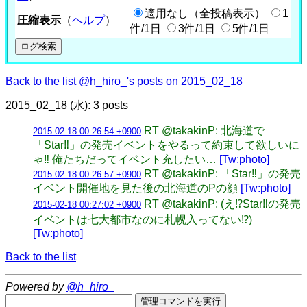
適用なし（全投稿表示）
1
圧縮表示
（
ヘルプ
）
件/1日
3件/1日
5件/1日
Back to the list
@h_hiro_'s posts on 2015_02_18
2015_02_18 (水): 3 posts
RT @takakinP: 北海道で
2015-02-18 00:26:54 +0900
「Star‼︎」の発売イベントをやるって約束して欲しいに
ゃ‼︎ 俺たちだってイベント充したい…
[Tw:photo]
RT @takakinP: 「Star‼︎」の発売
2015-02-18 00:26:57 +0900
イベント開催地を見た後の北海道のPの顔
[Tw:photo]
RT @takakinP: (え⁉︎Star‼︎の発売
2015-02-18 00:27:02 +0900
イベントは七大都市なのに札幌入ってない⁉︎)
[Tw:photo]
Back to the list
Powered by
@h_hiro_