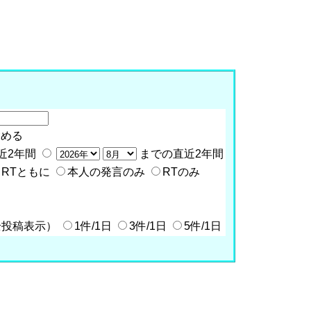
含める
近2年間
までの直近2年間
RTともに
本人の発言のみ
RTのみ
全投稿表示）
1件/1日
3件/1日
5件/1日