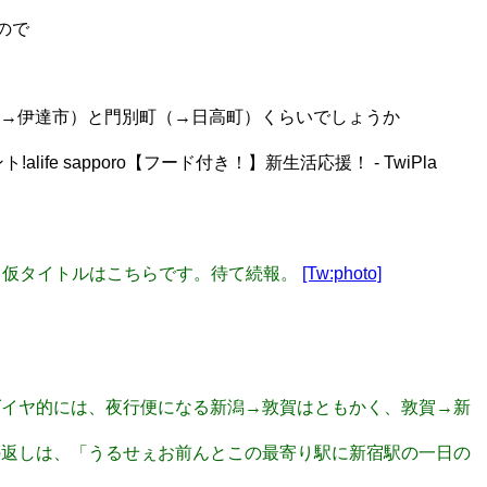
ので
滝村（→伊達市）と門別町（→日高町）くらいでしょうか
alife sapporo【フード付き！】新生活応援！ - TwiPla
強会。仮タイトルはこちらです。待て続報。
[Tw:photo]
ど、ダイヤ的には、夜行便になる新潟→敦賀はともかく、敦賀→新
対しての返しは、「うるせぇお前んとこの最寄り駅に新宿駅の一日の