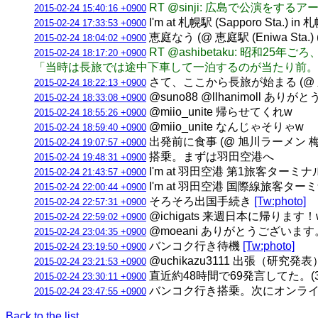
RT @sinji: 広島で公演
2015-02-24 15:40:16 +0900
I'm at 札幌駅 (Sapporo Sta.) i
2015-02-24 17:33:53 +0900
恵庭なう (@ 恵庭駅 (Eniwa Sta.) 
2015-02-24 18:04:02 +0900
RT @ashibetaku: 
2015-02-24 18:17:20 +0900
「当時は長旅では途中下車して一泊するのが当たり前。
さて、ここから長旅が始まる (@ 新千歳空港 
2015-02-24 18:22:13 +0900
@suno88 @llhanimoll 
2015-02-24 18:33:08 +0900
@miio_unite 帰らせてくれw
2015-02-24 18:55:26 +0900
@miio_unite なんじゃそりゃw
2015-02-24 18:59:40 +0900
出発前に食事 (@ 旭川ラーメン 梅
2015-02-24 19:07:57 +0900
搭乗。まずは羽田空港へ
2015-02-24 19:48:31 +0900
I'm at 羽田空港 第1旅客ターミナル 
2015-02-24 21:43:57 +0900
I'm at 羽田空港 国際線旅客ターミナル / Tok
2015-02-24 22:00:44 +0900
そろそろ出国手続き
[Tw:photo]
2015-02-24 22:57:31 +0900
@ichigats 来週日本に帰ります！
2015-02-24 22:59:02 +0900
@moeani ありがとうございます
2015-02-24 23:04:35 +0900
バンコク行き待機
[Tw:photo]
2015-02-24 23:19:50 +0900
@uchikazu3111 出張（
2015-02-24 23:21:53 +0900
直近約48時間で69発言してた。(3垢合計) 
2015-02-24 23:30:11 +0900
バンコク行き搭乗。次にオンライ
2015-02-24 23:47:55 +0900
Back to the list