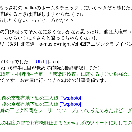
て、ろっさむのTwitterのホームをチェックしにいくべきだと感じた
ても捕捉するときは捕捉しますからね（ﾆｯｺﾘ
スは逃したくない、ってところかな＾＾
え、北海道の飛び地ってそんなに多くないかなと思ったり。他は大
ないし、ちゃらいぐにすさんと違ってちゃらくないし
/3】北海道 a-music★night Vol.42!アニソンクラブイベント!
7.00kgでした。
[URL]
[auto]
ね（6時半に目が覚めて荷物の最終確認してた）
ました。2015年・札幌開催予定、「感染症検査」に関するすごい勉
くのは学会です。名古屋に行ってたのは次の仕事関係です。
ンされる前の京都市地下鉄の三人娘
[Tw:photo]
ンされた後の京都市地下鉄の三人娘
[Tw:photo]
「日本海縦貫線の三セク区間をフェリーでワープ」って考えてみたけ
北民の「東京この程度の雪で都市機能止まるとかw」系のツイートに