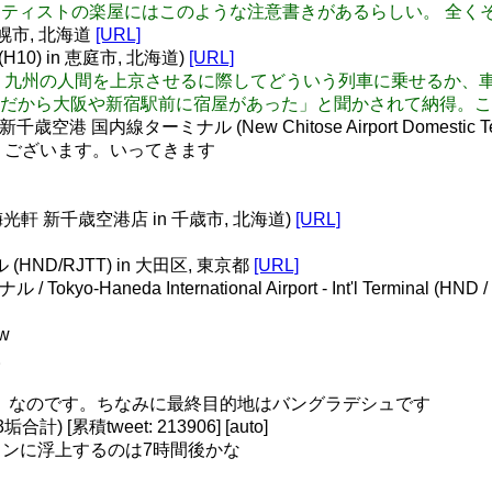
をするアーティストの楽屋にはこのような注意書きがあるらしい。 全
n 札幌市, 北海道
[URL]
(H10) in 恵庭市, 北海道)
[URL]
昭和25年ごろ、九州の人間を上京させるに際してどういう列車に乗せ
だから大阪や新宿駅前に宿屋があった」と聞かされて納得。こ
国内線ターミナル (New Chitose Airport Domestic Termi
ありがとうございます。いってきます
光軒 新千歳空港店 in 千歳市, 北海道)
[URL]
(HND/RJTT) in 大田区, 東京都
[URL]
yo-Haneda International Airport - Int'l Terminal (HN
w
。
研究発表）なのです。ちなみに最終目的地はバングラデシュです
[累積tweet: 213906] [auto]
ンに浮上するのは7時間後かな