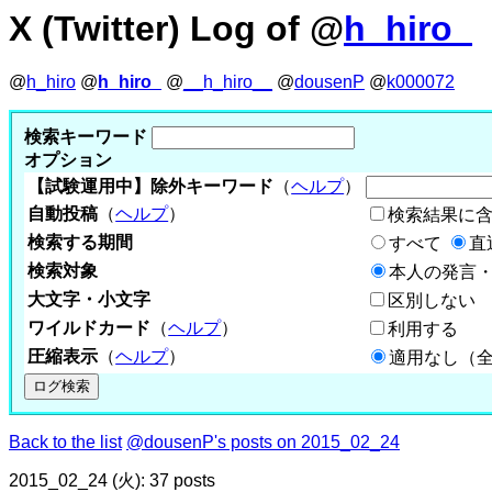
X (Twitter) Log of @
h_hiro_
@
h_hiro
@
h_hiro_
@
__h_hiro__
@
dousenP
@
k000072
検索キーワード
オプション
【試験運用中】除外キーワード
（
ヘルプ
）
自動投稿
（
ヘルプ
）
検索結果に
検索する期間
すべて
直
検索対象
本人の発言・
大文字・小文字
区別しない
ワイルドカード
（
ヘルプ
）
利用する
圧縮表示
（
ヘルプ
）
適用なし（
Back to the list
@dousenP's posts on 2015_02_24
2015_02_24 (火): 37 posts