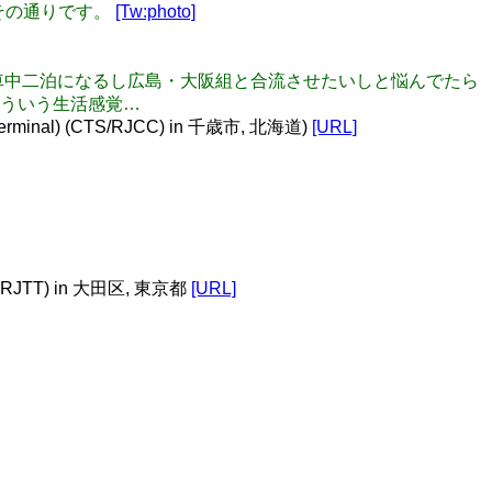
くその通りです。
[Tw:photo]
るか、車中二泊になるし広島・大阪組と合流させたいしと悩んでたら
ういう生活感覚…
nal) (CTS/RJCC) in 千歳市, 北海道)
[URL]
D / RJTT) in 大田区, 東京都
[URL]