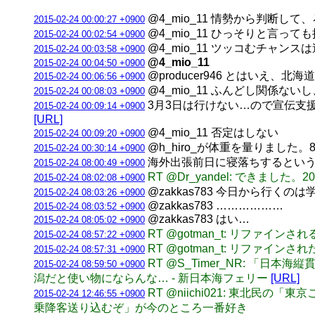
@4_mio_11 情勢から判断し
2015-02-24 00:00:27 +0900
@4_mio_11 ひっそりと言っ
2015-02-24 00:02:54 +0900
@4_mio_11 ツッコむチャン
2015-02-24 00:03:58 +0900
@4_mio_11
2015-02-24 00:04:50 +0900
@producer946 とはい
2015-02-24 00:06:56 +0900
@4_mio_11 ふんどし関係
2015-02-24 00:08:03 +0900
3月3日は行けない…ので宣伝支援 / 【3
2015-02-24 00:09:14 +0900
[URL]
@4_mio_11 否定はしない
2015-02-24 00:09:20 +0900
@h_hiro_が体重を量りました。8
2015-02-24 00:30:14 +0900
海外出張前日に寝落ちするという
2015-02-24 08:00:49 +0900
RT @Dr_yandel: でき
2015-02-24 08:02:08 +0900
@zakkas783 今日から行
2015-02-24 08:03:26 +0900
@zakkas783 ………………
2015-02-24 08:03:52 +0900
@zakkas783 はい…
2015-02-24 08:05:02 +0900
RT @gotman_t: リファイ
2015-02-24 08:57:22 +0900
RT @gotman_t: リファイ
2015-02-24 08:57:31 +0900
RT @S_Timer_NR: 
2015-02-24 08:59:50 +0900
潟だと使い物にならんな… - 新日本海フェリー
[URL]
RT @niichi021: 東
2015-02-24 12:46:55 +0900
乗降客送り込むぞ」が今のところ一番好き