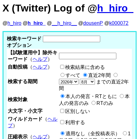
X (Twitter) Log of @
h_hiro_
@
h_hiro
@
h_hiro_
@
__h_hiro__
@
dousenP
@
k000072
検索キーワード
オプション
【試験運用中】除外キ
ーワード
（
ヘルプ
）
自動投稿
（
ヘルプ
）
検索結果に含める
すべて
直近2年間
検索する期間
までの直近2年
間
本人の発言・RTともに
本
検索対象
人の発言のみ
RTのみ
大文字・小文字
区別しない
ワイルドカード
（
ヘル
利用する
プ
）
適用なし（全投稿表示）
1
圧縮表示
（
ヘルプ
）