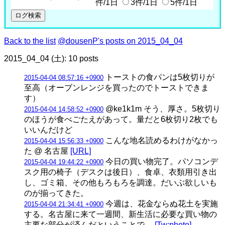
件/1日
3件/1日
5件/1日
Back to the list
@dousenP's posts on 2015_04_04
2015_04_04 (土): 10 posts
トーストの食パンは5枚切りが
2015-04-04 08:57:16 +0900
至高（オーブンレンジを買ったのでトーストできま
す）
@ke1k1m そう、厚さ。5枚切り
2015-04-04 14:58:52 +0900
のほうが食べごたえがあって。量だと6枚切り2枚でも
いいんだけど
こんな地名読めるわけがなかっ
2015-04-04 15:56:33 +0900
た @ 名古屋
[URL]
今日の買い物完了。パソコンデ
2015-04-04 19:44:22 +0900
スク用の椅子（デスクは後日）、食卓、衣類用引き出
し、ゴミ箱、その他もろもろを調達。だいぶ欲しいも
のが揃ってきた。
今週は、花金ならぬ花土を実施
2015-04-04 21:34:41 +0900
する。名古屋に来て一週間、新生活に必要な買い物の
主要な部分が済んだということで。
[Tw:photo]