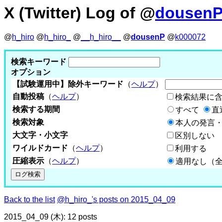
X (Twitter) Log of @
dousen
@
h_hiro
@
h_hiro_
@
__h_hiro__
@
dousenP
@
k000072
検索キーワード
オプション
【試験運用中】除外キーワード
（
ヘルプ
）
自動投稿
（
ヘルプ
）
検索結果に
検索する期間
すべて
直
検索対象
本人の発言・
大文字・小文字
区別しない
ワイルドカード
（
ヘルプ
）
利用する
圧縮表示
（
ヘルプ
）
適用なし（
Back to the list
@h_hiro_'s posts on 2015_04_09
2015_04_09 (木): 12 posts