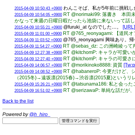
わんこそば、私が5年前に挑戦した
2015-04-09 10:50:43 +0900
RT @norimaki99: 
2015-04-09 10:54:05 +0900
かなって来週の日曜日暇だったら池袋に来ないって話
@furuki_at なのでした…。
[URL]
2015-04-09 10:55:21 +0900
RT @765_reonyagami: 
2015-04-09 11:01:00 +0900
@765_reonyagami 興味
2015-04-09 11:03:52 +0900
RT @sebas_dz: この
2015-04-09 11:54:27 +0900
RT @kitchomP: キャ
2015-04-09 12:27:38 +0900
RT @kitchomP: キャラ
2015-04-09 12:27:40 +0900
RT @morikinoko8888: 資質
[Tw:p
2015-04-09 14:06:57 +0900
RT @habaneroP: 今更だ
2015-04-09 14:08:52 +0900
（2015冬)→遠坂凛(2015春)→渋谷凛(2015夏)
RT @tatsunama186:
2015-04-09 15:26:21 +0900
RT @serizawaP: 単
2015-04-09 16:51:02 +0900
Back to the list
Powered by
@h_hiro_