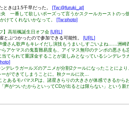
ときは1.5千早だった。
[Tw:@furuki_at]
落書き 本田未央 一番して欲しいポーズって言うかスクールカース
しかけてくれないかなって。
[Tw:photo]
【道民オフ】高垣楓誕生日オフ会
[URL]
あり。帰省とぶつかったので参加できる可能性。
[URL]
洲崎綾って声優さん歌声もキレイだし演技もうまいしすごいよね……洲
ラが可愛いからアケマスの鬼畜難易度も、アイマス無印のテンポの悪さ
の可愛さに当てられて重課金することが楽しみとなっているシンデレラ
hoto]
けど、シンデレラガールズのアニメが分割2クールになったことにより、星空
というリレーができてしまうことに。秋クールに次…
 私と会ったことあるモバマスPは、諸星きらりの大きさが体感できるから
純な話だが、「声がついたからといってCDが出るとは限らない」と