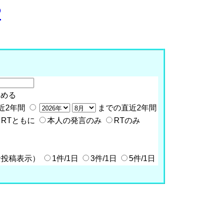
P
含める
近2年間
までの直近2年間
RTともに
本人の発言のみ
RTのみ
全投稿表示）
1件/1日
3件/1日
5件/1日