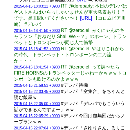
RT @dereparty: 本日のデレパは
2015-04-15 18:03:22 +0900
ゲストさんはいらっしゃいませんが重大発表あり！？
です。是非聞いてください〜！
[URL]
【コロムビア川
崎】 #デレパ
RT @zerociel: みくにゃんのキ
2015-04-15 18:41:50 +0900
ャラソン「おねだり Shall We～？」のホーン、トラン
ペットとトロンボーンが同じ人で衝撃
RT @zerociel: やはりこれから
2015-04-15 18:41:52 +0900
の時代、トランペット・トロンボーンの二刀流
か・・・
RT @zerociel: って調べたら
2015-04-15 18:41:54 +0900
FIRE HORNSのトランペッターじゃねーかｗｗｗトロ
ンボーンも吹けるのかよｗｗｗ
#デレパ 待機
2015-04-15 21:58:53 +0900
#デレパ 「空集合」をちゃんと
2015-04-15 22:03:45 +0900
読む飯屋ｗ
#デレパ 「デレパでもこういう
2015-04-15 22:05:00 +0900
話ができるんですよー」ｗｗ
#デレパ 今回は虚無回だからノ
2015-04-15 22:05:29 +0900
ープランｗｗ
#デレパ 「さゆりさん、るりこ
2015-04-15 22:07:04 +0900