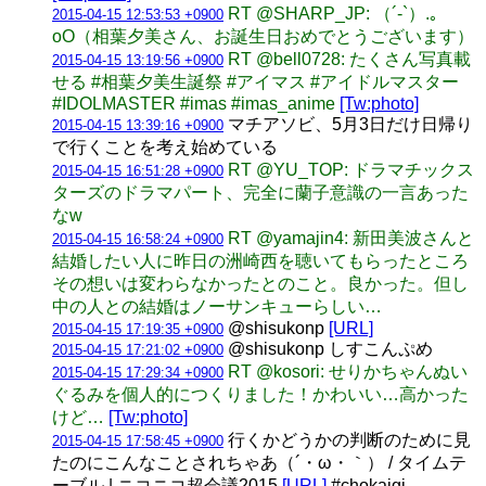
RT @SHARP_JP: （´-`）.｡
2015-04-15 12:53:53 +0900
oO（相葉夕美さん、お誕生日おめでとうございます）
RT @bell0728: たくさん写真載
2015-04-15 13:19:56 +0900
せる #相葉夕美生誕祭 #アイマス #アイドルマスター
#IDOLMASTER #imas #imas_anime
[Tw:photo]
マチアソビ、5月3日だけ日帰り
2015-04-15 13:39:16 +0900
で行くことを考え始めている
RT @YU_TOP: ドラマチックス
2015-04-15 16:51:28 +0900
ターズのドラマパート、完全に蘭子意識の一言あった
なw
RT @yamajin4: 新田美波さんと
2015-04-15 16:58:24 +0900
結婚したい人に昨日の洲崎西を聴いてもらったところ
その想いは変わらなかったとのこと。良かった。但し
中の人との結婚はノーサンキューらしい…
@shisukonp
[URL]
2015-04-15 17:19:35 +0900
@shisukonp しすこんぷめ
2015-04-15 17:21:02 +0900
RT @kosori: せりかちゃんぬい
2015-04-15 17:29:34 +0900
ぐるみを個人的につくりました！かわいい…高かった
けど…
[Tw:photo]
行くかどうかの判断のために見
2015-04-15 17:58:45 +0900
たのにこんなことされちゃあ（´・ω・｀） / タイムテ
ーブル | ニコニコ超会議2015
[URL]
#chokaigi