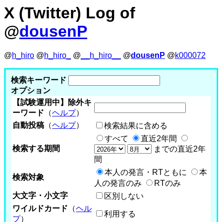
X (Twitter) Log of
@
dousenP
@
h_hiro
@
h_hiro_
@
__h_hiro__
@
dousenP
@
k000072
検索キーワード
オプション
【試験運用中】除外キ
ーワード
（
ヘルプ
）
自動投稿
（
ヘルプ
）
検索結果に含める
すべて
直近2年間
検索する期間
までの直近2年
間
本人の発言・RTともに
本
検索対象
人の発言のみ
RTのみ
大文字・小文字
区別しない
ワイルドカード
（
ヘル
利用する
プ
）