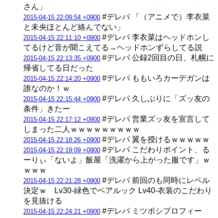
さん」
#デレパ 「（アニメで）李衣菜
2015-04-15 22:09:54 +0900
と未央ほとんど絡んでない」
#デレパ 李衣菜はヘッドホンし
2015-04-15 22:11:10 +0900
てるけど音が聞こえてる→ヘッドホンずらしてる説
#デレパ 公録2回目の日、札幌に
2015-04-15 22:13:35 +0900
帰省してる日だった
#デレパ ももいろカーデガンは
2015-04-15 22:14:20 +0900
誰なのか！ｗ
#デレパ 久しぶりに「ズッ友の
2015-04-15 22:15:44 +0900
条件」きたー
#デレパ 営業ズッ友を宣言して
2015-04-15 22:17:12 +0900
しまった二人ｗｗｗｗｗｗｗｗｗ
#デレパ 翼を授けるｗｗｗｗｗ
2015-04-15 22:18:26 +0900
#デレパ こだわりポイント、る
2015-04-15 22:19:09 +0900
ーりぃ「ないよ」飯屋「洗濯から上がった服です」ｗ
ｗｗｗ
#デレパ 前回のも同時にレベル
2015-04-15 22:21:28 +0900
決定ｗ Lv30-緑色でペアルック Lv40-衣装のこだわり
を見抜ける
#デレパ ミツボシプロフィー
2015-04-15 22:24:21 +0900