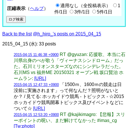
適用なし（全投稿表示）
1
圧縮表示
（
ヘルプ
）
件/1日
3件/1日
5件/1日
Back to the list
@h_hiro_'s posts on 2015_04_15
2015_04_15 (水): 33 posts
RT @gyuzan: 応援歌、本当に石
2015-04-15 11:46:38 +0900
川県出身のぺが歌う「ヴィーナスシンドローム」だっ
た。石川ミリオンスターズなのにシンデレラだった。
石川MS vs 福井ME 20150321 オープン戦 坂口賢治 ホ
ームラン:
[URL]
「1500ｍ、1600ｍの競走は日
2015-04-15 12:47:33 +0900
没前に実施されます」って何なんだ？照明がないと
か？ / 見てる: ホッカイドウ競馬 - トピックス - ☆2015
ホッカイドウ競馬開幕トピックス及びイベントなどに
ついて☆
[URL]
RT @kajikimagro: 【悲報】スリ
2015-04-15 12:53:20 +0900
ーポイントの呪い、まだ解けてなかった #imas_cg
[Tw:photo]