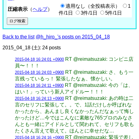
適用なし（全投稿表示）
1
圧縮表示
（
ヘルプ
）
件/1日
3件/1日
5件/1日
Back to the list
@h_hiro_'s posts on 2015_04_18
2015_04_18 (土): 24 posts
RT @reimatsuzaki: コンビニ店
2015-04-18 16:24:01 +0900
員〜！！！
RT @reimatsuzaki: さ、もう一
2015-04-18 16:24:03 +0900
言残っているっ！ 緊張したなぁ、懐かしい。
RT @reimatsuzaki: 今の「は、
2015-04-18 16:24:11 +0900
はい！」っていう新人アイドルー！！！
RT @reimatsuzaki: あの時は二
2015-04-18 16:24:13 +0900
言のセリフに緊張して。。で、1話だけしか呼ばれな
かったから、あんまし良くなかったんだなぁって悔し
かったけど…今ではこんなに素敵な765プロのみなさ
んとも一緒にアイドルとして関われて、セリフも歌も
たくさん言えて歌えて。ほんとに幸せだな…
RT @reimatsuzaki: 緊張で差し
2015-04-18 16:24:16 +0900