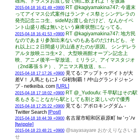
雄馬、ドラスタお渡し会で闇に飲まれよ！を披露
RT @kagiyamakina747: 今週末
2015-04-18 16:41:49 +0900
ってアイマス公式案件はランティス祭とシンデレラの
発売記念ニコ生、sideMお渡し会だけど、なんかイベ
ント山盛り感は無いという麻痺状態になってる。
RT @kagiyamakina747: 地方民
2015-04-18 16:41:53 +0900
なのであまり参加出来ないのもあるのだけれども、そ
れ以上に２日間盛り沢山過ぎたのが原因。 シンデレラ
アルタ放映ニコ生×２、大型映画館オープン記念上
映、アニメ後半一挙放送、ミリラジ、アイマスタジオ
（2nd幕張ＳＰ）、アニマス再放送、s…
見てる: アップトゥデイトが大
2015-04-18 17:17:26 +0900
差V！ 人馬ともにJ・GI初制覇！/中山グランドジャン
プ - netkeiba. com
[URL]
RT @_Yudoufu: 千早駅はその駅
2015-04-18 17:18:02 +0900
名もさることながら駅としても割と楽しいので優秀
見てる: アポロキングダム -
2015-04-18 17:25:22 +0900
Twitter Search
[Post]
名古屋市昭和区萩原町 lw 'ヮ'ﾉv
2015-04-18 18:44:39 +0900
[twipple]
@sayasayare おかえりなさいま
2015-04-18 23:48:21 +0900
せ