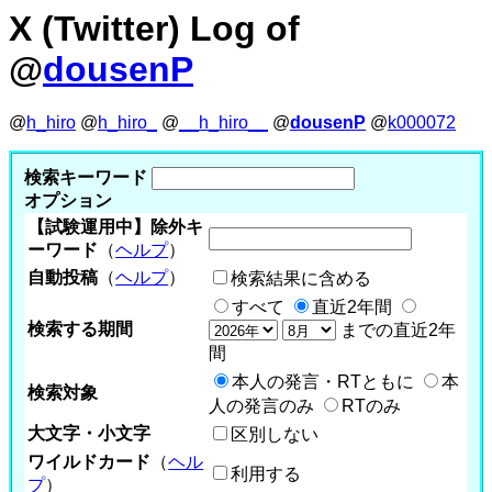
X (Twitter) Log of
@
dousenP
@
h_hiro
@
h_hiro_
@
__h_hiro__
@
dousenP
@
k000072
検索キーワード
オプション
【試験運用中】除外キ
ーワード
（
ヘルプ
）
自動投稿
（
ヘルプ
）
検索結果に含める
すべて
直近2年間
検索する期間
までの直近2年
間
本人の発言・RTともに
本
検索対象
人の発言のみ
RTのみ
大文字・小文字
区別しない
ワイルドカード
（
ヘル
利用する
プ
）