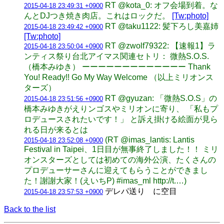
RT @kota_0: オフ会場到着。な
2015-04-18 23:49:31 +0900
んとDJつき焼き肉店。これはロックだ。
[Tw:photo]
RT @taku1122: 髪下ろし美嘉姉
2015-04-18 23:49:42 +0900
[Tw:photo]
RT @zwolf79322: 【速報1】ラ
2015-04-18 23:50:04 +0900
ンティス祭り台北アイマス関連セトリ： 微熱S.O.S.
（橋本みゆき） ーーーーーーーーーーーーー Thank
You! Ready!! Go My Way Welcome （以上ミリオンス
ターズ）
RT @gyuzan: 「微熱S.O.S」の
2015-04-18 23:51:56 +0900
橋本みゆきがえりンゴスやミリオンに寄り、 「私もプ
ロデュースされたいです！」 と訴え掛ける絵面が見ら
れる日が来るとは
(RT @imas_lantis: Lantis
2015-04-18 23:52:08 +0900
Festival in Taipei、1日目が無事終了しました！！ ミリ
オンスターズとしては初めての海外公演、たくさんの
プロデューサーさんに迎えてもらうことができまし
た！謝謝大家！(えいちP) #imas_ml http://t.…)
デレパ送り に空目
2015-04-18 23:57:53 +0900
Back to the list