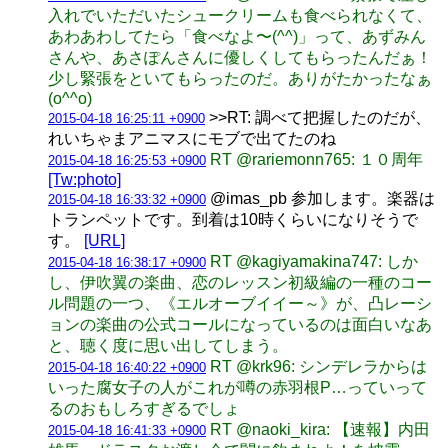
入れでいただいたシュークリームも食べられなくて、
あわあわしてたら「食べなよ〜(^^)」って、あずみん
さんや、あさぽんさんに優しくしてもらったんだぁ！
少し緊張をといてもらったのだ。ありがたかったなぁ
(o^^o)
>>RT: 調べて把握したのだが、
2015-04-18 16:25:11 +0900
れいちゃまアニマスにモブで出てたのね
RT @rariemonn765: １０周年
2015-04-18 16:25:53 +0900
[Tw:photo]
@imas_pb 参加します。楽器は
2015-04-18 16:33:32 +0900
トランペットです。到着は10時くらいになりそうで
す。
[URL]
RT @kagiyamakina747: しか
2015-04-18 16:38:17 +0900
し、伊吹翼の楽曲、恋のレッスン初級編の一種のコー
ル問題の一つ、《エルオーブイイー～》が、凸レーシ
ョンの楽曲の公式コールになっているのは面白いなあ
と、聴く度に思い出してしまう。
RT @krk96: シンデレラからは
2015-04-18 16:40:22 +0900
いった腐女子の人がこれが噂の赤羽根P…っていって
るのおもしろすぎるでしょ
RT @naoki_kira: 【速報】内田
2015-04-18 16:41:33 +0900