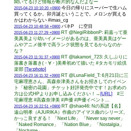
聞いてるけど情報が断片的なんだよなー
今日の帰りにスーパーで生ハム
2015-04-23 10:10:20 +0900
買ってくるか。卯月誕ということで。メロンが買える
かはわからない #imas_cg
バネP に空目
2015-04-23 10:48:58 +0900
RT @NegiRibbonP: 莉嘉って亜
2015-04-23 11:27:29 +0900
美真美より幼いイメージがあるのは、亜美真美はゲー
ムやアニメ後半で高ランク状態を見てるからなのか
な？
RT @takamori_723: 久しぶりに
2015-04-23 11:31:37 +0900
落書き落書き(・∀・)美希初めて描いた #タカモリ絵倶
楽部
[Tw:photo]
RT @LunaField_T: 6月21日に三
2015-04-23 16:11:32 +0900
宅麻理恵さん、高森奈津美さんをお招きしてのイベン
ト「秘密の花園」チケット好評発売中です！お求めの
方は公式HPよりお申し込みください！→
[URL]
#三
宅麻理恵 #高森奈津美 #声優 #声優イベント…
RT @shao46: Nの系譜【名】
2015-04-23 16:22:51 +0900
遠山明孝（AJURIKA）作曲のアイマス曲のシリーズ。
かっこ良すぎる！ 「Next Life」 「Never say never」
「Naked Romance」 「Nation Blue」 「Nostalgia」
「Nocturne」