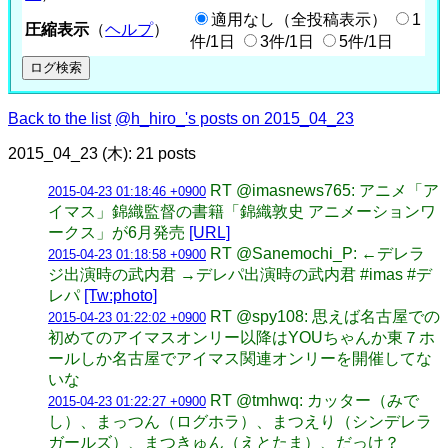
適用なし（全投稿表示）
1
圧縮表示
（
ヘルプ
）
件/1日
3件/1日
5件/1日
Back to the list
@h_hiro_'s posts on 2015_04_23
2015_04_23 (木): 21 posts
RT @imasnews765: アニメ「ア
2015-04-23 01:18:46 +0900
イマス」錦織監督の書籍「錦織敦史 アニメーションワ
ークス」が6月発売
[URL]
RT @Sanemochi_P: ←デレラ
2015-04-23 01:18:58 +0900
ジ出演時の武内君 →デレパ出演時の武内君 #imas #デ
レパ
[Tw:photo]
RT @spy108: 思えば名古屋での
2015-04-23 01:22:02 +0900
初めてのアイマスオンリー以降はYOUちゃんか東７ホ
ールしか名古屋でアイマス関連オンリーを開催してな
いな
RT @tmhwq: カッター（みで
2015-04-23 01:22:27 +0900
し）、まっつん（ログホラ）、まつえり（シンデレラ
ガールズ）、まつきゅん（えとたま）、だっけ？