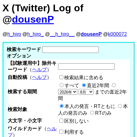
X (Twitter) Log of
@
dousenP
@
h_hiro
@
h_hiro_
@
__h_hiro__
@
dousenP
@
k000072
検索キーワード
オプション
【試験運用中】除外キ
ーワード
（
ヘルプ
）
自動投稿
（
ヘルプ
）
検索結果に含める
すべて
直近2年間
検索する期間
までの直近2年
間
本人の発言・RTともに
本
検索対象
人の発言のみ
RTのみ
大文字・小文字
区別しない
ワイルドカード
（
ヘル
利用する
プ
）