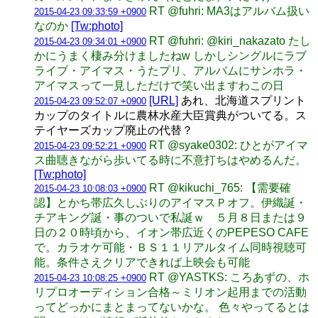
RT @fuhri: MA3はアルバム扱い
2015-04-23 09:33:59 +0900
なのか
[Tw:photo]
RT @fuhri: @kiri_nakazato たし
2015-04-23 09:34:01 +0900
かにうまく棲み分けましたねw しかしシングルにラブ
ライブ・アイマス・うたプリ、アルバムにサンホラ・
アイマスって一見しただけで笑い出ますわこの日
[URL]
あれ、北海道スプリント
2015-04-23 09:52:07 +0900
カップのタイトルに農林水産大臣賞典がついてる。ス
テイヤーズカップ廃止の代替？
RT @syake0302: ひとがアイマ
2015-04-23 09:52:21 +0900
ス曲聴きながら歩いてる時に不意打ちはやめるんだ。
[Tw:photo]
RT @kikuchi_765: 【需要確
2015-04-23 10:08:03 +0900
認】とかち帯広久しぶりのアイマスＰオフ。伊織誕・
チアキング誕・事のついで私誕ｗ ５月８日または９
日の２０時頃から、イオン帯広近くのPEPESO CAFE
で。カラオケ可能・ＢＳ１１リアルタイム同時視聴可
能。条件さえクリアできれば上映会も可能
RT @YASTKS: ころあずの、ホ
2015-04-23 10:08:25 +0900
リプロオーディション合格～ミリオン起用までの活動
ってどっかにまとまってないかな。 色々やってるとは