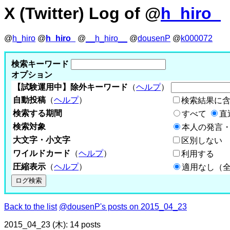
X (Twitter) Log of @
h_hiro_
@
h_hiro
@
h_hiro_
@
__h_hiro__
@
dousenP
@
k000072
検索キーワード
オプション
【試験運用中】除外キーワード
（
ヘルプ
）
自動投稿
（
ヘルプ
）
検索結果に
検索する期間
すべて
直
検索対象
本人の発言・
大文字・小文字
区別しない
ワイルドカード
（
ヘルプ
）
利用する
圧縮表示
（
ヘルプ
）
適用なし（
Back to the list
@dousenP's posts on 2015_04_23
2015_04_23 (木): 14 posts