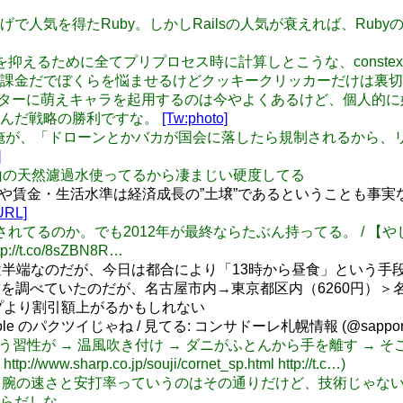
ailsのおかげで人気を得たRuby。しかしRailsの人気が衰えれば
パイル時間を抑えるために全てプリプロセス時に計算しとこうな、conste
ゲームも運だ課金だでぼくらを悩ませるけどクッキークリッカーだけは裏
自衛隊のポスターに萌えキャラを起用するのは今やよくあるけど、個
込んだ戦略の勝利ですな。
[Tw:photo]
4年4月21日の俺が、「ドローンとかバカが国会に落したら規制され
]
北大の水は山の天然濾過水使ってるから凄まじい硬度してる
定や賃金・生活水準は経済成長の”土壌”であるということも事実なの
URL]
イメージも消されてるのか。でも2012年が最終ならたぶん持ってる。 / 
/t.co/8sZBN8R…
半端なのだが、今日は都合により「13時から昼食」という手段
賃を調べていたのだが、名古屋市内→東京都区内（6260円）＞名
プより割引額上がるかもしれない
 のパクツイじゃね / 見てる: コンサドーレ札幌情報 (@sapporoj2) 
は熱を嫌う習性が → 温風吹き付け → ダニがふとんから手を離す
p.co.jp/souji/cornet_sp.html http://t.c…)
じゃなくて腕の速さと安打率っていうのはその通りだけど、技術じ
らだしな