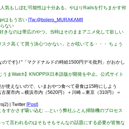
、Rubyの人気もしぼむ可能性は十分ある。やはりRailsを打ちまかす何
xprはもう古い
[Tw:@bolero_MURAKAMI]
切らない
人的に好きなのは帯広のやつ。当時はそのままアニメ化して欲しい
るから、リスク高くて買う決心つかない」とか呟いてる・・・ ちょう
です} / “「マクドナルドの時給1500円デモ批判」がおかし
【やじうまWatch】KNOPPIX日本語版が開発を中止。公式サイト
が使えないので、いまおやつ食べて昼食は15時にしよう
古屋市内→横浜市内（5620円）＋川崎→東京（310円）＝
| Twitter
[Post]
 → そこをすかさず吸い込む …という弊社ふとん掃除機のプロセス
ゃないって言われるのはそもそもそんなの話題にする必要が皆無な