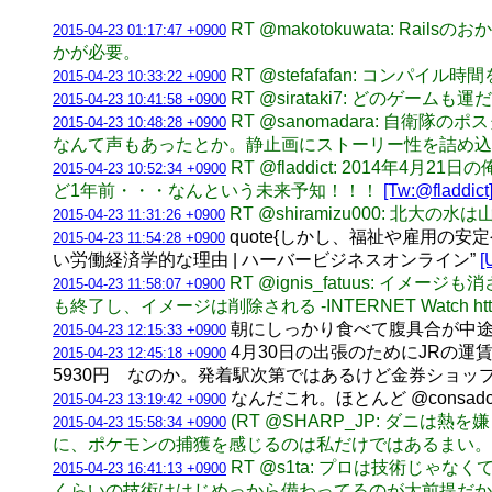
RT @makotokuwata: R
2015-04-23 01:17:47 +0900
かが必要。
RT @stefafafan: コン
2015-04-23 10:33:22 +0900
RT @sirataki7: どの
2015-04-23 10:41:58 +0900
RT @sanomadara: 
2015-04-23 10:48:28 +0900
なんて声もあったとか。静止画にストーリー性を詰め
RT @fladdict: 201
2015-04-23 10:52:34 +0900
ど1年前・・・なんという未来予知！！！
[Tw:@fladdict
RT @shiramizu000: 
2015-04-23 11:31:26 +0900
quote{しかし、福祉や雇用の安
2015-04-23 11:54:28 +0900
い労働経済学的な理由 | ハーバービジネスオンライン”
[
RT @ignis_fatuus: 
2015-04-23 11:58:07 +0900
も終了し、イメージは削除される -INTERNET Watch http:/
朝にしっかり食べて腹具合が中途
2015-04-23 12:15:33 +0900
4月30日の出張のためにJRの運
2015-04-23 12:45:18 +0900
5930円 なのか。発着駅次第ではあるけど金券ショッ
なんだこれ。ほとんど @consadole
2015-04-23 13:19:42 +0900
(RT @SHARP_JP: ダニ
2015-04-23 15:58:34 +0900
に、ポケモンの捕獲を感じるのは私だけではあるまい。 http://www.shar
RT @s1ta: プロは技術
2015-04-23 16:41:13 +0900
くらいの技術ははじめっから備わってるのが大前提だか