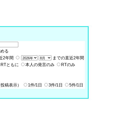
含める
近2年間
までの直近2年間
RTともに
本人の発言のみ
RTのみ
全投稿表示）
1件/1日
3件/1日
5件/1日