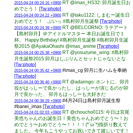
RT @imas_HS32: 卯月誕生日お
2015-04-24 00:24:16 +0900
めでとう！
[Tw:photo]
RT @taku1122: しまむー誕生日
2015-04-24 00:24:22 +0900
おめでとう！ ぶいっ #島村卯月生誕祭
[Tw:photo]
RT @BELCORNO: ラテアート
2015-04-24 00:24:39 +0900
【島村卯月】＠アイドルマスター 本日お誕生日で１
杯。 Happy Birthday! #島村卯月生誕祭 #島村卯月生誕
祭2015 @AyakaOhashi @imas_anime
[Tw:photo]
RT @yosuzume_wing: #島村卯
2015-04-24 00:25:38 +0900
月生誕祭2015 卯月はしぶりんとセットじゃないとな
[Tw:photo]
#imas_cg 卯月に生ハムを奉納
2015-04-24 00:35:42 +0900
[Tw:photo]
RT @adaringo: ホントに、卯月
2015-04-24 00:36:40 +0900
役がはっしーで良かったし、はっしーが演じるのが卯
月で良かった、 卯月もはっしーも大好きだ
#4月24日は島村卯月誕生祭
2015-04-24 00:38:29 +0900
#banei_imas
[Tw:photo]
RT @choucho0115: 今日は宮尾
2015-04-24 01:02:03 +0900
美也ちゃんのお誕生日！美也ちゃんおめでとう〜！お
めでとう〜おめでとう〜！！！！(*´ω`*)指折り数えて
ました。 今年もこうやってお祝いできて嬉しいです！