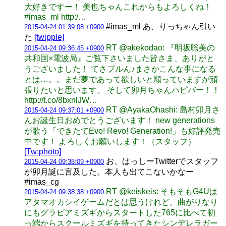
大好きですー！ 美也ちゃんこれからもよろしくね！
#imas_ml http:/…
#imas_ml あ、りっちゃん引い
2015-04-24 01:39:08 +0900
た
[twipple]
RT @akekodao: 『明坂聡美の
2015-04-24 09:36:45 +0900
共和国×電波局』ご覧下さいました皆さま、ありがと
うございました！ てさプルん♪まさかこんな事になる
とは…。。まだ夢であって欲しいと願っていますが頑
張りたいと思います。 そして卯月ちゃんハピバー！！
http://t.co/8bxnlJW…
RT @AyakaOhashi: 島村卯月さ
2015-04-24 09:37:01 +0900
んお誕生日おめでとうございます！ new generations
が歌う「できたてEvo! Revo! Generation!」も好評発売
中です！ よろしくお願いします！（スタッフ）
[Tw:photo]
お、はっしーTwitterでスタッフ
2015-04-24 09:38:09 +0900
が卯月誕に言及した。本人も出てこないかなー
#imas_cg
RT @keiskeis: そもそもG4Uは
2015-04-24 09:38:38 +0900
アタマオカシイゲームだとは思うけれど、曲がりなり
にもグラビアミズギからスタートした765に比べて初
っ端からスクールミズギを持ってきたシンデレラガー