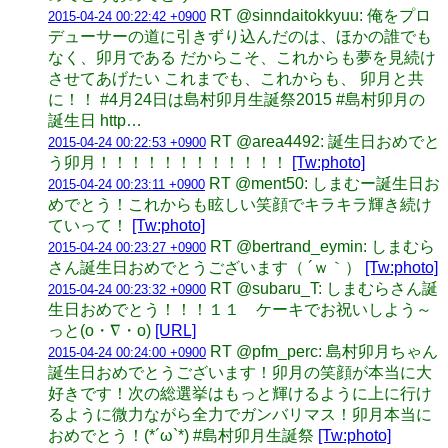
RT @sinndaitokkyuu: 俺をプロ
2015-04-24 00:22:42 +0900
デューサーの道に引きずり込んだのは、ほかの誰でも
なく、卯月である だからこそ、これからも夢を見続け
させてあげたい これまでも、これからも、 卯月と共
に！！ #4月24日は島村卯月生誕祭2015 #島村卯月の
誕生日 http…
RT @area4492: 誕生日おめでと
2015-04-24 00:22:53 +0900
う卯月！！！！！！！！！！！！
[Tw:photo]
RT @ment50: しまむー誕生日お
2015-04-24 00:23:11 +0900
めでとう！これからも眩しい笑顔でキラキラ輝き続け
ていって！
[Tw:photo]
RT @bertrand_eymin: しまむら
2015-04-24 00:23:27 +0900
さん誕生日おめでとうございます（ ´ｗ｀）
[Tw:photo]
RT @subaru_T: しまむらさん誕
2015-04-24 00:23:32 +0900
生日おめでとう！！！１１ ケーキでお祝いしよう～
っと(o・∇・o)
[URL]
RT @pfm_perc: 島村卯月ちゃん
2015-04-24 00:24:00 +0900
誕生日おめでとうございます！卯月の笑顔が本当に大
好きです！次の総選挙はもっと輝けるように上に行け
るように微力ながら全力でガンバリマス！卯月本当に
おめでとう！(*´ω`*) #島村卯月生誕祭
[Tw:photo]