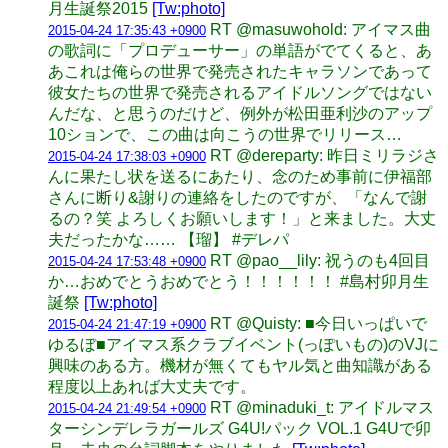
月生誕祭2015
[Tw:photo]
RT @masuwohold: アイマス曲
2015-04-24 17:35:43 +0900
の歌詞に「プロデューサー」の単語がでてくると、あ
あこれは俺らの世界で発売されたキャラソンであって
彼女たちの世界で発売されるアイドルソングではない
んだな、と思うのだけど、例外が松田亜利沙のアップ
10ションで、この曲は向こうの世界でリリース…
RT @dereparty: 昨日ミリラジさ
2015-04-24 17:38:03 +0900
んに果たし状を送るにあたり、念のため事前に伊福部
さんに断り&謝りの連絡をしたのですが、「なんで謝
るの？笑 よろしくお願いします！」と来ました。大丈
夫だったかな…… 【瑠】 #デレパ
RT @pao__lily: 祝うのも4回目
2015-04-24 17:53:48 +0900
か…おめでとうおめでとう！！！！！！ #島村卯月生
誕祭
[Tw:photo]
RT @Quisty: ■今日いっぱいで
2015-04-24 21:47:19 +0900
ゆるぼ■アイマス系クラブイベント(っぽいもの)のVJに
興味のある方。機材が無くてもヤル気と曲知識がある
程度以上あれば大丈夫です。
RT @minaduki_t: アイドルマス
2015-04-24 21:49:54 +0900
ターシンデレラガールズ G4U!パック VOL.1 G4Uで卯