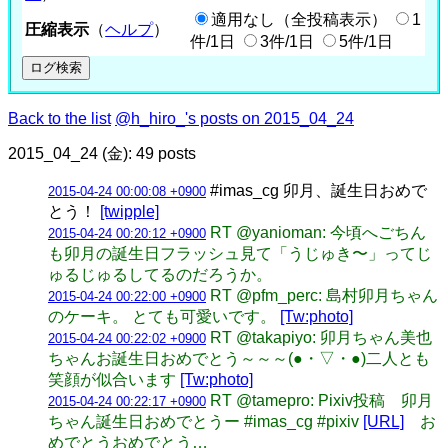
適用なし（全投稿表示）
1
圧縮表示
（
ヘルプ
）
件/1日
3件/1日
5件/1日
Back to the list
@h_hiro_'s posts on 2015_04_24
2015_04_24 (金): 49 posts
#imas_cg 卯月、誕生日おめで
2015-04-24 00:00:08 +0900
とう！
[twipple]
RT @yanioman: 今頃へごちん
2015-04-24 00:20:12 +0900
も卯月の誕生日フラッシュ見て「うじゅき〜」ってじ
ゅるじゅるしてるのだろうか。
RT @pfm_perc: 島村卯月ちゃん
2015-04-24 00:22:00 +0900
のケーキ。 とても可愛いです。
[Tw:photo]
RT @takapiyo: 卯月ちゃん美也
2015-04-24 00:22:02 +0900
ちゃんお誕生日おめでとう～～～(●・▽・●)二人とも
笑顔が似合います
[Tw:photo]
RT @tamepro: Pixiv投稿 卯月
2015-04-24 00:22:17 +0900
ちゃん誕生日おめでとうー #imas_cg #pixiv
[URL]
お
めでとうおめでとう…