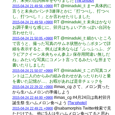
月、未央の台詞脚本をやりました
[Tw:photo]
RT @minaduki_t: まー具体的に
2015-04-24 21:49:56 +0900
言うと未央のパンチ3連弾とかに「打つべし、打つべ
し、打つべし！」とか言わせたりしました
RT @minaduki_t: 未央はかなり
2015-04-24 21:49:59 +0900
お調子乗りな感じに、卯月はちょいアホっぽい台詞を
言わせたり。
RT @minaduki_t: 細かいところ
2015-04-24 21:50:05 +0900
で言うと、撮った写真のサムネ状態から△ボタンで詳
細を表示すると、例えば未央ならば「ふっふっふ、グ
ラビアクイーン未央ちゃん参上♪ 保存用間違い無しだ
ね」みたいな写真にコメント言ってるみたいな所まで
書いたりしました
RT @minaduki_t: この写真コメ
2015-04-24 21:50:07 +0900
ントは二人のからみの組み合わせがあったりわりと量
を書いた記憶が…、お暇があれば是非チェックを
#imas_cg さて、メロン買った
2015-04-24 22:29:22 +0900
から生ハムメロンの準備しよう
#imas_cg #4月24日は島村卯月
2015-04-24 22:44:00 +0900
誕生祭 生ハムメロン食べよう
[Tw:photo]
@sabamorphis Twitter検索で見
2015-04-24 22:49:21 +0900
ただけでも、他に5人は生ハムメロン食べてると思わ