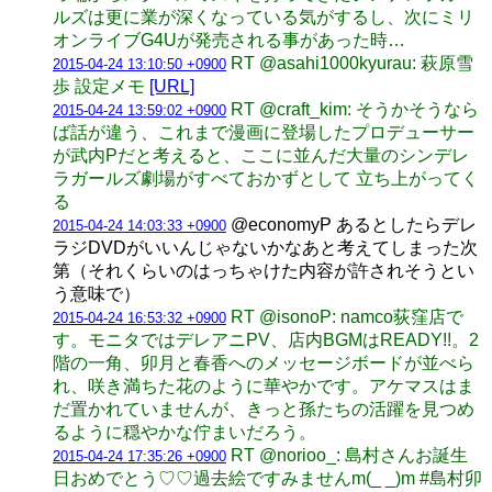
ルズは更に業が深くなっている気がするし、次にミリ
オンライブG4Uが発売される事があった時…
RT @asahi1000kyurau: 萩原雪
2015-04-24 13:10:50 +0900
歩 設定メモ
[URL]
RT @craft_kim: そうかそうなら
2015-04-24 13:59:02 +0900
ば話が違う、これまで漫画に登場したプロデューサー
が武内Pだと考えると、ここに並んだ大量のシンデレ
ラガールズ劇場がすべておかずとして 立ち上がってく
る
@economyP あるとしたらデレ
2015-04-24 14:03:33 +0900
ラジDVDがいいんじゃないかなあと考えてしまった次
第（それくらいのはっちゃけた内容が許されそうとい
う意味で）
RT @isonoP: namco荻窪店で
2015-04-24 16:53:32 +0900
す。モニタではデレアニPV、店内BGMはREADY!!。2
階の一角、卯月と春香へのメッセージボードが並べら
れ、咲き満ちた花のように華やかです。アケマスはま
だ置かれていませんが、きっと孫たちの活躍を見つめ
るように穏やかな佇まいだろう。
RT @norioo_: 島村さんお誕生
2015-04-24 17:35:26 +0900
日おめでとう♡♡過去絵ですみませんm(_ _)m #島村卯