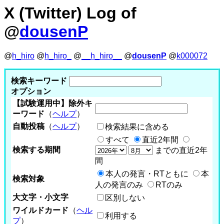
X (Twitter) Log of
@
dousenP
@
h_hiro
@
h_hiro_
@
__h_hiro__
@
dousenP
@
k000072
検索キーワード
オプション
【試験運用中】除外キ
ーワード
（
ヘルプ
）
自動投稿
（
ヘルプ
）
検索結果に含める
すべて
直近2年間
検索する期間
までの直近2年
間
本人の発言・RTともに
本
検索対象
人の発言のみ
RTのみ
大文字・小文字
区別しない
ワイルドカード
（
ヘル
利用する
プ
）