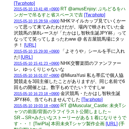
[Tw:photo]
RT @amusEnjoy: ぷちどるをハ
2015-05-10 13:41:48 +0900
ンガーで吊るすと省スペースで吉
[Tw:photo]
NHKマイルカップ見ていくかー
2015-05-10 15:28:59 +0900
って思って来てみたわけだが。場内で映されていた金
沢競馬の第8レースが「たかはし智秋生誕JPY杯」って
なってて笑ってしまったわww @ 名古屋競馬場にタッ
チ！
[URL]
「よそうや」シールを手に入れ
2015-05-10 15:29:00 +0900
た!
[URL]
NHK交響楽団のファンファー
2015-05-10 15:41:23 +0900
レ、ゆっくりじゃないな
@MiuraYusi 私も帯広で個人協
2015-05-10 16:01:07 +0900
賛競走を3回主催したことがありますが、同じ名前で6
回もの開催とは。数字もめでたい？ですしw
金沢競馬・たかはし智秋生誕
2015-05-10 16:23:18 +0900
JPY杯6、当てられませんでした
[Tw:photo]
RT @Muscular_Castle: 未央Tシ
2015-05-10 19:03:18 +0900
ャツの前面/背面のラフイラスト公開しました～
SR→SR+みたいなストーリーがある１着になりそうで
す・・！ [TwiPla] 本田未央Tシャツ製作企画
[URL]
(手