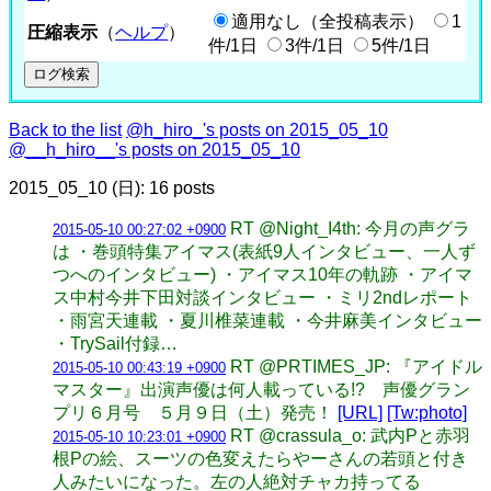
適用なし（全投稿表示）
1
圧縮表示
（
ヘルプ
）
件/1日
3件/1日
5件/1日
Back to the list
@h_hiro_'s posts on 2015_05_10
@__h_hiro__'s posts on 2015_05_10
2015_05_10 (日): 16 posts
RT @Night_I4th: 今月の声グラ
2015-05-10 00:27:02 +0900
は ・巻頭特集アイマス(表紙9人インタビュー、一人ず
つへのインタビュー) ・アイマス10年の軌跡 ・アイマ
ス中村今井下田対談インタビュー ・ミリ2ndレポート
・雨宮天連載 ・夏川椎菜連載 ・今井麻美インタビュー
・TrySail付録…
RT @PRTIMES_JP: 『アイドル
2015-05-10 00:43:19 +0900
マスター』出演声優は何人載っている!? 声優グラン
プリ６月号 ５月９日（土）発売！
[URL]
[Tw:photo]
RT @crassula_o: 武内Pと赤羽
2015-05-10 10:23:01 +0900
根Pの絵、スーツの色変えたらやーさんの若頭と付き
人みたいになった。左の人絶対チャカ持ってる