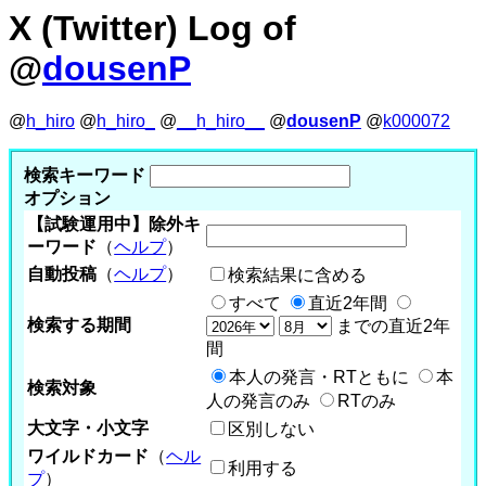
X (Twitter) Log of
@
dousenP
@
h_hiro
@
h_hiro_
@
__h_hiro__
@
dousenP
@
k000072
検索キーワード
オプション
【試験運用中】除外キ
ーワード
（
ヘルプ
）
自動投稿
（
ヘルプ
）
検索結果に含める
すべて
直近2年間
検索する期間
までの直近2年
間
本人の発言・RTともに
本
検索対象
人の発言のみ
RTのみ
大文字・小文字
区別しない
ワイルドカード
（
ヘル
利用する
プ
）