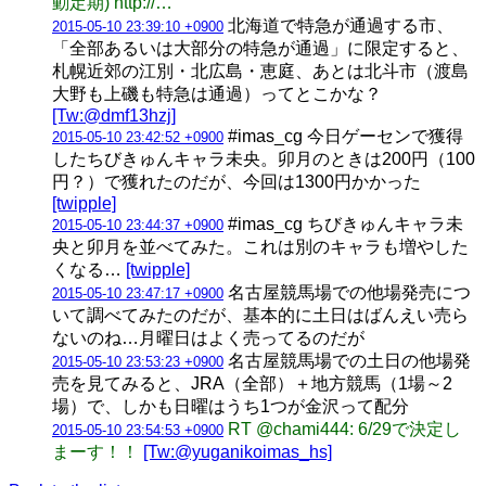
動定期) http://…
北海道で特急が通過する市、
2015-05-10 23:39:10 +0900
「全部あるいは大部分の特急が通過」に限定すると、
札幌近郊の江別・北広島・恵庭、あとは北斗市（渡島
大野も上磯も特急は通過）ってとこかな？
[Tw:@dmf13hzj]
#imas_cg 今日ゲーセンで獲得
2015-05-10 23:42:52 +0900
したちびきゅんキャラ未央。卯月のときは200円（100
円？）で獲れたのだが、今回は1300円かかった
[twipple]
#imas_cg ちびきゅんキャラ未
2015-05-10 23:44:37 +0900
央と卯月を並べてみた。これは別のキャラも増やした
くなる…
[twipple]
名古屋競馬場での他場発売につ
2015-05-10 23:47:17 +0900
いて調べてみたのだが、基本的に土日はばんえい売ら
ないのね…月曜日はよく売ってるのだが
名古屋競馬場での土日の他場発
2015-05-10 23:53:23 +0900
売を見てみると、JRA（全部）＋地方競馬（1場～2
場）で、しかも日曜はうち1つが金沢って配分
RT @chami444: 6/29で決定し
2015-05-10 23:54:53 +0900
まーす！！
[Tw:@yuganikoimas_hs]