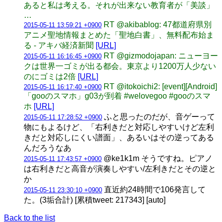
あると私は考える。それが出来ない教育者が「美談」
…
RT @akibablog: 47都道府県別
2015-05-11 13:59:21 +0900
アニメ聖地情報まとめた「聖地白書」、無料配布始ま
る - アキバ経済新聞
[URL]
RT @gizmodojapan: ニューヨー
2015-05-11 16:16:45 +0900
クは世界一ゴミが出る都会。東京より1200万人少ない
のにゴミは2倍
[URL]
RT @itokoichi2: [event][Android]
2015-05-11 16:17:40 +0900
「gooのスマホ」g03が到着 #welovegoo #gooのスマ
ホ
[URL]
ふと思ったのだが、音ゲーって
2015-05-11 17:28:52 +0900
物にもよるけど、「右利きだと対応しやすいけど左利
きだと対応しにくい譜面」、あるいはその逆ってある
んだろうなあ
@ke1k1m そうですね。ピアノ
2015-05-11 17:43:57 +0900
は右利きだと高音が演奏しやすい/左利きだとその逆と
か
直近約24時間で106発言して
2015-05-11 23:30:10 +0900
た。(3垢合計) [累積tweet: 217343] [auto]
Back to the list