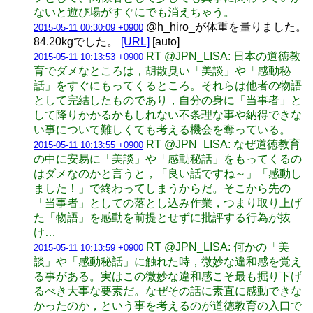
ないと遊び場がすぐにでも消えちゃう。
@h_hiro_が体重を量りました。
2015-05-11 00:30:09 +0900
84.20kgでした。
[URL]
[auto]
RT @JPN_LISA: 日本の道徳教
2015-05-11 10:13:53 +0900
育でダメなところは，胡散臭い「美談」や「感動秘
話」をすぐにもってくるところ。それらは他者の物語
として完結したものであり，自分の身に「当事者」と
して降りかかるかもしれない不条理な事や納得できな
い事について難しくても考える機会を奪っている。
RT @JPN_LISA: なぜ道徳教育
2015-05-11 10:13:55 +0900
の中に安易に「美談」や「感動秘話」をもってくるの
はダメなのかと言うと，「良い話ですね～」「感動し
ました！」で終わってしまうからだ。そこから先の
「当事者」としての落とし込み作業，つまり取り上げ
た「物語」を感動を前提とせずに批評する行為が抜
け…
RT @JPN_LISA: 何かの「美
2015-05-11 10:13:59 +0900
談」や「感動秘話」に触れた時，微妙な違和感を覚え
る事がある。実はこの微妙な違和感こそ最も掘り下げ
るべき大事な要素だ。なぜその話に素直に感動できな
かったのか，という事を考えるのが道徳教育の入口で