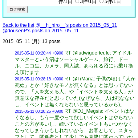
件/1日
3件/1日
5件/1日
Back to the list
@__h_hiro__'s posts on 2015_05_11
@dousenP's posts on 2015_05_11
2015_05_11 (月): 13 posts
RT @ludwigderteufe: アイドル
2015-05-11 00:20:44 +0900
マスターという沼はソーシャルゲーム、旅行、ドー
ル、ニコ生、カメラ、同人誌、あらゆる沼にお乗り換
え頂けます
RT @TiMaria: 子供の頃は「人が
2015-05-11 00:28:18 +0900
死ぬ」とか「好きなモノが無くなる」とは思ってない
ので、「人を支える人」や「イベントを支える人」が
無意味な存在だと思っていた(なぜなら、人は死なない
し、イベントは無くならないと思っているから)。
RT @DJ_Megsis: イベントはな
2015-05-11 00:28:25 +0900
くなるし、もう一度やって欲しいイベントはやらない
ことの方が多いし、続いているイベントもいつかなく
なってしまうかもしれないから、お客として、スタッ
フとして、関係者として少しでも真摯に関わっていか