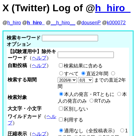
X (Twitter) Log of @
h_hiro_
@
h_hiro
@
h_hiro_
@
__h_hiro__
@
dousenP
@
k000072
検索キーワード
オプション
【試験運用中】除外キ
ーワード
（
ヘルプ
）
自動投稿
（
ヘルプ
）
検索結果に含める
すべて
直近2年間
検索する期間
までの直近2年
間
本人の発言・RTともに
本
検索対象
人の発言のみ
RTのみ
大文字・小文字
区別しない
ワイルドカード
（
ヘル
利用する
プ
）
適用なし（全投稿表示）
1
圧縮表示
（
ヘルプ
）