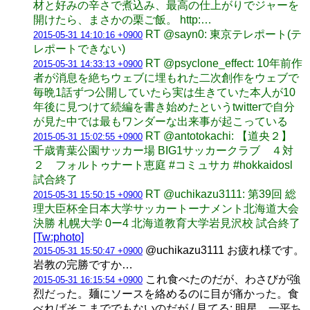
材と好みの辛さで煮込み、最高の仕上がりでジャーを
開けたら、まさかの栗ご飯。 http:…
RT @sayn0: 東京テレポート(テ
2015-05-31 14:10:16 +0900
レポートできない)
RT @psyclone_effect: 10年前作
2015-05-31 14:33:13 +0900
者が消息を絶ちウェブに埋もれた二次創作をウェブで
毎晩1話ずつ公開していたら実は生きていた本人が10
年後に見つけて続編を書き始めたというtwitterで自分
が見た中では最もワンダーな出来事が起こっている
RT @antotokachi: 【道央２】
2015-05-31 15:02:55 +0900
千歳青葉公園サッカー場 BIG1サッカークラブ ４対
２ フォルトゥナート恵庭 #コミュサカ #hokkaidosl
試合終了
RT @uchikazu3111: 第39回 総
2015-05-31 15:50:15 +0900
理大臣杯全日本大学サッカートーナメント北海道大会
決勝 札幌大学 0ー4 北海道教育大学岩見沢校 試合終了
[Tw:photo]
@uchikazu3111 お疲れ様です。
2015-05-31 15:50:47 +0900
岩教の完勝ですか…
これ食べたのだが、わさびが強
2015-05-31 16:15:54 +0900
烈だった。麺にソースを絡めるのに目が痛かった。食
べればそこまででもないのだが / 見てる: 明星 一平ち