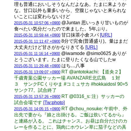
理も普通においしそうなんだよなあ。たまに来ようか
な。甘口以外も量多いから、空腹じゃないと来られな
いことには変わらないけど
@Juntan 思いっきり甘いものが
2015-05-31 10:57:06 +0900
食べたい気分だったので来ました。5年ぶり。
甘口抹茶小倉スパ
[URL]
2015-05-31 10:59:44 +0900
8分で完食(普通盛り)。量はまだ
2015-05-31 11:11:47 +0900
大丈夫だけど甘さがかなりきてる
[URL]
@iwamode @simo0625 ありが
2015-05-31 11:16:14 +0900
とうございます。たまに登りたくなる山でしたw
はち…八事
2015-05-31 11:29:48 +0900
RT @antotokachi: 【道央２】
2015-05-31 13:09:07 +0900
千歳青葉公園サッカー場 AVANZARE北広島 １対
３ サンクFCくりやま #コミュサカ #hokkaidosl 90+5
サンク77。試合終了
RT @0316_s: 注）サッカーの
2015-05-31 13:57:26 +0900
試合会場です
[Tw:photo]
RT @chou_nosuke: 午前中、外
2015-05-31 14:05:15 +0900
出先で妻から『娘と出掛ける。ご飯は炊いてるから』
と連絡が入る。 これはチャンス。お昼は自分だけのカ
レーを作ることに。鶏肉にホウレン草に茄子などの具