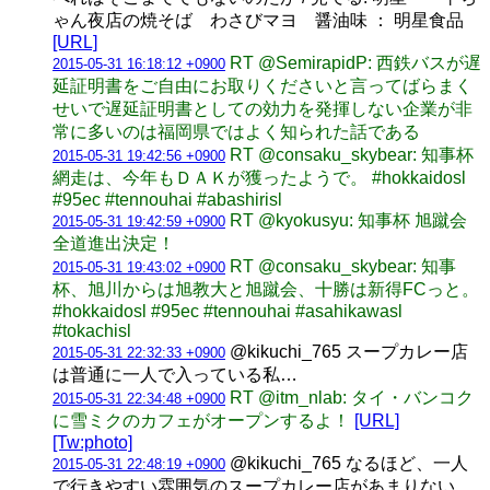
ゃん夜店の焼そば わさびマヨ 醤油味 ： 明星食品
[URL]
RT @SemirapidP: 西鉄バスが遅
2015-05-31 16:18:12 +0900
延証明書をご自由にお取りくださいと言ってばらまく
せいで遅延証明書としての効力を発揮しない企業が非
常に多いのは福岡県ではよく知られた話である
RT @consaku_skybear: 知事杯
2015-05-31 19:42:56 +0900
網走は、今年もＤＡＫが獲ったようで。 #hokkaidosl
#95ec #tennouhai #abashirisl
RT @kyokusyu: 知事杯 旭蹴会
2015-05-31 19:42:59 +0900
全道進出決定！
RT @consaku_skybear: 知事
2015-05-31 19:43:02 +0900
杯、旭川からは旭教大と旭蹴会、十勝は新得FCっと。
#hokkaidosl #95ec #tennouhai #asahikawasl
#tokachisl
@kikuchi_765 スープカレー店
2015-05-31 22:32:33 +0900
は普通に一人で入っている私…
RT @itm_nlab: タイ・バンコク
2015-05-31 22:34:48 +0900
に雪ミクのカフェがオープンするよ！
[URL]
[Tw:photo]
@kikuchi_765 なるほど、一人
2015-05-31 22:48:19 +0900
で行きやすい雰囲気のスープカレー店があまりない、