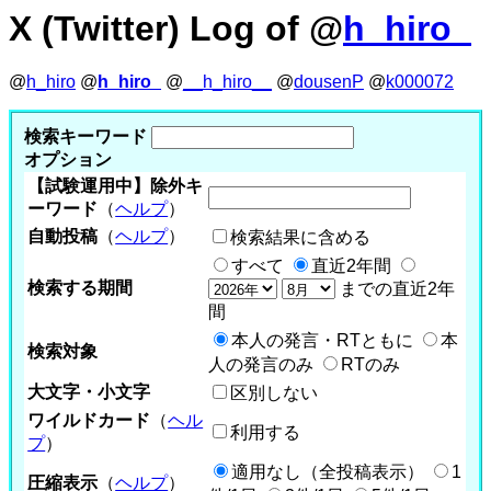
X (Twitter) Log of @
h_hiro_
@
h_hiro
@
h_hiro_
@
__h_hiro__
@
dousenP
@
k000072
検索キーワード
オプション
【試験運用中】除外キ
ーワード
（
ヘルプ
）
自動投稿
（
ヘルプ
）
検索結果に含める
すべて
直近2年間
検索する期間
までの直近2年
間
本人の発言・RTともに
本
検索対象
人の発言のみ
RTのみ
大文字・小文字
区別しない
ワイルドカード
（
ヘル
利用する
プ
）
適用なし（全投稿表示）
1
圧縮表示
（
ヘルプ
）