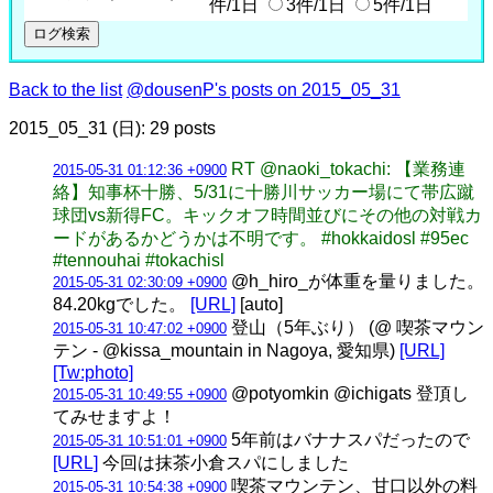
件/1日
3件/1日
5件/1日
Back to the list
@dousenP's posts on 2015_05_31
2015_05_31 (日): 29 posts
RT @naoki_tokachi: 【業務連
2015-05-31 01:12:36 +0900
絡】知事杯十勝、5/31に十勝川サッカー場にて帯広蹴
球団vs新得FC。キックオフ時間並びにその他の対戦カ
ードがあるかどうかは不明です。 #hokkaidosl #95ec
#tennouhai #tokachisl
@h_hiro_が体重を量りました。
2015-05-31 02:30:09 +0900
84.20kgでした。
[URL]
[auto]
登山（5年ぶり） (@ 喫茶マウン
2015-05-31 10:47:02 +0900
テン - @kissa_mountain in Nagoya, 愛知県)
[URL]
[Tw:photo]
@potyomkin @ichigats 登頂し
2015-05-31 10:49:55 +0900
てみせますよ！
5年前はバナナスパだったので
2015-05-31 10:51:01 +0900
[URL]
今回は抹茶小倉スパにしました
喫茶マウンテン、甘口以外の料
2015-05-31 10:54:38 +0900