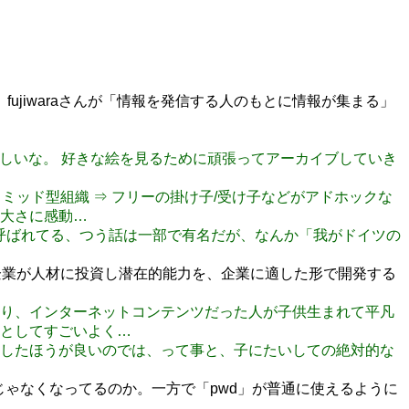
jiwaraさんが「情報を発信する人のもとに情報が集まる」
にしてほしいな。 好きな絵を見るために頑張ってアーカイブしていき
なピラミッド型組織 ⇒ フリーの掛け子/受け子などがアドホックな
大さに感動…
(孫詐欺)と呼ばれてる、つう話は一部で有名だが、なんか「我がドイツの
企業が人材に投資し潜在的能力を、企業に適した形で開発する
になったり、インターネットコンテンツだった人が子供生まれて平凡
としてすごいよく…
らか貢献したほうが良いのでは、って事と、子にたいしての絶対的な
動じゃなくなってるのか。一方で「pwd」が普通に使えるように