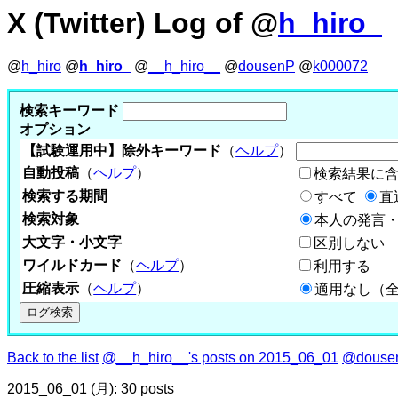
X (Twitter) Log of @
h_hiro_
@
h_hiro
@
h_hiro_
@
__h_hiro__
@
dousenP
@
k000072
検索キーワード
オプション
【試験運用中】除外キーワード
（
ヘルプ
）
自動投稿
（
ヘルプ
）
検索結果に
検索する期間
すべて
直
検索対象
本人の発言・
大文字・小文字
区別しない
ワイルドカード
（
ヘルプ
）
利用する
圧縮表示
（
ヘルプ
）
適用なし（
Back to the list
@__h_hiro__'s posts on 2015_06_01
@dousen
2015_06_01 (月): 30 posts