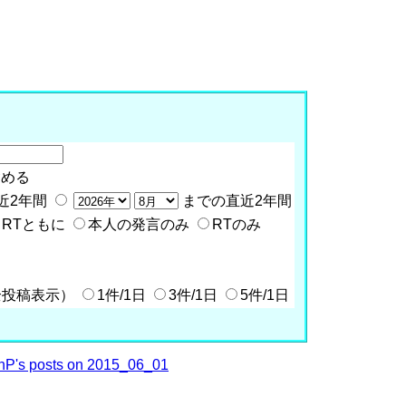
含める
近2年間
までの直近2年間
RTともに
本人の発言のみ
RTのみ
全投稿表示）
1件/1日
3件/1日
5件/1日
P's posts on 2015_06_01