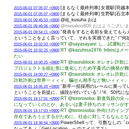
[まもなく最終列車] 女鹿駅(羽越本線) 
2015-06-01 07:05:07 +0900
[まもなく最終列車] 生野駅(石北本線) 
2015-06-01 07:05:07 +0900
@dj_kusuha おは
2015-06-01 09:45:53 +0900
@masakov800 おはようござい
2015-06-01 09:49:06 +0900
"発表をすると名前を覚えてもらえ
2015-06-01 09:54:11 +0900
ということをよく言っていて、それを実感できた" / “
RT @sayasayare: し…試運
2015-06-01 10:02:03 +0900
RT @kazuhisa1976:
2015-06-01 10:02:25 +0900
たい
RT @raurublock: オ
2015-06-01 14:00:25 +0900
プロジェクトを組む形に進化したため芋蔓式の摘発が難
RT @raurublock: オレ
2015-06-01 14:00:27 +0900
詐欺詐術は世界一ィィィ、騙せん相手など無いィィィ」
"新卒一括採用のレールに乗って
2015-06-01 14:05:20 +0900
ということを前提に、値段が付いている" / “4、50代
RT @tororosoba: 
2015-06-01 14:17:01 +0900
になっていくのとか、あるいは妻子持ちのオッサンがす
RT @tororosoba: 
2015-06-01 14:17:03 +0900
存在であろうとするがために、社会に対してもなんとな
PowerShellって、引数な
2015-06-01 14:36:54 +0900
なってる（「Get-Location」へのエイリアス）。