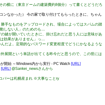
たびにその横に（東京ドームの建築費約8個分）って書くとどうだろ
コンなかった） 今の家で取り付けてもらったときに、ちゃん
され、勝手なものをアップロードされ、場合によってはスパムの踏
動しない人」のためのも…
てドアの鍵が開いていたときに、掛け忘れだと思う人には意味があ
は効果がありません」っ…
味ないんだよ。定期的なパスワード変更程度でどうにかなるような
" "海外展開という単語が出てくる昨今だと思うので、この世には
始 ～Windows内から実行 - PC Watch
[URL]
ス
[URL]
@Sankei_newsさんから
ニコバーは札幌産まれ ※大事なことry
）