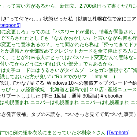
ーム何個分」って言い方があるから、新国立、2,700億円って書く
引き"って何それ…」状態だった私（以前は札幌在住で家にエア
tatopon5]
ドを定期的に変更しろ」ってのは「パスワードが漏れ、情報が閲覧
で下ろされたとしても『なんかおかしい』と言いながら何も行
スワードの変更って意味あるの？」って聞かれたら私は「帰ってき
とか通帳とか全部改めてクレジットカードを全て停止する人に
んと「気付く」ことが出来る人にとってはパスワード変更なんて意
付いてからどうにかすればいい部分」でもあるから。
のプログラマは文字コードにはうるさいがタイムゾーンをガン無視する
が良い" / “Railsでのサマ…” http://t.…)
してかな / 見てる: Windows 10への無償アップグレード予約が開
営の「とっぴ～」が経営破綻 北海道と福島で計２０店 - 産経ニュー
Iがまたリブートしました (本日 1回目，通算 30回目) #rebootter
 ニコバーは札幌産まれ ニコバーは札幌産まれ ニコバーは札幌産まれ 
反省すべき発言候補」タブの未読を、ついさっき見てて気づいた事実
ライブですでに例の紐を衣装にまとっていた水樹奈々さん
[Tw:photo]