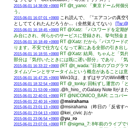
RT @t_yano: 「東京ド
2015-06-01 14:38:09 +0900
う。
これ読んで、「"エアコンの真空
2015-06-01 16:07:01 +0900
としててくれたんだろうか…（全然覚えてない）
[Tw:@
RT @Xatz: 「パスワー
2015-06-01 16:18:45 +0900
み台にされ、何らかのサービスに登録され、挙句預金ま
RT @Xatz: だから「パ
2015-06-01 16:18:49 +0900
ります。不安で仕方なくなって家にある全部の引き出し
RT @Xatz: 結局、ちゃ
2015-06-01 16:18:55 +0900
部分は「気付いたときには既に遅い部分」であり、「気
(RT @t_wada: "日本
2015-06-01 16:33:22 +0900
タイムゾーンとサマータイムという概念があることは意識しておいた方
Win10は、まずはサブのWin8機で試
2015-06-01 16:47:25 +0900
RT @_tonky: 回転ずし運
2015-06-01 18:32:54 +0900
.@h_hiro_ のGalaxy Note I
2015-06-01 21:53:09 +0900
RT @NICONICO_BAR:
2015-06-01 22:40:01 +0900
@msirahama
2015-06-01 22:40:16 +0900
@msirahama （昨日の「
2015-06-01 23:01:13 +0900
@kei_civic おか
2015-06-01 23:04:13 +0900
@yu_ro
2015-06-01 23:06:54 +0900
RT @sigma_7: 8年前の
2015-06-01 23:07:01 +0900