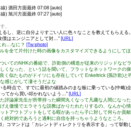
酒田方面最終 07:08 [auto]
旭川方面最終 07:27 [auto]
ます。
るし、逆に自分よりすごい人に色々なことを教えてもらえる。fu
何故僕はエンジニアとして対…”
[URL]
転だこれ…なに？
[Tw:photo]
 Inboxはメールを全て片付けた時の画像をカスタマイズできるよう
レオレ詐欺についてのNHKの番組で、詐欺側の構造が従来のリジッド
しくなった、という話を聞いて、フラットなネットワークの偉
オレ詐欺に良く似たものがドイツにも存在していて Enkeltrick 
な感じがして凄そうだよな
いる時点で、すでに最初の値踏みのまな板に乗っている(中略)
になってから買い叩かれないよう…”
[URL]
新進気鋭の尖った評論家先生が所帯持った瞬間丸くなって凡庸な人間
げえ傲慢でエラそうな説教ばかりたれたりするの、なんか心情
外向けのインプットアウトプットをしてる暇があったら子に対して何
く絶対的であろうと過剰に自信を持っちゃうようなところ。
しの「cd」コマンドは「カレントディレクトリを表示する」って挙