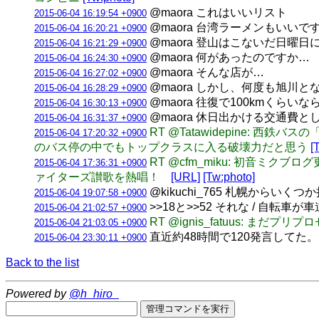
@maora これはいいリスト
2015-06-04 16:19:54 +0900
@maora 台湾ラーメンもいい
2015-06-04 16:20:21 +0900
@maora 登山はこないだ日曜
2015-06-04 16:21:29 +0900
@maora 何があったのですか…
2015-06-04 16:24:30 +0900
@maora そんな店が…
2015-06-04 16:27:02 +0900
@maora しかし、何度も旭川
2015-06-04 16:28:29 +0900
@maora 往復で100kmくら
2015-06-04 16:30:13 +0900
@maora 休日出かける交通費
2015-06-04 16:31:37 +0900
RT @Tatawidepine
2015-06-04 17:20:32 +0900
のバス停の中でもトップクラスに入る破壊力だと思う
[
RT @cfm_miku: 初音
2015-06-04 17:36:31 +0900
ァイターズ讃歌を熱唱！
[URL]
[Tw:photo]
@kikuchi_765 札幌から
2015-06-04 19:07:58 +0900
>>18と>>52 それな / 自
2015-06-04 21:02:57 +0900
RT @ignis_fatuus: ま
2015-06-04 21:03:05 +0900
直近約48時間で120発言してた。(3垢合計)
2015-06-04 23:30:11 +0900
Back to the list
Powered by
@h_hiro_