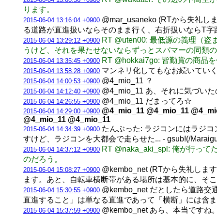
ります。
@mar_usaneko (RT
2015-06-04 13:16:04 +0900
る道路が直進扱いならそのまま行く、右折扱いならT字
RT @uten00: 最低源の
2015-06-04 13:29:12 +0900
うけど、それを果たせないならずっとスパマーの同類の
RT @hokkai7go: 皆勤賞
2015-06-04 13:35:45 +0900
マンネリ化してもなお続いていく
2015-06-04 13:58:28 +0900
@4_mio_11 ？
2015-06-04 14:00:53 +0900
@4_mio_11 あ、それに気づ
2015-06-04 14:12:40 +0900
@4_mio_11 だまってろ☆
2015-06-04 14:26:55 +0900
@4_mio_11 @4_mio_11 @4_mi
2015-06-04 14:29:00 +0900
@4_mio_11 @4_mio_11
たんぶった: ラジコンにはラジ
2015-06-04 14:34:39 +0900
すけど、ラジコンを大都会で走らせた... - gsub!(/Maraigue/)
RT @naka_aki_spl
2015-06-04 14:37:12 +0900
のだろう。
@kembo_net (RTから
2015-06-04 15:08:27 +0900
ます。あと、自転車横断帯がある場所は基本的に、そこ
@kembo_net だとしたら道
2015-06-04 15:30:55 +0900
直進すること」は単なる直進であって「横断」には含ま
@kembo_net あら、本当
2015-06-04 15:37:59 +0900