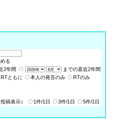
含める
近2年間
までの直近2年間
RTともに
本人の発言のみ
RTのみ
全投稿表示）
1件/1日
3件/1日
5件/1日