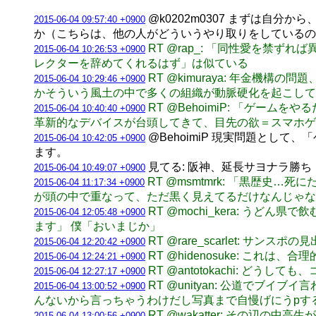
@k0202m0307 まずは自
2015-06-04 09:57:40 +0900
か（こちらは、他の人がどういうやり取りをしているの
RT @rap_: 「同性愛を
2015-06-04 10:26:53 +0900
レクターを辞めてくれるはず」は似ている
RT @kimuraya: 年金
2015-06-04 10:29:46 +0900
かそういう風土の中で多くの組織が動脈硬化を起こして
RT @BehoimiP: 「ゲ
2015-06-04 10:40:40 +0900
革新的なデバイスが台頭してきて、目先の欲＝スマホゲ
@BehoimiP 現実問題とし
2015-06-04 10:42:05 +0900
ます。
見てる: 阪神、延長サヨナラ勝ち！８
2015-06-04 10:49:07 +0900
RT @msmtmrk: 「黒歴
2015-06-04 11:17:34 +0900
が頭の中で重なって、ただ黒く見えてるだけなんじゃな
RT @mochi_kera: 
2015-06-04 12:05:48 +0900
ます」 僕「おいまじか」
RT @rare_scarlet: サ
2015-06-04 12:20:42 +0900
RT @hidenosuke: これ
2015-06-04 12:24:21 +0900
RT @antotokachi: 
2015-06-04 12:27:17 +0900
RT @unityan: 公道で
2015-06-04 13:00:52 +0900
んないから言っちゃうわけだし写真まで自慢げにうpす
RT @wakatter: その
2015-06-04 13:00:56 +0900