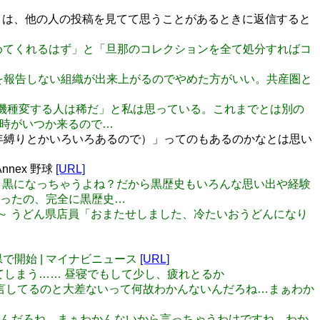
あとは、他の人の投稿を見てて思うことがあるときに返信すると
を辞めてくれるはず」と「旦那のコレクションを全て処分すればコ
ミスを報告しない組織が出来上がるのでやめた方がいい。共産圏と
携帯を機種変する人は稀だ」と私は思っている。これまでとは別の
う時がいつか来るので…
（2年縛りとかいろいろあるので）」ってのもあるのかなとは思い
nex 野球
[URL]
ぜると黒になっちゃうよね？だから黒歴史もいろんな思い出や経験
ったの、完全に黒歴史…
５分後～ うどん県店員「おまたせしました、冷たいおうどんになり
県で開始 | マイナビニュース
[URL]
目してしまう…… 昼寝でもして少し、疲れとるか
るの公言してるのと大差ないって何故わかんないんだろね…まぁわか
んないんだろね…まぁわかんないから言っちゃうわけですね、わか