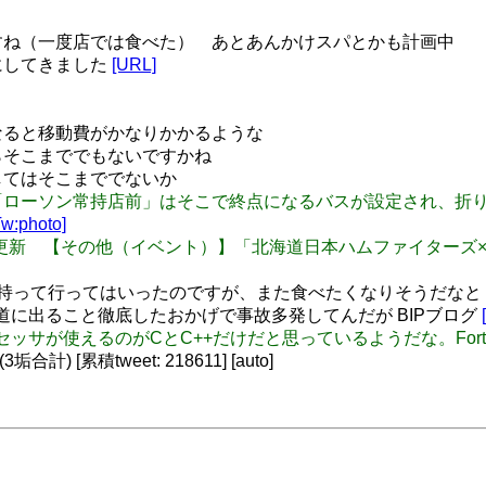
ですね（一度店では食べた） あとあんかけスパとかも計画中
日にしてきました
[URL]
となると移動費がかなりかかるような
いならそこまででもないですかね
としてはそこまででないか
: 西鉄バスの「ローソン常持店前」はそこで終点になるバスが設定さ
Tw:photo]
ミクブログ更新 【その他（イベント）】「北海道日本ハムファイタ
いくつか持って行ってはいったのですが、また食べたくなりそうだなと
転車が車道に出ること徹底したおかげで事故多発してんだが BIPブログ
だプリプロセッサが使えるのがCとC++だけだと思っているようだな。For
 [累積tweet: 218611] [auto]