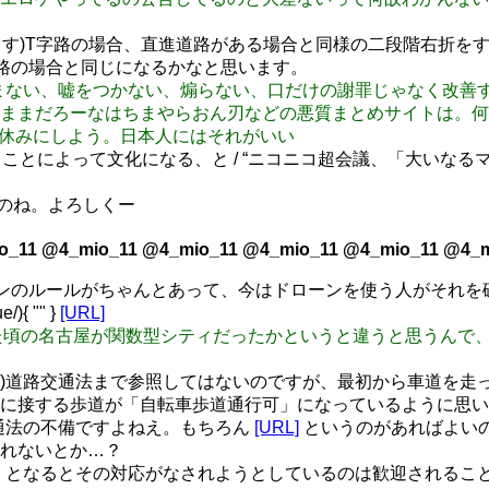
から失礼します)T字路の場合、直進道路がある場合と同様の二段階右
路の場合と同じになるかなと思います。
義理（盗まない、嘘をつかない、煽らない、口だけの謝罪じゃなく
ままだろーなはちまやらおん刃などの悪質まとめサイトは。何
の商品を休みにしよう。日本人にはそれがいい
ことによって文化になる、と / “ニコニコ超会議、「大いなる
いたのね。よろしくー
o_11 @4_mio_11 @4_mio_11 @4_mio_11 @4_mio_11 @4_m
コンのルールがちゃんとあって、今はドローンを使う人がそれ
{ "" }
[URL]
: 俺が行ってた頃の名古屋が関数型シティだったかというと違うと思
失礼します)道路交通法まで参照してはないのですが、最初から車道
に接する歩道が「自転車歩道通行可」になっているように思い
路交通法の不備ですよねえ。もちろん
[URL]
というのがあればよいの
れないとか…？
ですね。となるとその対応がなされようとしているのは歓迎され