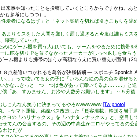
分から、出来事や知ったことを投稿していくところからですかね。
かも参考にしつつ）。
禁ずれば異性愛者になるはず」と「ネット契約を切れば引きこもり
機構の問題、あまりミスをした人間を厳しく罰し過ぎると今度は誰も
、壊死していった
ームをやるためにゲーム機を買う人はいても、ゲームをやるために
ーに舵を切りIPを育てなかったメーカーがしっぺ返しを食ら
て、「ゲーム機よりも携帯のほうが高額なうえに買い替えが面倒
点差追いつかれるも鳥谷が決勝犠飛 ― スポニチ Sponichi An
史…死にたい…」って呟いてる女の子に「いろんな絵の具の色を混
いかな…きっと一つ一つは色があって輝いてるよ………」と送
うどん県で飲む僕「あ、すみません、お冷や人数分お願いします」 ～
ンスポの見出しこんなん笑うに決まってるやろwwwwwww
[Tw:photo]
は、合理的。 - ヤマト運輸、路線バス改造した「貨客混載」輸送を岩手
どうしても、コクヨの「ハリナックス」を「ハナタレナックス」と、空
ブイブイ言わせてんの公言するの、その辺の中高生がエロゲやって
るわけだが
辺の中高生がエロゲやってるの公言してるのと大差ないって何故わか