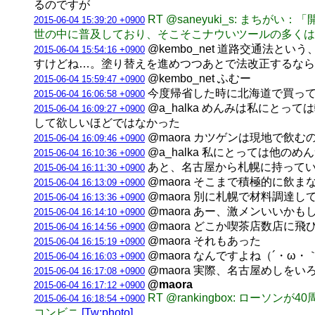
るのですが
RT @saneyuki_s: ま
2015-06-04 15:39:20 +0900
世の中に普及しており、そこそこナウいツールの多くは*
@kembo_net 道路交通法
2015-06-04 15:54:16 +0900
すけどね…。塗り替えを進めつつあとで法改正するなら
@kembo_net ふむー
2015-06-04 15:59:47 +0900
今度帰省した時に北海道で買って
2015-06-04 16:06:58 +0900
@a_halka めんみは私にと
2015-06-04 16:09:27 +0900
して欲しいほどではなかった
@maora カツゲンは現地で飲
2015-06-04 16:09:46 +0900
@a_halka 私にとっては他の
2015-06-04 16:10:36 +0900
あと、名古屋から札幌に持ってい
2015-06-04 16:11:30 +0900
@maora そこまで積極的に飲ま
2015-06-04 16:13:09 +0900
@maora 別に札幌で材料調達
2015-06-04 16:13:36 +0900
@maora あー、激メンいいかも
2015-06-04 16:14:10 +0900
@maora どこか喫茶店数店
2015-06-04 16:14:56 +0900
@maora それもあった
2015-06-04 16:15:19 +0900
@maora なんですよね（´・ω
2015-06-04 16:16:03 +0900
@maora 実際、名古屋めしを
2015-06-04 16:17:08 +0900
@maora
2015-06-04 16:17:12 +0900
RT @rankingbox: ロ
2015-06-04 16:18:54 +0900
コンビニ
[Tw:photo]