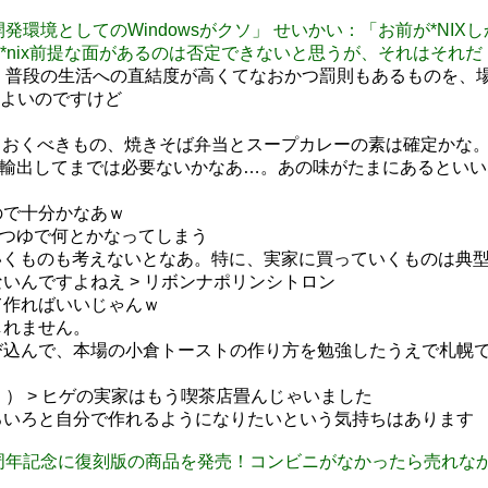
ちがい：「開発環境としてのWindowsがクソ」 せいかい：「お前が
nix前提な面があるのは否定できないと思うが、それはそれだ
という、普段の生活への直結度が高くてなおかつ罰則もあるもの
よいのですけど
おくべきもの、焼きそば弁当とスープカレーの素は確定かな
っては輸出してまでは必要ないかなあ…。あの味がたまにあると
むので十分かなあｗ
めんつゆで何とかなってしまう
くものも考えないとなあ。特に、実家に買っていくものは典
ないんですよねえ > リボンナポリンシトロン
して作ればいいじゃんｗ
しれません。
に飛び込んで、本場の小倉トーストの作り方を勉強したうえで札幌
・｀） > ヒゲの実家はもう喫茶店畳んじゃいました
いろいろと自分で作れるようになりたいという気持ちはあります
ーソンが40周年記念に復刻版の商品を発売！コンビニがなかったら売れ