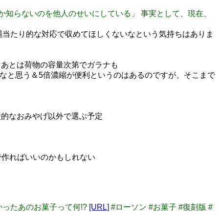
*NIXしか知らないのを他人のせいにしている」 事実として、現在、
を、場当たり的な対応で収めてほしくないなという気持ちはありま
。あとは荷物の容量次第でガラナも
いいなと思う＆5倍濃縮が便利というのはあるのですが、そこまで
型的なおみやげ以外で選ぶ予定
で作ればいいのかもしれない
なかったあのお菓子って何!?
[URL]
#ローソン #お菓子 #復刻版 #