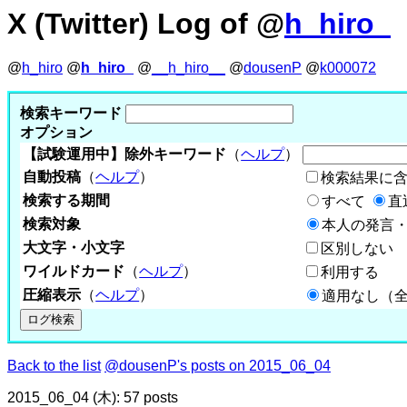
X (Twitter) Log of @
h_hiro_
@
h_hiro
@
h_hiro_
@
__h_hiro__
@
dousenP
@
k000072
検索キーワード
オプション
【試験運用中】除外キーワード
（
ヘルプ
）
自動投稿
（
ヘルプ
）
検索結果に
検索する期間
すべて
直
検索対象
本人の発言・
大文字・小文字
区別しない
ワイルドカード
（
ヘルプ
）
利用する
圧縮表示
（
ヘルプ
）
適用なし（
Back to the list
@dousenP's posts on 2015_06_04
2015_06_04 (木): 57 posts