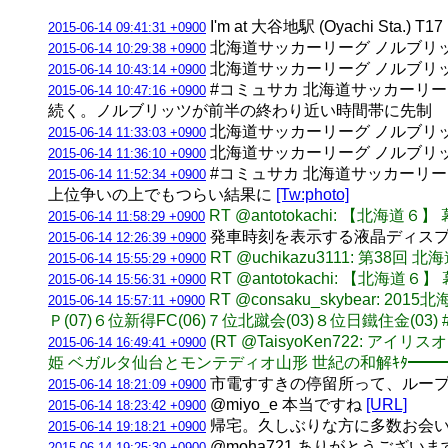
I'm at 大谷地駅 (Oyachi Sta.) T
2015-06-14 09:41:31 +0900
北海道サッカーリーグ ノルブリッ
2015-06-14 10:29:38 +0900
北海道サッカーリーグ ノルブリッ
2015-06-14 10:43:14 +0900
#コミュサカ 北海道サッカーリー
2015-06-14 10:47:16 +0900
続く。ノルブリッツが前半の終わり近い時間帯に先制
北海道サッカーリーグ ノルブリッツ
2015-06-14 11:33:03 +0900
北海道サッカーリーグ ノルブリッ
2015-06-14 11:36:10 +0900
#コミュサカ 北海道サッカーリー
2015-06-14 11:52:34 +0900
上位争いの上でもつらい結果に
[Tw:photo]
RT @antotokachi: 【北海
2015-06-14 11:58:29 +0900
発車時刻を表示する液晶ディスプレイ
2015-06-14 12:26:39 +0900
RT @uchikazu3111: 第3
2015-06-14 15:55:29 +0900
RT @antotokachi: 【北海道
2015-06-14 15:56:31 +0900
RT @consaku_skybear
2015-06-14 15:57:11 +0900
Ｐ(07)６位新得FC(06)７位北蹴会(03)８位日鐵住金(03) #chi
(RT @TaisyoKen722
2015-06-14 16:49:41 +0900
姫 ベガルタ仙台とモンテディオ山形 世紀の和解ｷﾀ━━━━(ﾟ∀ﾟ)━━━
市電すすきの停留所って、ループ
2015-06-14 18:21:09 +0900
@miyo_e 本当ですね
[URL]
2015-06-14 18:23:42 +0900
帰宅。久しぶりな方に多数お会い
2015-06-14 19:18:21 +0900
@moha721 ありがとうございま
2015-06-14 19:25:30 +0900