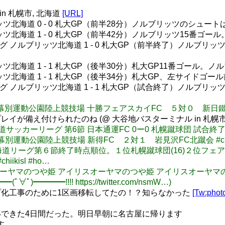
17 in 札幌市, 北海道
[URL]
ツ北海道 0 - 0 札大GP（前半28分）ノルブリッツのシュー
ツ北海道 1 - 0 札大GP（前半42分）ノルブリッツ15番ゴ
グ ノルブリッツ北海道 1 - 0 札大GP（前半終了）ノルブ
北海道 1 - 1 札大GP（後半30分）札大GP11番ゴール
ツ北海道 1 - 1 札大GP（後半34分）札大GP、左サイド
グ ノルブリッツ北海道 1 - 1 札大GP（試合終了）ノルブ
道６】 幕別運動公園陸上競技場 十勝フェアスカイFC ５対０ 新日鐵住金室蘭 
が備え付けられたのね (@ 大谷地バスターミナル in 札幌市
8回 北海道サッカーリーグ 第6節 日本通運FC 0ー0 札幌蹴球団 試合終
６】 幕別運動公園陸上競技場 新得FC ２対１ 岩見沢FC北蹴会 #chiiki
: 2015北海道リーグ第６節終了時点順位。１位札幌蹴球団(16)２位フェ
ikisl #ho…
: アイリスオーヤマのつや姫 アイリスオーヤマのつや姫 アイリスオ
━!!!! https://twitter.com/nsmW…)
化工事のために1区画移転してたの！？知らなかった
[Tw:phot
できた4日間だった。明日早朝に名古屋に帰ります
す。