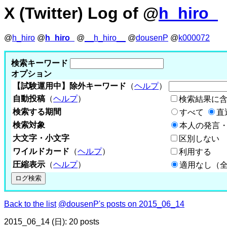
X (Twitter) Log of @
h_hiro_
@
h_hiro
@
h_hiro_
@
__h_hiro__
@
dousenP
@
k000072
検索キーワード
オプション
【試験運用中】除外キーワード
（
ヘルプ
）
自動投稿
（
ヘルプ
）
検索結果に
検索する期間
すべて
直
検索対象
本人の発言・
大文字・小文字
区別しない
ワイルドカード
（
ヘルプ
）
利用する
圧縮表示
（
ヘルプ
）
適用なし（
Back to the list
@dousenP's posts on 2015_06_14
2015_06_14 (日): 20 posts