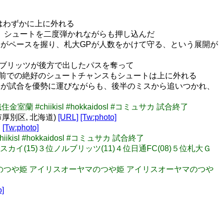
トはわずかに上に外れる
ール。シュートを二度弾かれながらも押し込んだ
リッツがペースを握り、札大GPが人数をかけて守る、という展開が
。ノルブリッツが後方で出したパスを奪って
ゴール前での絶好のシュートチャンスもシュートは上に外れる
リッツが試合を優勢に運びながらも、後半のミスから追いつかれ、
#chiikisl #hokkaidosl #コミュサカ 試合終了
厚別区, 北海道)
[URL]
[Tw:photo]
了
[Tw:photo]
sl #hokkaidosl #コミュサカ 試合終了
アスカイ(15)３位ノルブリッツ(11)４位日通FC(08)５位札大Ｇ
ーヤマのつや姫 アイリスオーヤマのつや姫 アイリスオーヤマのつや
o]