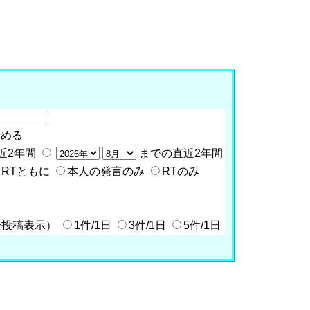
含める
近2年間
までの直近2年間
RTともに
本人の発言のみ
RTのみ
全投稿表示）
1件/1日
3件/1日
5件/1日