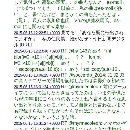
して気付いた衝撃の事実。この曲もなんと「es-moll」
（=♭6つ）でした！！以前に、私の曲はes-mollが多
い、と、書いたけど、まさかこの曲もだったとは…
（驚）。尺八の素川欣也氏、Vn.の伊藤友馬氏、es-
mollにも関わらずｗ素敵…
見てる: 「あなた既に転出され
2015-06-15 12:22:51 +0900
てますが」 私の住民票、誰がなぜ：朝日新聞デジタ
ル
[URL]
RT @hal1437: めう「int
2015-06-15 12:23:48 +0900
i;for(i=0;i<10;i++)a[i]=b[i];…」 ？？「for(int
i=0;i<10;i++)a[i]=b[i];」 めう「…」 ？？
「std::copy(a,a+10,b);！」 めう「std::copy(a,a+10…
RT @soccerdb_2014: J1,J2,J3
2015-06-15 13:06:15 +0900
の全カテゴリーで退場を記録したのは森勇介が初めて
RT @myrmecoleon: 前にアーカ
2015-06-15 16:31:24 +0900
イブについて話したとき言ってたのは，いまの子供た
ちが20年後にこういうのあったよねと言えるような思
い出と寄り添ったモノが，モノ自身とは言わないまで
も記録すら残ってなかったらそれは悲しいことなんじ
ゃないかな，というような話。
RT @myrmecoleon: スマホのゲ
2015-06-15 16:31:27 +0900
ームアプリとか生まれては消えていくような代物が，