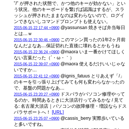
"/" が押された状態で、かつ他のキーが効かない」とい
う状況。他のキーボードを繋げば認識はするが、スラ
ッシュが押されたままなのは変わらないので、ログイ
ンできないしコマンドプロンプトも使えない。
@yassunsan 焼きそば弁当毎日
2015-06-15 22:17:44 +0900
とは…ｗ
このマシン買ったの1年2ヶ月前
2015-06-15 22:30:46 +0900
なんだよなあ…保証切れた直後に壊れるとかもうね
@maora いま一番かけてほしく
2015-06-15 22:36:24 +0900
ない言葉だった（´・ω・｀）
@maora 使えるだけいいじゃな
2015-06-15 22:39:07 +0900
いですか…
@ignis_fatuus とりあえず「/」
2015-06-15 22:41:12 +0900
のキーを引っ張り上げてみても何も変わらなかったの
で、基盤の問題かなあ…
ドスパラがパソコン修理やって
2015-06-15 23:20:27 +0900
るのか。時間あるときに大須店行ってみるかな / 見て
る: 名古屋大須店｜パソコンの故障修理・増設ならドス
パラサポートへ！
[URL]
@cassis_berry 実際歩いている
2015-06-15 23:25:07 +0900
と多いですね。