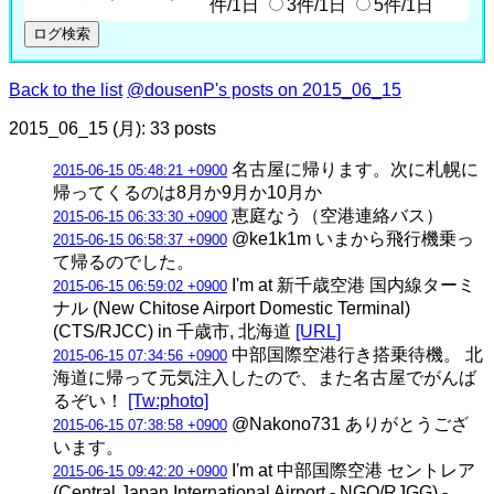
件/1日
3件/1日
5件/1日
Back to the list
@dousenP's posts on 2015_06_15
2015_06_15 (月): 33 posts
名古屋に帰ります。次に札幌に
2015-06-15 05:48:21 +0900
帰ってくるのは8月か9月か10月か
恵庭なう（空港連絡バス）
2015-06-15 06:33:30 +0900
@ke1k1m いまから飛行機乗っ
2015-06-15 06:58:37 +0900
て帰るのでした。
I'm at 新千歳空港 国内線ターミ
2015-06-15 06:59:02 +0900
ナル (New Chitose Airport Domestic Terminal)
(CTS/RJCC) in 千歳市, 北海道
[URL]
中部国際空港行き搭乗待機。 北
2015-06-15 07:34:56 +0900
海道に帰って元気注入したので、また名古屋でがんば
るぞい！
[Tw:photo]
@Nakono731 ありがとうござ
2015-06-15 07:38:58 +0900
います。
I'm at 中部国際空港 セントレア
2015-06-15 09:42:20 +0900
(Central Japan International Airport - NGO/RJGG) -