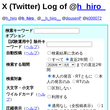
X (Twitter) Log of @
h_hiro_
@
h_hiro
@
h_hiro_
@
__h_hiro__
@
dousenP
@
k000072
検索キーワード
オプション
【試験運用中】除外キ
ーワード
（
ヘルプ
）
自動投稿
（
ヘルプ
）
検索結果に含める
すべて
直近2年間
検索する期間
までの直近2年
間
本人の発言・RTともに
本
検索対象
人の発言のみ
RTのみ
大文字・小文字
区別しない
ワイルドカード
（
ヘル
利用する
プ
）
適用なし（全投稿表示）
1
圧縮表示
（
ヘルプ
）