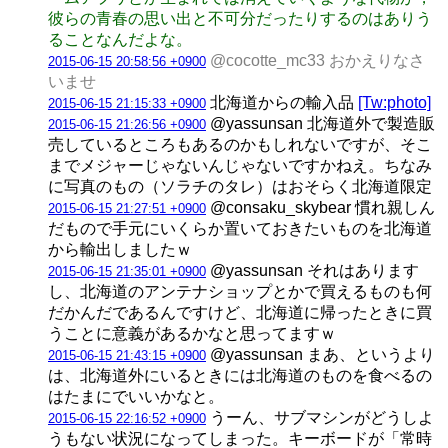
彼らの青春の思い出と不可分だったりするのはありう
ることなんだよな。
@cocotte_mc33 おかえりなさ
2015-06-15 20:58:56 +0900
いませ
北海道からの輸入品
[Tw:photo]
2015-06-15 21:15:33 +0900
@yassunsan 北海道外で製造販
2015-06-15 21:26:56 +0900
売しているところもあるのかもしれないですが、そこ
までメジャーじゃないんじゃないですかねえ。ちなみ
に写真のもの（ソラチのタレ）はおそらく北海道限定
@consaku_skybear 慣れ親しん
2015-06-15 21:27:51 +0900
だもので手元にいくらか置いておきたいものを北海道
から輸出しましたｗ
@yassunsan それはあります
2015-06-15 21:35:01 +0900
し、北海道のアンテナショップとかで買えるものも何
だかんだであるんですけど、北海道に帰ったときに買
うことに意義があるかなと思ってますｗ
@yassunsan まあ、というより
2015-06-15 21:43:15 +0900
は、北海道外にいるときには北海道のものを食べるの
はたまにでいいかなと。
うーん、サブマシンがどうしよ
2015-06-15 22:16:52 +0900
うもない状況になってしまった。キーボードが「常時