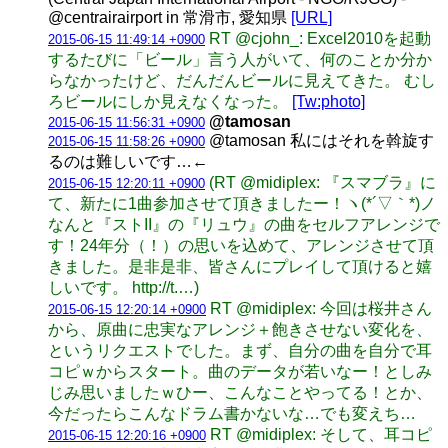
@centrairairport in 常滑市, 愛知県
[URL]
RT @cjohn_: Excel2010を起動
2015-06-15 11:49:14 +0900
するたびに「ビール」言う人がいて、何のことか分か
らなかったけど、だんだんビールに見えてきた。 むし
ろビールにしか見えなくなった。
[Tw:photo]
@tamosan
2015-06-15 11:56:31 +0900
@tamosan 私にはそれを斡旋す
2015-06-15 11:58:26 +0900
るのは難しいです…←
(RT @midiplex: 『スマブラ』に
2015-06-15 12:20:11 +0900
て、新たに1曲参加させて頂きましたー！ヽ(*´▽｀*)ノ
なんと『ストII』の『リュウ』の曲をセルフアレンジで
す！24年分（！）の思いを込めて、アレンジさせて頂
きました。是非是非、皆さんにプレイして頂けると嬉
しいです。 http://t.…)
RT @midiplex: 今回は桜井さん
2015-06-15 12:20:14 +0900
から、原曲に忠実なアレンジ＋飽きさせない変化を、
というリクエストでした。まず、自分の曲を自分で耳
コピｗからスタート。曲のデータが若いなー！としみ
じみ思いましたｗひー、こんなことやってる！とか、
今だったらこんなドラム書かないな…でも変えち…
RT @midiplex: そして、耳コピ
2015-06-15 12:20:16 +0900