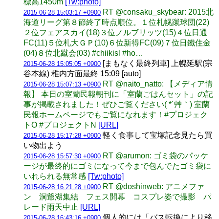
標高1450m
[Tw:photo]
RT @consaku_skybear: 2015北
2015-06-28 15:03:17 +0900
海道リーグ第８節終了時点順位。１位札幌蹴球団(22)
２位フェアスカイ(18)３位ノルブリッツ(15)４位日通
FC(11)５位札大ＧＰ(10)６位新得FC(09)７位日鐵住金
(04)８位北蹴会(03) #chiikisl #ho…
[まもなく最終列車] 上幌延駅(宗
2015-06-28 15:05:05 +0900
谷本線) 稚内方面最終 15:09 [auto]
RT @naito_natto: 【メディア情
2015-06-28 15:07:13 +0900
報】 本日の室蘭民報朝刊に「室蘭ごはんセット」の記
事が掲載されました！ぜひご覧ください( *´艸｀) 室蘭
民報ホームページでもご覧になれます！#プロジェク
トO #プロジェクトN
[URL]
軽く食事して宝塚記念見たら買
2015-06-28 15:17:28 +0900
い物出よう
RT @arumon: ゴミ袋のパッケ
2015-06-28 15:57:30 +0900
ージが最終的にゴミになって今まで包んでたゴミ袋に
いれられる無常感
[Tw:photo]
RT @doshinweb: アニメファ
2015-06-28 16:21:28 +0900
ン 洞爺湖集結 フェス開幕 コスプレ姿で撮影 パ
レード雨天中止
[URL]
個人的には「バス転換により移
2015-06-28 16:43:16 +0900