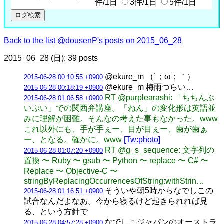
件/1日
3件/1日
5件/1日
Back to the list
@dousenP's posts on 2015_06_28
2015_06_28 (日): 39 posts
@ekure_m （´；ω；｀）
2015-06-28 00:10:55 +0900
@ekure_m 梅雨つらい…
2015-06-28 00:18:19 +0900
RT @purplearashi: 「ちちんぷ
2015-06-28 01:06:58 +0900
いぷい」での関西弁講座。「ねん」の変化形は英語並
みに理解が困難。そんなの考えた事もなかった。www
これ以外にも、手が手ぇー、目が目ぇー、歯が歯ぁ
ー、となる。確かに。www
[Tw:photo]
RT @g_s_sequence: 文字列の
2015-06-28 01:07:20 +0900
置換 〜 Ruby 〜 gsub 〜 Python 〜 replace 〜 C# 〜
Replace 〜 Objective-C 〜
stringByReplacingOccurrencesOfString:withStrin…
そういや朝5時からなでしこの
2015-06-28 01:16:51 +0900
試合なんだよなあ。今から寝るけど起きられれば見
る、という方針で
なでしこジャパンのオーストラ
2015-06-28 04:57:28 +0900