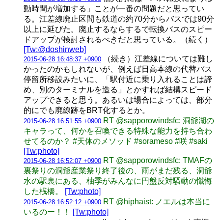
動時間が増加する」ことが一番の問題だと思ってい
る。江差線廃止区間も鉄道の約70分からバスでは90分
以上に延びた。廃止するならするで転換バスのスピー
ドアップが検討されるべきだと思っている。（続く）
[Tw:@doshinweb]
（続き）江差線については難し
2015-06-28 16:48:37 +0900
かったのかもしれないが、例えば日高本線の代替バス
停留所移設みたいに、「駅付近に乗り入れることは諦
め、別のターミナルを造る」とかすれば結構スピード
アップできると思う。あるいは場合によっては、部分
的にでも廃線跡をBRT化するとか。
RT @sapporowindsfc: 洞爺湖の
2015-06-28 16:51:55 +0900
キャラって、何かを召喚できる特殊な能力を持ち合わ
せてるのか？ #天体のメソッド #sorameso #咲 #saki
[Tw:photo]
RT @sapporowindsfc: TMAFの
2015-06-28 16:52:07 +0900
裏祭りの洞爺産業祭り終了後の、雨がまだ残る、洞爺
水の駅裏にある、柚季がみんなに円盤反対騒動の懺悔
した桟橋。
[Tw:photo]
RT @hiphaist: ノエルは本当に
2015-06-28 16:52:12 +0900
いるのー！！
[Tw:photo]