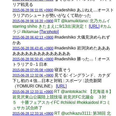
リア戦見る
#nadeshiko あぶねえ…オースト
2015-06-28 06:11:05 +0900
ラリアのシュートが勢いがなくて助かった
RT @kamuikitano: 北乃カムイ
2015-06-28 06:16:20 +0900
starring shiho きたまえに9/13出演決定！
[URL]
#カム
ラジ #kitamae
[Tw:photo]
#nadeshiko 大儀見決められず
2015-06-28 06:42:13 +0900
かあ
#nadeshiko 岩渕決めたあああ
2015-06-28 06:43:45 +0900
ああああああああああああああ
#nadeshiko 勝った…！オース
2015-06-28 06:50:45 +0900
トラリア 0 - 1 日本
寝直そう
2015-06-28 07:05:08 +0900
見てる: イングランド、カナダ
2015-06-28 12:32:06 +0900
下し初の４強…日本と対戦 : スポーツ : 読売新聞
（YOMIURI ONLINE）
[URL]
RT @antotokachi: 【北海道８】
2015-06-28 12:33:11 +0900
岩見沢東山公園陸上競技場 岩見沢FC北蹴会 ３対
５ 十勝フェアスカイFC #chiikisl #hokkaidosl #コミ
ュサカ 試合終了
RT @uchikazu3111: 第38回 北
2015-06-28 12:33:16 +0900