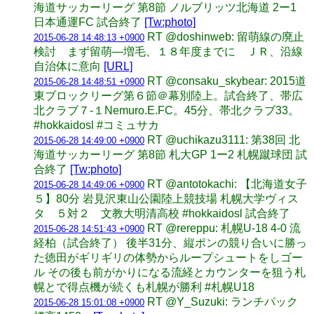
海道サッカーリーグ 第8節 ノルブリッツ北海道 2ー1
日本通運FC 試合終了
[Tw:photo]
RT @doshinweb: 留萌線の廃止
2015-06-28 14:48:13 +0900
検討 まず留萌―増毛、１８年度までに ＪＲ、沿線
自治体に意向
[URL]
RT @consaku_skybear: 2015道
2015-06-28 14:48:51 +0900
東ブロックリーグ第６節＠幕別陸上。試合終了、帯広
北クラブ７-１Nemuro.E.FC。45分、帯北クラブ33。
#hokkaidosl #コミュサカ
RT @uchikazu3111: 第38回 北
2015-06-28 14:49:00 +0900
海道サッカーリーグ 第8節 札大GP 1ー2 札幌蹴球団 試
合終了
[Tw:photo]
RT @antotokachi: 【北海道女子
2015-06-28 14:49:06 +0900
５】80分 岩見沢東山公園陸上競技場 札幌大学ヴィス
タ ５対２ 文教大明清高校 #hokkaidosl 試合終了
RT @rereppu: 札幌U-18 4-0 流
2015-06-28 14:51:43 +0900
経柏（試合終了） 後半31分、縦ポンの競り合いに勝っ
た徳田がギリギリの体勢からループシュートをしゴー
ル その後も前がかりになる流経とカウンターを狙う札
幌とで得点機が続くも札幌が勝利 #札幌U18
RT @Y_Suzuki: ランチパック
2015-06-28 15:01:08 +0900