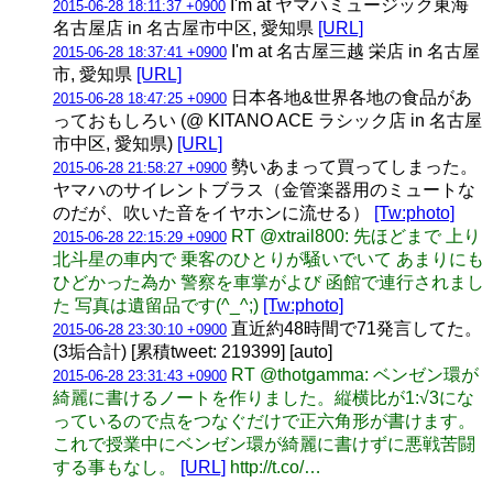
I'm at ヤマハミュージック東海
2015-06-28 18:11:37 +0900
名古屋店 in 名古屋市中区, 愛知県
[URL]
I'm at 名古屋三越 栄店 in 名古屋
2015-06-28 18:37:41 +0900
市, 愛知県
[URL]
日本各地&世界各地の食品があ
2015-06-28 18:47:25 +0900
っておもしろい (@ KITANO ACE ラシック店 in 名古屋
市中区, 愛知県)
[URL]
勢いあまって買ってしまった。
2015-06-28 21:58:27 +0900
ヤマハのサイレントブラス（金管楽器用のミュートな
のだが、吹いた音をイヤホンに流せる）
[Tw:photo]
RT @xtrail800: 先ほどまで 上り
2015-06-28 22:15:29 +0900
北斗星の車内で 乗客のひとりが騒いでいて あまりにも
ひどかった為か 警察を車掌がよび 函館で連行されまし
た 写真は遺留品です(^_^;)
[Tw:photo]
直近約48時間で71発言してた。
2015-06-28 23:30:10 +0900
(3垢合計) [累積tweet: 219399] [auto]
RT @thotgamma: ベンゼン環が
2015-06-28 23:31:43 +0900
綺麗に書けるノートを作りました。縦横比が1:√3にな
っているので点をつなぐだけで正六角形が書けます。
これで授業中にベンゼン環が綺麗に書けずに悪戦苦闘
する事もなし。
[URL]
http://t.co/…