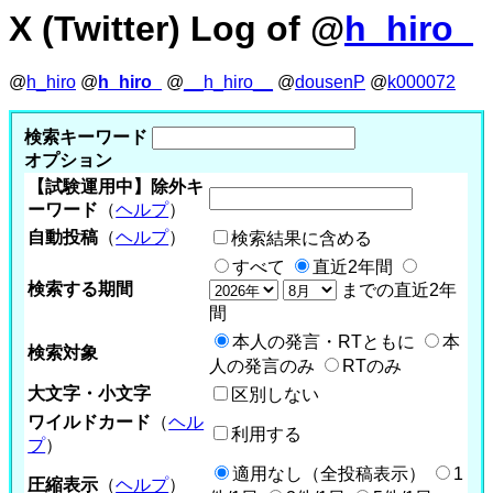
X (Twitter) Log of @
h_hiro_
@
h_hiro
@
h_hiro_
@
__h_hiro__
@
dousenP
@
k000072
検索キーワード
オプション
【試験運用中】除外キ
ーワード
（
ヘルプ
）
自動投稿
（
ヘルプ
）
検索結果に含める
すべて
直近2年間
検索する期間
までの直近2年
間
本人の発言・RTともに
本
検索対象
人の発言のみ
RTのみ
大文字・小文字
区別しない
ワイルドカード
（
ヘル
利用する
プ
）
適用なし（全投稿表示）
1
圧縮表示
（
ヘルプ
）