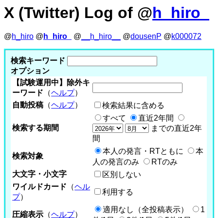
X (Twitter) Log of @
h_hiro_
@
h_hiro
@
h_hiro_
@
__h_hiro__
@
dousenP
@
k000072
検索キーワード
オプション
【試験運用中】除外キ
ーワード
（
ヘルプ
）
自動投稿
（
ヘルプ
）
検索結果に含める
すべて
直近2年間
検索する期間
までの直近2年
間
本人の発言・RTともに
本
検索対象
人の発言のみ
RTのみ
大文字・小文字
区別しない
ワイルドカード
（
ヘル
利用する
プ
）
適用なし（全投稿表示）
1
圧縮表示
（
ヘルプ
）