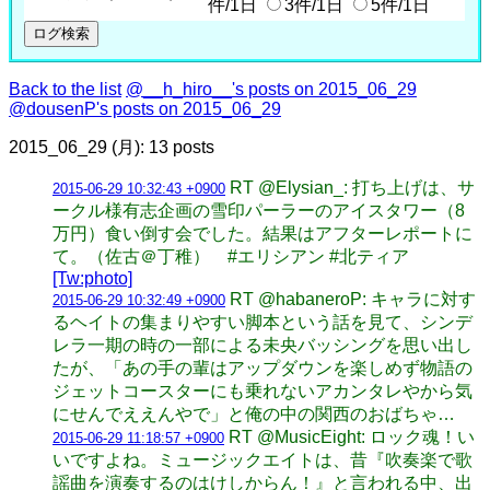
件/1日
3件/1日
5件/1日
Back to the list
@__h_hiro__'s posts on 2015_06_29
@dousenP's posts on 2015_06_29
2015_06_29 (月): 13 posts
RT @Elysian_: 打ち上げは、サ
2015-06-29 10:32:43 +0900
ークル様有志企画の雪印パーラーのアイスタワー（8
万円）食い倒す会でした。結果はアフターレポートに
て。（佐古＠丁稚） #エリシアン #北ティア
[Tw:photo]
RT @habaneroP: キャラに対す
2015-06-29 10:32:49 +0900
るヘイトの集まりやすい脚本という話を見て、シンデ
レラ一期の時の一部による未央バッシングを思い出し
たが、「あの手の輩はアップダウンを楽しめず物語の
ジェットコースターにも乗れないアカンタレやから気
にせんでええんやで」と俺の中の関西のおばちゃ…
RT @MusicEight: ロック魂！い
2015-06-29 11:18:57 +0900
いですよね。ミュージックエイトは、昔『吹奏楽で歌
謡曲を演奏するのはけしからん！』と言われる中、出