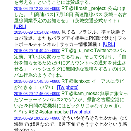
を考える」ということには賛成する。
RT @Hiroshi_project: 公式出ま
2015-06-29 12:33:38 +0900
した。『 [高速バス] 7月18日 高速路線バス 茨城－名古
屋線開業予定のお知らせ』（茨城交通公式サイト）
[URL]
見てる: ブラジル、準々決勝で
2015-06-29 13:24:02 +0900
コパ敗退。またもパラグアイ相手にPK戦で沈む | フッ
トボールチャンネル | サッカー情報満載！
[URL]
RT @g_u_nex: Twitterのスパム
2015-06-29 16:49:49 +0900
定義、ずいぶん変わってるなぁ。そしてやはり、「自
分を知らせるためだけにアカウントへの通知を発生さ
せる」「ハッシュタグに無関係な投稿をする」のはス
パム行為のようですね。
RT @lichtxxx: イーアスにラビ
2015-06-29 17:45:36 +0900
ができる！（≧∇≦）
[Tw:photo]
RT @ikam_mosa: 無事に旅立っ
2015-06-29 17:46:08 +0900
たソーラーインパルス2でゲソが、県営名古屋空港に
いた28日間の駐機料にはビックリじゃなイカｗ ∬(;
^_^)っ #SI2 #solarimpulse
[Tw:photo]
そういやそろそろ七夕かあ（北
2015-06-29 19:02:25 +0900
海道では8月なので、6月下旬でもうすぐ七夕という感
覚がない）