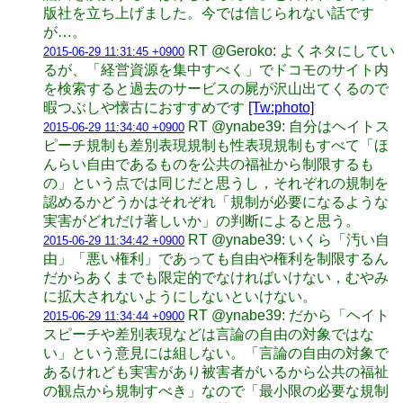
版社を立ち上げました。今では信じられない話です
が…。
RT @Geroko: よくネタにしてい
2015-06-29 11:31:45 +0900
るが、「経営資源を集中すべく」でドコモのサイト内
を検索すると過去のサービスの屍が沢山出てくるので
暇つぶしや懐古におすすめです
[Tw:photo]
RT @ynabe39: 自分はヘイトス
2015-06-29 11:34:40 +0900
ピーチ規制も差別表現規制も性表現規制もすべて「ほ
んらい自由であるものを公共の福祉から制限するも
の」という点では同じだと思うし，それぞれの規制を
認めるかどうかはそれぞれ「規制が必要になるような
実害がどれだけ著しいか」の判断によると思う。
RT @ynabe39: いくら「汚い自
2015-06-29 11:34:42 +0900
由」「悪い権利」であっても自由や権利を制限するん
だからあくまでも限定的でなければいけない，むやみ
に拡大されないようにしないといけない。
RT @ynabe39: だから「ヘイト
2015-06-29 11:34:44 +0900
スピーチや差別表現などは言論の自由の対象ではな
い」という意見には組しない。「言論の自由の対象で
あるけれども実害があり被害者がいるから公共の福祉
の観点から規制すべき」なので「最小限の必要な規制