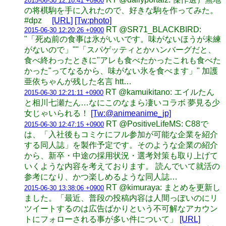
2015-06-30 12:10:41 +0900
の将棋駒を手に入れたので、好きな駒を作ってみた。
#dpz
[URL]
[Tw:photo]
RT @SR71_BLACKBIRD:
2015-06-30 12:20:26 +0900
"「死ぬ前の食事は氷がいいです。味がないほうが未練
がないので」""「スパゲッティとかハンバーグだと、
食べ終わったときに"アレも食べたかったこれも食べた
かった"ってなるから、味がない氷を食べます」" 加護
亜依ちゃんが残した名言 htt…
RT @kamuikitano: エイルたん
2015-06-30 12:21:11 +0900
と相川七瀬たん…なにこのなまら凄いコラボ 夢見る少
女じゃいられる！
[Tw:@animeanime_jp]
RT @PositiveLifeMS: C88で
2015-06-30 12:47:15 +0900
は、「入社後もコミケにフル参加が可能な企業を紹介
する同人誌」を製作予定です。そのような企業の紹介
から、新卒・中途の採用状況・選考対策も取り上げて
いくような内容を考えております。 読んでいて就活の
参考になり、かつ楽しめるような同人誌…
RT @kimuraya: まとめを更新し
2015-06-30 13:38:06 +0900
ました。「最近、普段の投稿内容は人間っぽいのにリ
ツイートするのは広告ばかりという不可解なアカウン
トにフォローされる事が多い件について」
[URL]