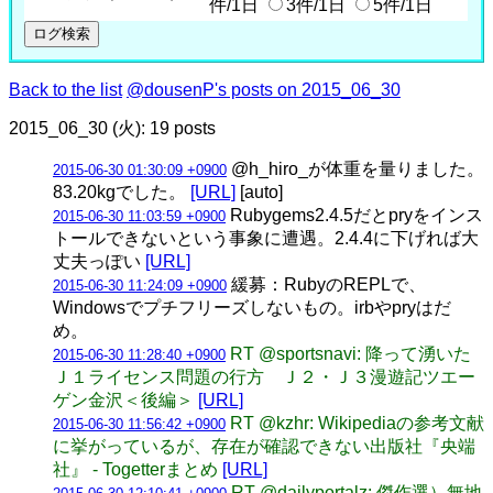
件/1日
3件/1日
5件/1日
Back to the list
@dousenP's posts on 2015_06_30
2015_06_30 (火): 19 posts
@h_hiro_が体重を量りました。
2015-06-30 01:30:09 +0900
83.20kgでした。
[URL]
[auto]
Rubygems2.4.5だとpryをインス
2015-06-30 11:03:59 +0900
トールできないという事象に遭遇。2.4.4に下げれば大
丈夫っぽい
[URL]
緩募：RubyのREPLで、
2015-06-30 11:24:09 +0900
Windowsでプチフリーズしないもの。irbやpryはだ
め。
RT @sportsnavi: 降って湧いた
2015-06-30 11:28:40 +0900
Ｊ１ライセンス問題の行方 Ｊ２・Ｊ３漫遊記ツエー
ゲン金沢＜後編＞
[URL]
RT @kzhr: Wikipediaの参考文献
2015-06-30 11:56:42 +0900
に挙がっているが、存在が確認できない出版社『央端
社』 - Togetterまとめ
[URL]
RT @dailyportalz: 傑作選）無地