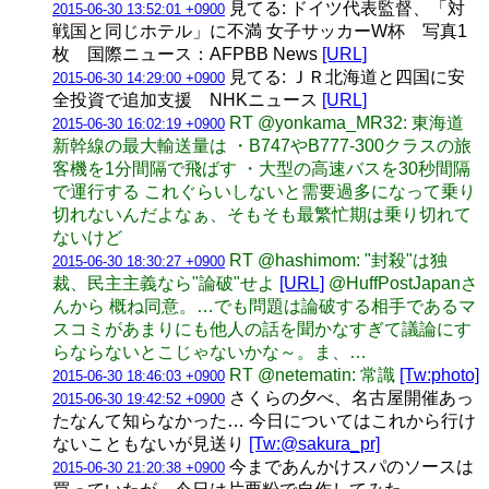
見てる: ドイツ代表監督、「対
2015-06-30 13:52:01 +0900
戦国と同じホテル」に不満 女子サッカーW杯 写真1
枚 国際ニュース：AFPBB News
[URL]
見てる: ＪＲ北海道と四国に安
2015-06-30 14:29:00 +0900
全投資で追加支援 NHKニュース
[URL]
RT @yonkama_MR32: 東海道
2015-06-30 16:02:19 +0900
新幹線の最大輸送量は ・B747やB777-300クラスの旅
客機を1分間隔で飛ばす ・大型の高速バスを30秒間隔
で運行する これぐらいしないと需要過多になって乗り
切れないんだよなぁ、そもそも最繁忙期は乗り切れて
ないけど
RT @hashimom: "封殺"は独
2015-06-30 18:30:27 +0900
裁、民主主義なら"論破"せよ
[URL]
@HuffPostJapanさ
んから 概ね同意。…でも問題は論破する相手であるマ
スコミがあまりにも他人の話を聞かなすぎて議論にす
らならないとこじゃないかな～。ま、…
RT @netematin: 常識
[Tw:photo]
2015-06-30 18:46:03 +0900
さくらの夕べ、名古屋開催あっ
2015-06-30 19:42:52 +0900
たなんて知らなかった… 今日についてはこれから行け
ないこともないが見送り
[Tw:@sakura_pr]
今まであんかけスパのソースは
2015-06-30 21:20:38 +0900