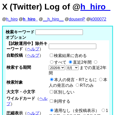
X (Twitter) Log of @
h_hiro_
@
h_hiro
@
h_hiro_
@
__h_hiro__
@
dousenP
@
k000072
検索キーワード
オプション
【試験運用中】除外キ
ーワード
（
ヘルプ
）
自動投稿
（
ヘルプ
）
検索結果に含める
すべて
直近2年間
検索する期間
までの直近2年
間
本人の発言・RTともに
本
検索対象
人の発言のみ
RTのみ
大文字・小文字
区別しない
ワイルドカード
（
ヘル
利用する
プ
）
適用なし（全投稿表示）
1
圧縮表示
（
ヘルプ
）