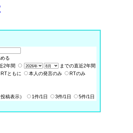
P
含める
近2年間
までの直近2年間
RTともに
本人の発言のみ
RTのみ
全投稿表示）
1件/1日
3件/1日
5件/1日