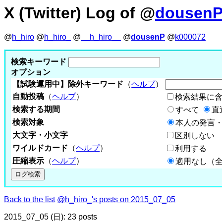
X (Twitter) Log of @
dousen
@
h_hiro
@
h_hiro_
@
__h_hiro__
@
dousenP
@
k000072
検索キーワード
オプション
【試験運用中】除外キーワード
（
ヘルプ
）
自動投稿
（
ヘルプ
）
検索結果に
検索する期間
すべて
直
検索対象
本人の発言・
大文字・小文字
区別しない
ワイルドカード
（
ヘルプ
）
利用する
圧縮表示
（
ヘルプ
）
適用なし（
Back to the list
@h_hiro_'s posts on 2015_07_05
2015_07_05 (日): 23 posts