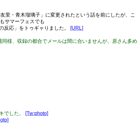
紗友里・青木瑠璃子」に変更されたという話を前にしたが、こ
でもサマーフェスでも
達の反応」をトゥギャりました。
[URL]
す！先週同様、収録の都合でメールは間に合いませんが、原さん多め
テキでした。
[Tw:photo]
oto]