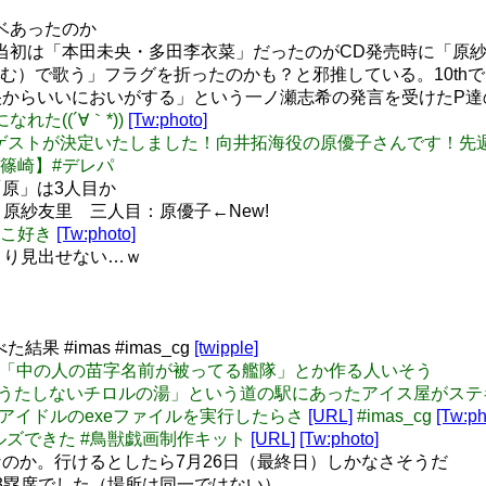
ベあったのか
当初は「本田未央・多田李衣菜」だったのがCD発売時に「原
む）で歌う」フラグを折ったのかも？と邪推している。10th
からいいにおいがする」という一ノ瀬志希の発言を受けたP
なれた((´∀｀*))
[Tw:photo]
週のデレパのゲストが決定いたしました！向井拓海役の原優子さんで
篠崎】#デレパ
原」は3人目か
：原紗友里 三人目：原優子←New!
うとこ好き
[Tw:photo]
あまり見出せない…ｗ
 #imas #imas_cg
[twipple]
ンデレラで「中の人の苗字名前が被ってる艦隊」とか作る人いそう
旅行中に「うたしないチロルの湯」という道の駅にあったアイス屋がス
マス】アイドルのexeファイルを実行したらさ
[URL]
#imas_cg
[Tw:ph
ラガールズできた #鳥獣戯画制作キット
[URL]
[Tw:photo]
のか。行けるとしたら7月26日（最終日）しかなさそうだ
も3塁席でした（場所は同一ではない）