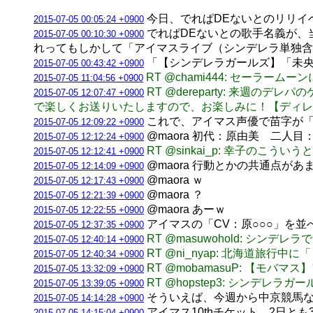
今日、でれぱDEないとのリリイ
2015-07-05 00:05:24 +0900
でれぱDEないとの歌手名義が、
2015-07-05 00:10:30 +0900
れってもしかして「アイマスライブ（シンデレラ単独含
「【シンデレラガールズ】「未央
2015-07-05 00:43:42 +0900
RT @chami444: セーラームーンに
2015-07-05 11:04:56 +0900
RT @dereparty: 来
2015-07-05 12:07:47 +0900
で楽しくお送りいたしますので、お楽しみに！【ディレ
これで、アイマス声優で苗字が「
2015-07-05 12:09:22 +0900
@maora 初代：原由美 二人目
2015-07-05 12:12:24 +0900
RT @sinkai_p: 幸子のこうい
2015-07-05 12:12:41 +0900
@maora 行動とかの共通点が
2015-07-05 12:14:09 +0900
@maora ｗ
2015-07-05 12:17:43 +0900
@maora ？
2015-07-05 12:21:39 +0900
@maora あーｗ
2015-07-05 12:22:55 +0900
アイマスの「CV：原○○○」を並べた結果
2015-07-05 12:37:35 +0900
RT @masuwohold: シ
2015-07-05 12:40:14 +0900
RT @ni_nyap: 北海道
2015-07-05 12:40:34 +0900
RT @mobamasuP: 【モバ
2015-07-05 13:32:09 +0900
RT @hopstep3: シンデレ
2015-07-05 13:39:05 +0900
そういえば、今週から中京競馬な
2015-07-05 14:14:28 +0900
アイマス10thチケット、2日と
2015-07-05 14:15:04 +0900